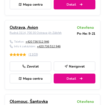
Mapa centra
Detail
Ostrava, Avion
Otevřeno
Rudná 3114, 700 30 Ostrava-jih-Zábřeh
Po-Ne: 9-21
Telefon:
+420 736 512 946
Info k zakázkám:
+420 736 512 946
(
1103
)
Zavolat
Navigovat
Mapa centra
Detail
Olomouc, Šantovka
Otevřeno