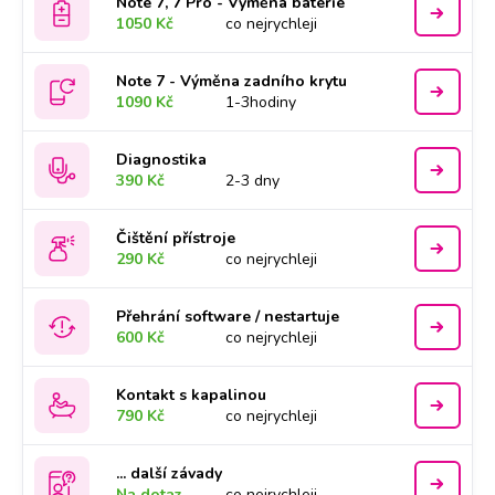
Note 7, 7 Pro - Výměna baterie
1050 Kč
co nejrychleji
Note 7 - Výměna zadního krytu
1090 Kč
1-3hodiny
Diagnostika
390 Kč
2-3 dny
Čištění přístroje
290 Kč
co nejrychleji
Přehrání software / nestartuje
600 Kč
co nejrychleji
Kontakt s kapalinou
790 Kč
co nejrychleji
... další závady
Na dotaz
co nejrychleji