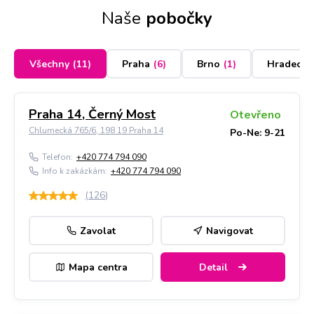
Naše
pobočky
Všechny
(
11
)
Praha
(
6
)
Brno
(
1
)
Hradec K
Praha 14, Černý Most
Otevřeno
Chlumecká 765/6, 198 19 Praha 14
Po-Ne: 9-21
Telefon:
+420 774 794 090
Info k zakázkám:
+420 774 794 090
(
126
)
Zavolat
Navigovat
Mapa centra
Detail