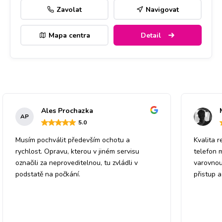
Zavolat
Navigovat
Mapa centra
Detail
Ales Prochazka
AP
5
.0
Musím pochválit především ochotu a
Kvalita r
rychlost. Opravu, kterou v jiném servisu
telefon 
označili za neproveditelnou, tu zvládli v
varovnou
podstatě na počkání.
přistup 