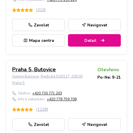
(
310
)
Zavolat
Navigovat
Mapa centra
Detail
Praha 5, Butovice
Otevřeno
Galerie Butovice, Radlická 520/117, 158 00
Po-Ne: 9-21
Praha 5
Telefon:
+420 730 771 203
Info k zakázkám:
+420 778 759 708
(
1228
)
Zavolat
Navigovat