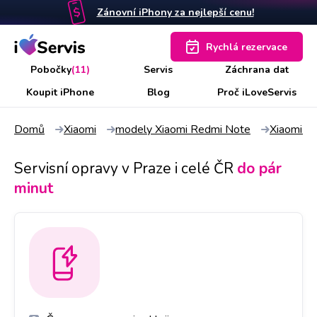
Zánovní iPhony za nejlepší cenu!
Rychlá rezervace
Pobočky
(11)
Servis
Záchrana dat
Koupit iPhone
Blog
Proč iLoveServis
Domů
Xiaomi
modely Xiaomi Redmi Note
Xiaomi R
Servisní opravy v Praze i celé ČR
do pár
minut