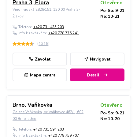
Praha 3, Flora
Otevřeno
Vinohradská 2828/151, 130 00 Praha 3-
Po-So: 9-21
Ne: 10-21
Žižkov
Telefon:
+420 731 435 203
Info k zakázkám:
+420 778 776 241
(
1319
)
Zavolat
Navigovat
Mapa centra
Detail
Brno, Vaňkovka
Otevřeno
Galerie Vaňkovka, Ve Vaňkovce 462/1, 602
Po-So: 9-21
Ne: 10-20
00 Brno-střed
Telefon:
+420 731 594 203
Info k zakázkám:
+420 778 759 707