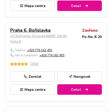
Mapa centra
Detail
Praha 6, Bořislavka
Zavřeno
OC Bořislavka, Evropská 866/65, 160 00
Po-Ne: 8-20
Praha 6
Telefon:
+420 776 162 455
Info k zakázkám:
+420 776 162 455
(
342
)
Zavolat
Navigovat
Mapa centra
Detail