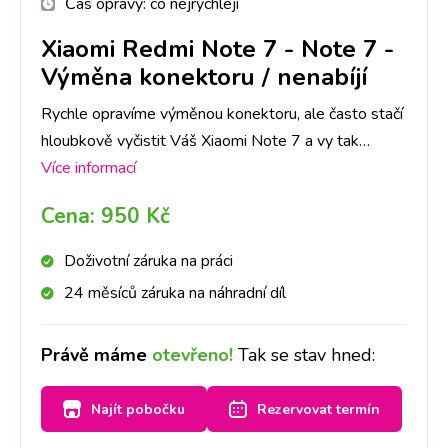
Čas opravy:
co nejrychleji
Xiaomi Redmi Note 7
-
Note 7 -
Výměna konektoru / nenabíjí
Rychle opravíme výměnou konektoru, ale často stačí
hloubkově vyčistit Váš Xiaomi Note 7 a vy tak
ušetříte čas i peníze. Nejlepší je nyní se zastavit na
Více informací
jakékoliv pobočce a hned se na to mrkneme.
Cena:
950 Kč
Doživotní záruka na práci
24 měsíců záruka na náhradní díl
Právě máme
otevřeno!
Tak se stav hned:
Najít pobočku
Rezervovat termín