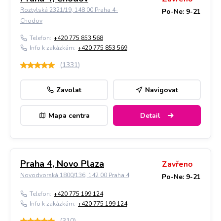
Roztylská 2321/19, 148 00 Praha 4-
Po-Ne: 9-21
Chodov
Telefon:
+420 775 853 568
Info k zakázkám:
+420 775 853 569
(
1331
)
Zavolat
Navigovat
Mapa centra
Detail
Praha 4, Novo Plaza
Zavřeno
Novodvorská 1800/136, 142 00 Praha 4
Po-Ne: 9-21
Telefon:
+420 775 199 124
Info k zakázkám:
+420 775 199 124
(
310
)