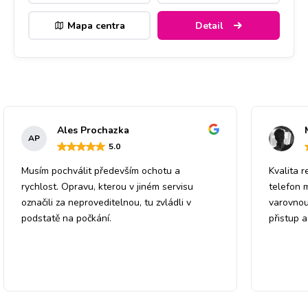
Mapa centra
Detail
Ales Prochazka
AP
5
.0
Musím pochválit především ochotu a
Kvalita r
rychlost. Opravu, kterou v jiném servisu
telefon 
označili za neproveditelnou, tu zvládli v
varovnou
podstatě na počkání.
přistup 