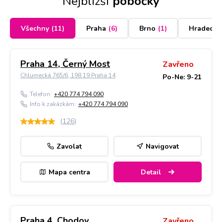
Nejbližší
pobočky
Všechny
(
11
)
Praha
(
6
)
Brno
(
1
)
Hradec K
Praha 14, Černý Most
Zavřeno
Chlumecká 765/6, 198 19 Praha 14
Po-Ne: 9-21
Telefon:
+420 774 794 090
Info k zakázkám:
+420 774 794 090
(
126
)
Zavolat
Navigovat
Mapa centra
Detail
Praha 4, Chodov
Zavřeno