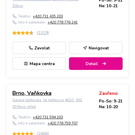
Po-So: 9-21
Ne: 10-21
Žižkov
Telefon:
+420 731 435 203
Info k zakázkám:
+420 778 776 241
(
1319
)
Zavolat
Navigovat
Mapa centra
Detail
Brno, Vaňkovka
Zavřeno
Galerie Vaňkovka, Ve Vaňkovce 462/1, 602
Po-So: 9-21
Ne: 10-20
00 Brno-střed
Telefon:
+420 731 594 203
Info k zakázkám:
+420 778 759 707
(
1666
)