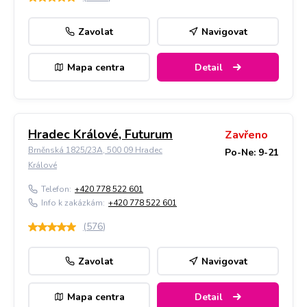
Zavolat
Navigovat
Mapa centra
Detail
Hradec Králové, Futurum
Zavřeno
Brněnská 1825/23A, 500 09 Hradec
Po-Ne: 9-21
Králové
Telefon:
+420 778 522 601
Info k zakázkám:
+420 778 522 601
(
576
)
Zavolat
Navigovat
Mapa centra
Detail