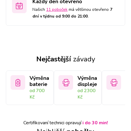
Každý den otevřeno
Našich
11 poboček
má většinou otevřeno
7
dní v týdnu od 9:00 do 21:00
.
Nejčastější
závady
Výměna
Výměna
V
baterie
displeje
sk
od 700
od 2300
od
Kč
Kč
Kč
Certifikovaní technici opravují
i do 30 min!