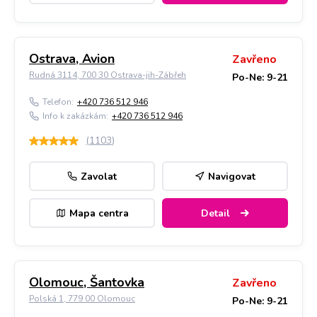
Ostrava, Avion
Zavřeno
Rudná 3114, 700 30 Ostrava-jih-Zábřeh
Po-Ne: 9-21
Telefon:
+420 736 512 946
Info k zakázkám:
+420 736 512 946
(
1103
)
Zavolat
Navigovat
Mapa centra
Detail
Olomouc, Šantovka
Zavřeno
Polská 1, 779 00 Olomouc
Po-Ne: 9-21