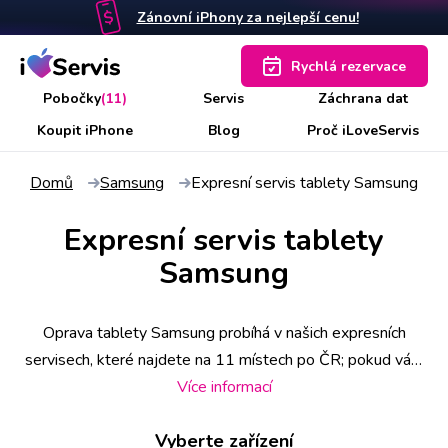
Zánovní iPhony za nejlepší cenu!
Rychlá rezervace
Pobočky
(11)
Servis
Záchrana dat
Koupit iPhone
Blog
Proč iLoveServis
Domů
Samsung
Expresní servis tablety Samsung
Expresní servis tablety
Samsung
Oprava tablety Samsung probíhá v našich expresních
servisech, které najdete na 11 místech po ČR; pokud vám
to ale vyhovuje více, vyzvedne si přístroj náš kurýr u vás
Více informací
doma nebo v práci. Některé úkony zvládneme už do 30
Vyberte zařízení
minut, o čemž se můžete předem informovat zavoláním na