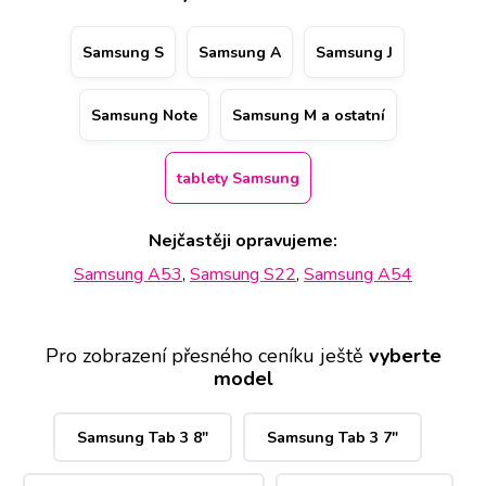
konkrétní pobočku a případně si i rezervovat termín a
hodinu. Kvalitu opravy tablety Samsung dokládá i doživotní
Samsung S
Samsung A
Samsung J
záruka na práci a nadstandardní 2 letá na vyměněný díl.
Samsung Note
Samsung M a ostatní
tablety Samsung
Nejčastěji opravujeme:
Samsung A53
,
Samsung S22
,
Samsung A54
Pro zobrazení přesného ceníku ještě
vyberte
model
Samsung Tab 3 8"
Samsung Tab 3 7"