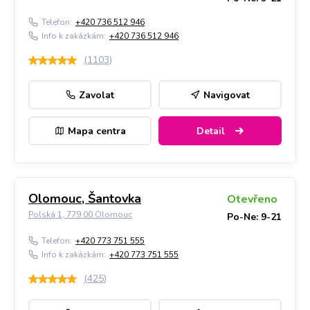
Telefon:
+420 736 512 946
Info k zakázkám:
+420 736 512 946
(
1103
)
Zavolat
Navigovat
Mapa centra
Detail
Olomouc, Šantovka
Otevřeno
Polská 1, 779 00 Olomouc
Po-Ne: 9-21
Telefon:
+420 773 751 555
Info k zakázkám:
+420 773 751 555
(
425
)