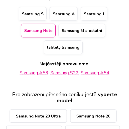
konkrétní pobočku a případně si i rezervovat termín a
hodinu. Kvalitu opravy Samsung Note dokládá i doživotní
Samsung S
Samsung A
Samsung J
záruka na práci a nadstandardní 2 letá na vyměněný díl.
Samsung Note
Samsung M a ostatní
tablety Samsung
Nejčastěji opravujeme:
Samsung A53
,
Samsung S22
,
Samsung A54
Pro zobrazení přesného ceníku ještě
vyberte
model
Samsung Note 20 Ultra
Samsung Note 20