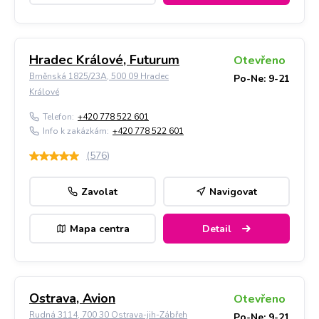
Hradec Králové, Futurum
Otevřeno
Brněnská 1825/23A, 500 09 Hradec
Po-Ne: 9-21
Králové
Telefon:
+420 778 522 601
Info k zakázkám:
+420 778 522 601
(
576
)
Zavolat
Navigovat
Mapa centra
Detail
Ostrava, Avion
Otevřeno
Rudná 3114, 700 30 Ostrava-jih-Zábřeh
Po-Ne: 9-21