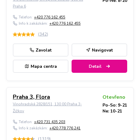
Po-Ne: 8-20
Praha 6
Telefon:
+420 776 162 455
Info k zakázkám:
+420 776 162 455
(
342
)
Zavolat
Navigovat
Mapa centra
Detail
Praha 3, Flora
Otevřeno
Vinohradská 2828/151, 130 00 Praha 3-
Po-So: 9-21
Ne: 10-21
Žižkov
Telefon:
+420 731 435 203
Info k zakázkám:
+420 778 776 241
(
1319
)