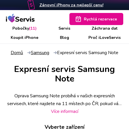
Zánovní iPhony za nejlepší cenu!
Rychlá rezervace
Pobočky
(11)
Servis
Záchrana dat
Koupit iPhone
Blog
Proč iLoveServis
Domů
Samsung
Expresní servis Samsung Note
Expresní servis Samsung
Note
Oprava Samsung Note probíhá v našich expresních
servisech, které najdete na 11 místech po ČR; pokud vám
to ale vyhovuje více, vyzvedne si přístroj náš kurýr u vás
Více informací
doma nebo v práci. Některé úkony zvládneme už do 30
Vyberte zařízení
minut, o čemž se můžete předem informovat zavoláním na