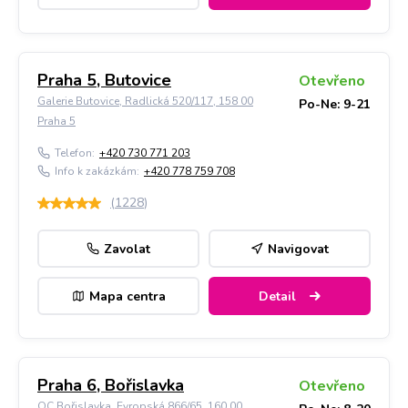
Praha 5, Butovice
Otevřeno
Galerie Butovice, Radlická 520/117, 158 00
Po-Ne: 9-21
Praha 5
Telefon:
+420 730 771 203
Info k zakázkám:
+420 778 759 708
(
1228
)
Zavolat
Navigovat
Mapa centra
Detail
Praha 6, Bořislavka
Otevřeno
OC Bořislavka, Evropská 866/65, 160 00