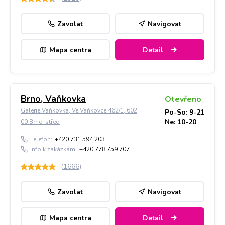
Zavolat
Navigovat
Mapa centra
Detail
Brno, Vaňkovka
Otevřeno
Galerie Vaňkovka, Ve Vaňkovce 462/1, 602
Po-So: 9-21
Ne: 10-20
00 Brno-střed
Telefon:
+420 731 594 203
Info k zakázkám:
+420 778 759 707
(
1666
)
Zavolat
Navigovat
Mapa centra
Detail