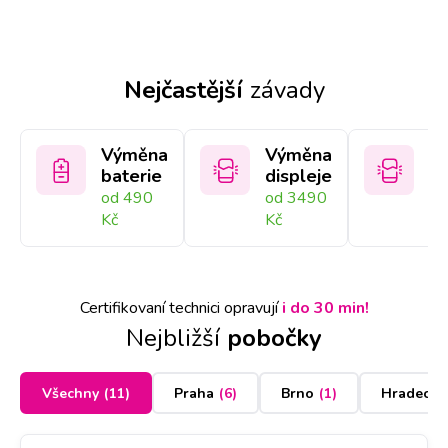
Nejčastější
závady
Výměna
Výměna
V
baterie
displeje
sk
od 490
od 3490
Na
Kč
Kč
Certifikovaní technici opravují
i do 30 min!
Nejbližší
pobočky
Všechny
(
11
)
Praha
(
6
)
Brno
(
1
)
Hradec K