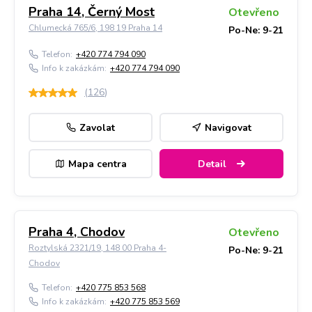
Praha 14, Černý Most
Otevřeno
Chlumecká 765/6, 198 19 Praha 14
Po-Ne: 9-21
Telefon:
+420 774 794 090
Info k zakázkám:
+420 774 794 090
(
126
)
Zavolat
Navigovat
Mapa centra
Detail
Praha 4, Chodov
Otevřeno
Roztylská 2321/19, 148 00 Praha 4-
Po-Ne: 9-21
Chodov
Telefon:
+420 775 853 568
Info k zakázkám:
+420 775 853 569