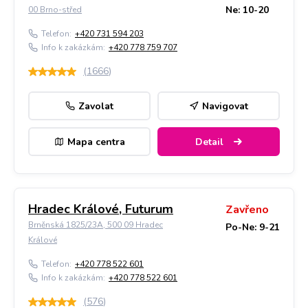
Ne: 10-20
00 Brno-střed
Telefon:
+420 731 594 203
Info k zakázkám:
+420 778 759 707
(
1666
)
Zavolat
Navigovat
Mapa centra
Detail
Hradec Králové, Futurum
Zavřeno
Brněnská 1825/23A, 500 09 Hradec
Po-Ne: 9-21
Králové
Telefon:
+420 778 522 601
Info k zakázkám:
+420 778 522 601
(
576
)