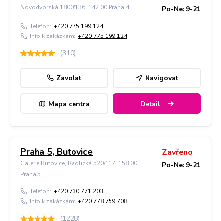
Novodvorská 1800/136, 142 00 Praha 4
Po-Ne: 9-21
Telefon:
+420 775 199 124
Info k zakázkám:
+420 775 199 124
(
310
)
Zavolat
Navigovat
Mapa centra
Detail
Praha 5, Butovice
Zavřeno
Galerie Butovice, Radlická 520/117, 158 00
Po-Ne: 9-21
Praha 5
Telefon:
+420 730 771 203
Info k zakázkám:
+420 778 759 708
(
1228
)