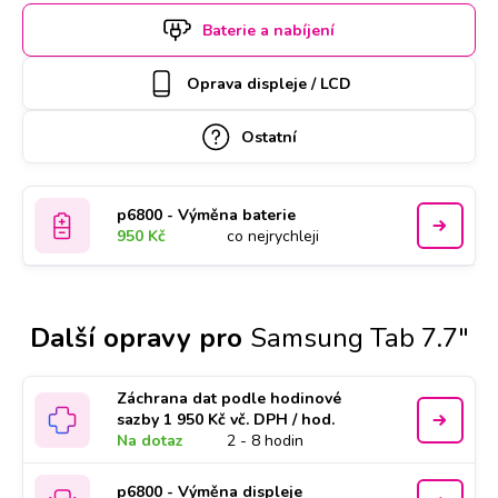
si termín a hodinu online. Samsung Tab 7.7" k opravě si u
Baterie a nabíjení
vás také může vyzvednout náš kurýr, který vám ho poté
zaveze zpět. Kvalitu práce podtrhujeme doživotní zárukou a
Oprava displeje / LCD
za díly ručíme nadstandardně 2 roky.
Ostatní
p6800 - Výměna baterie
950 Kč
co nejrychleji
Další opravy pro
Samsung Tab 7.7"
Záchrana dat podle hodinové
sazby 1 950 Kč vč. DPH / hod.
Na dotaz
2 - 8 hodin
p6800 - Výměna displeje