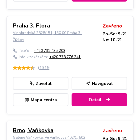
Praha 3, Flora
Zavřeno
Vinohradská 2828/151, 130 00 Praha 3-
Po-So: 9-21
Ne: 10-21
Žižkov
Telefon:
+420 731 435 203
Info k zakázkám:
+420 778 776 241
(
1319
)
Zavolat
Navigovat
Mapa centra
Detail
Brno, Vaňkovka
Zavřeno
Galerie Vaňkovka, Ve Vaňkovce 462/1, 602
Po-So: 9-21