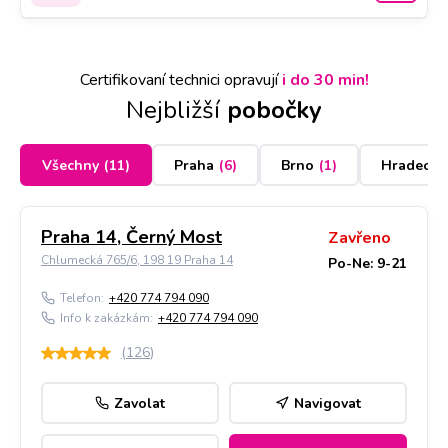
Certifikovaní technici opravují
i do 30 min!
Nejbližší
pobočky
Všechny
(
11
)
Praha
(
6
)
Brno
(
1
)
Hradec K
Praha 14, Černý Most
Zavřeno
Chlumecká 765/6, 198 19 Praha 14
Po-Ne: 9-21
Telefon:
+420 774 794 090
Info k zakázkám:
+420 774 794 090
(
126
)
Zavolat
Navigovat