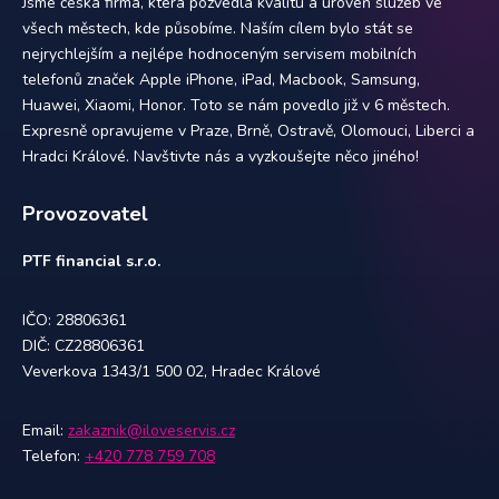
Jsme česká firma, která pozvedla kvalitu a úroveň služeb ve
všech městech, kde působíme. Naším cílem bylo stát se
nejrychlejším a nejlépe hodnoceným servisem mobilních
telefonů značek Apple iPhone, iPad, Macbook, Samsung,
Huawei, Xiaomi, Honor. Toto se nám povedlo již v 6 městech.
Expresně opravujeme v Praze, Brně, Ostravě, Olomouci, Liberci a
Hradci Králové. Navštivte nás a vyzkoušejte něco jiného!
Provozovatel
PTF financial s.r.o.
IČO: 28806361
DIČ: CZ28806361
Veverkova 1343/1 500 02, Hradec Králové
Email:
zakaznik@iloveservis.cz
Telefon:
+420 778 759 708