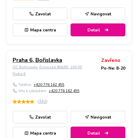
Zavolat
Navigovat
Mapa centra
Detail
Praha 6, Bořislavka
Zavřeno
OC Bořislavka, Evropská 866/65, 160 00
Po-Ne: 8-20
Praha 6
Telefon:
+420 776 162 455
Info k zakázkám:
+420 776 162 455
(
342
)
Zavolat
Navigovat
Mapa centra
Detail