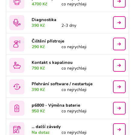
4700 Kč
co nejrychleji
Diagnostika
390 Kč
2-3 dny
Čištění přístroje
290 Kč
co nejrychleji
Kontakt s kapalinou
790 Kč
co nejrychleji
Přehrání software / nestartuje
390 Kč
co nejrychleji
p6800 - Výměna baterie
950 Kč
co nejrychleji
... další závady
Na dotaz
co nejrychleji