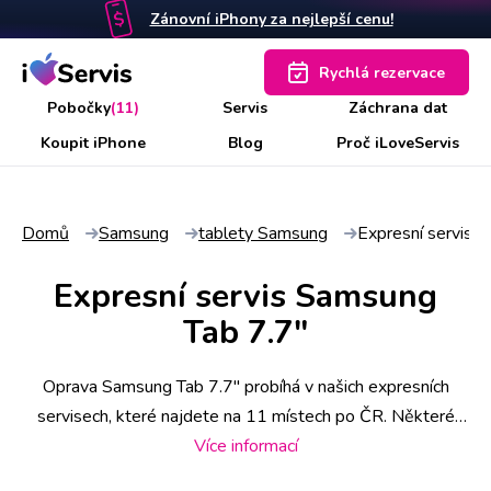
Zánovní iPhony za nejlepší cenu!
Rychlá rezervace
Pobočky
(11)
Servis
Záchrana dat
Koupit iPhone
Blog
Proč iLoveServis
Domů
Samsung
tablety Samsung
Expresní servis 
Expresní servis Samsung
Tab 7.7"
Oprava Samsung Tab 7.7" probíhá v našich expresních
servisech, které najdete na 11 místech po ČR. Některé
úkony stihneme už do 30 minut, náročnější však zaberou i
Více informací
pár hodin. Abyste měli jistotu včasného servisu, rezervujte