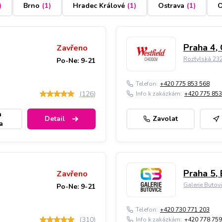
)
Brno
(
1
)
Hradec Králové
(
1
)
Ostrava
(
1
)
O
Praha 4,
Zavřeno
Roztylská 23
Po-Ne: 9-21
Telefon:
+420 775 853 568
(
126
)
Info k zakázkám:
+420 775 853
a
Detail
Zavolat
a
Praha 5, 
Zavřeno
Galerie Butov
Po-Ne: 9-21
Telefon:
+420 730 771 203
(
310
)
Info k zakázkám:
+420 778 759