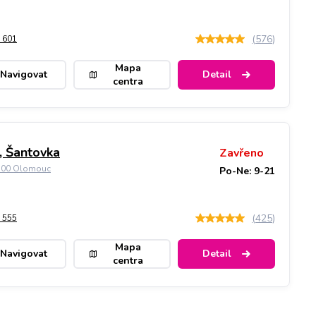
(
576
)
 601
Mapa
Navigovat
Detail
centra
 Šantovka
Zavřeno
9 00 Olomouc
Po-Ne: 9-21
(
425
)
 555
Mapa
Navigovat
Detail
centra