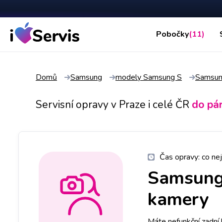
Pobočky
(11)
Domů
Samsung
modely Samsung S
Samsun
Servisní opravy v Praze i celé ČR
do pá
Čas opravy:
co nej
Samsung
kamery
Máte nefunkční zadn