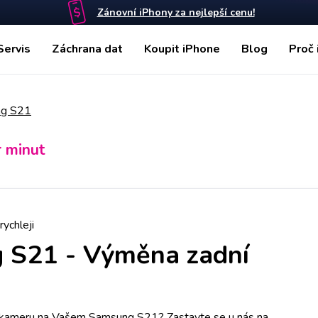
Zánovní iPhony za nejlepší cenu!
Servis
Záchrana dat
Koupit iPhone
Blog
Proč 
g S21
r minut
rychleji
 S21
-
Výměna zadní
í kameru na Vašem Samsung S21? Zastavte se u nás na