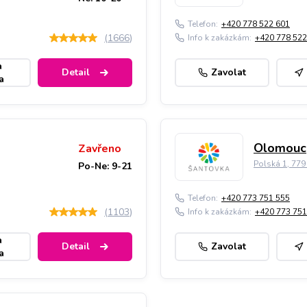
Telefon:
+420 778 522 601
(
1666
)
Info k zakázkám:
+420 778 522
a
Detail
Zavolat
a
Olomouc,
Zavřeno
Polská 1, 77
Po-Ne: 9-21
Telefon:
+420 773 751 555
(
1103
)
Info k zakázkám:
+420 773 751
a
Detail
Zavolat
a