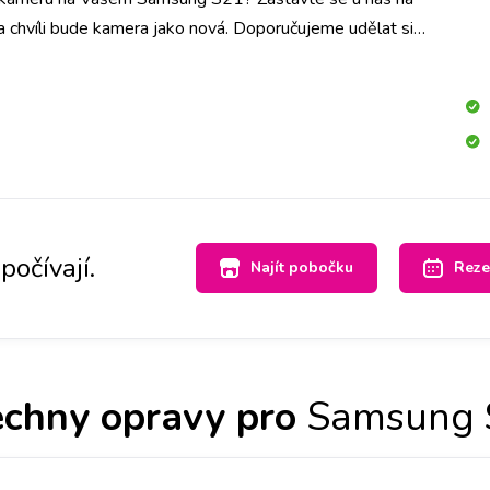
a chvíli bude kamera jako nová. Doporučujeme udělat si
pobočce a vyměníme ji do hodiny.
počívají.
Najít pobočku
Reze
chny opravy pro
Samsung 