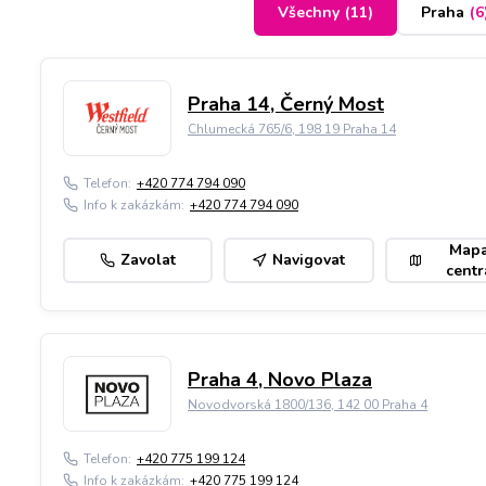
Všechny
(
11
)
Praha
(
6
Praha 14, Černý Most
Chlumecká 765/6, 198 19 Praha 14
Telefon:
+420 774 794 090
Info k zakázkám:
+420 774 794 090
Map
Zavolat
Navigovat
centr
Praha 4, Novo Plaza
Novodvorská 1800/136, 142 00 Praha 4
Telefon:
+420 775 199 124
Info k zakázkám:
+420 775 199 124