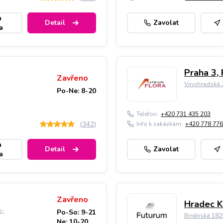
a
Detail
Zavolat
a
Praha 3, 
Zavřeno
Vinohradská 2
Po-Ne: 8-20
Telefon:
+420 731 435 203
(
342
)
Info k zakázkám:
+420 778 776
a
Detail
Zavolat
a
Zavřeno
Hradec K
o-
Po-So: 9-21
Brněnská 182
Ne: 10-20