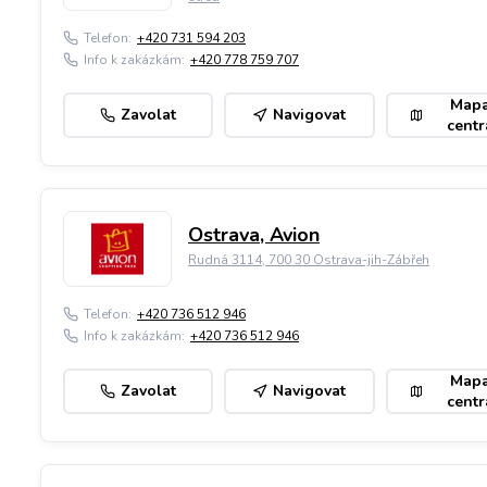
Telefon:
+420 731 594 203
Info k zakázkám:
+420 778 759 707
Map
Zavolat
Navigovat
centr
Ostrava, Avion
Rudná 3114, 700 30 Ostrava-jih-Zábřeh
Telefon:
+420 736 512 946
Info k zakázkám:
+420 736 512 946
Map
Zavolat
Navigovat
centr