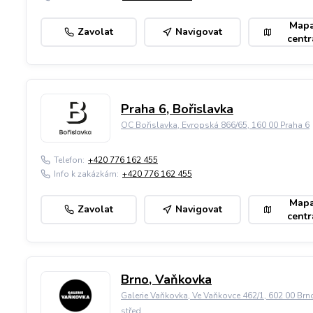
Map
Zavolat
Navigovat
centr
Praha 6, Bořislavka
OC Bořislavka, Evropská 866/65, 160 00 Praha 6
Telefon:
+420 776 162 455
Info k zakázkám:
+420 776 162 455
Map
Zavolat
Navigovat
centr
Brno, Vaňkovka
Galerie Vaňkovka, Ve Vaňkovce 462/1, 602 00 Brn
střed