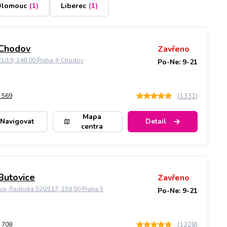
lomouc
(
1
)
Liberec
(
1
)
 Chodov
Zavřeno
21/19, 148 00 Praha 4-Chodov
Po-Ne: 9-21
(
1331
)
 569
Mapa
Navigovat
Detail
centra
Butovice
Zavřeno
ice, Radlická 520/117, 158 00 Praha 5
Po-Ne: 9-21
(
1228
)
 708