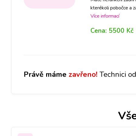
kterékoli pobočce a z
rezervaci na vybrané 
Více informací
Cena:
5500 Kč
Právě máme
zavřeno!
Technici od
Vše