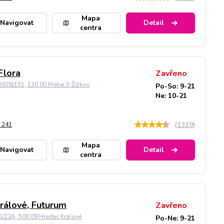
Mapa
Navigovat
Detail
centra
Flora
Zavřeno
828/151, 130 00 Praha 3-Žižkov
Po-So: 9-21
Ne: 10-21
(
1319
)
 241
Mapa
Navigovat
Detail
centra
rálové, Futurum
Zavřeno
5/23A, 500 09 Hradec Králové
Po-Ne: 9-21