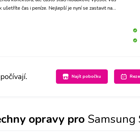
šetříte čas i peníze. Nejlepší je nyní se zastavit na
hned se na to mrkneme.
počívají.
Najít pobočku
Reze
chny opravy pro
Samsung 