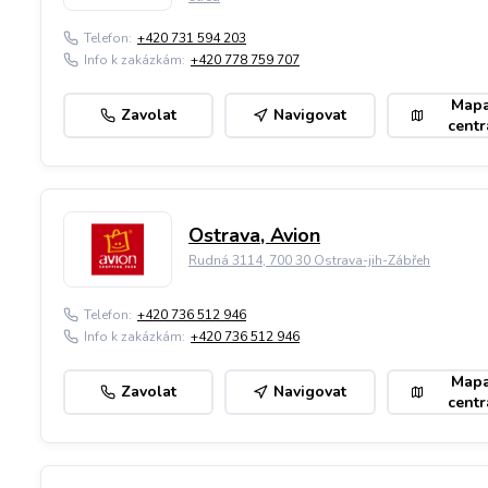
Telefon:
+420 731 594 203
Info k zakázkám:
+420 778 759 707
Map
Zavolat
Navigovat
centr
Ostrava, Avion
Rudná 3114, 700 30 Ostrava-jih-Zábřeh
Telefon:
+420 736 512 946
Info k zakázkám:
+420 736 512 946
Map
Zavolat
Navigovat
centr