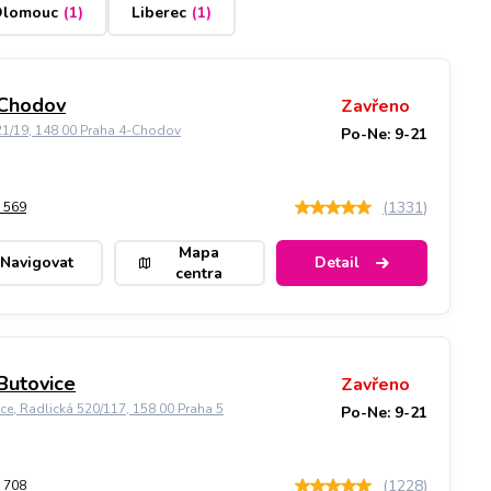
lomouc
(
1
)
Liberec
(
1
)
 Chodov
Zavřeno
21/19, 148 00 Praha 4-Chodov
Po-Ne: 9-21
(
1331
)
 569
Mapa
Navigovat
Detail
centra
Butovice
Zavřeno
ice, Radlická 520/117, 158 00 Praha 5
Po-Ne: 9-21
(
1228
)
 708