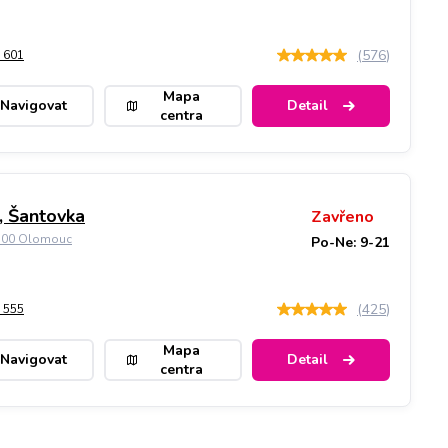
(
576
)
 601
Mapa
Navigovat
Detail
centra
 Šantovka
Zavřeno
9 00 Olomouc
Po-Ne: 9-21
(
425
)
 555
Mapa
Navigovat
Detail
centra