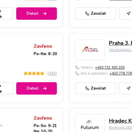
a
Detail
Zavolat
a
Praha 3, 
Zavřeno
Vinohradská 2
Po-Ne: 8-20
Telefon:
+420 731 435 203
(
342
)
Info k zakázkám:
+420 778 776
a
Detail
Zavolat
a
Zavřeno
Hradec K
o-
Po-So: 9-21
Brněnská 182
Ne: 10-20