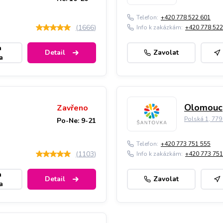
Telefon:
+420 778 522 601
(
1666
)
Info k zakázkám:
+420 778 522
a
Detail
Zavolat
a
Olomouc,
Zavřeno
Polská 1, 77
Po-Ne: 9-21
Telefon:
+420 773 751 555
(
1103
)
Info k zakázkám:
+420 773 751
a
Detail
Zavolat
a