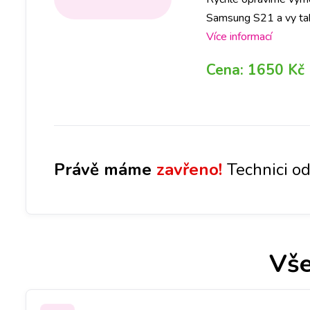
Samsung S21 a vy tak u
jakékoliv pobočce a 
Více informací
Cena:
1650 Kč
Právě máme
zavřeno!
Technici od
Vše