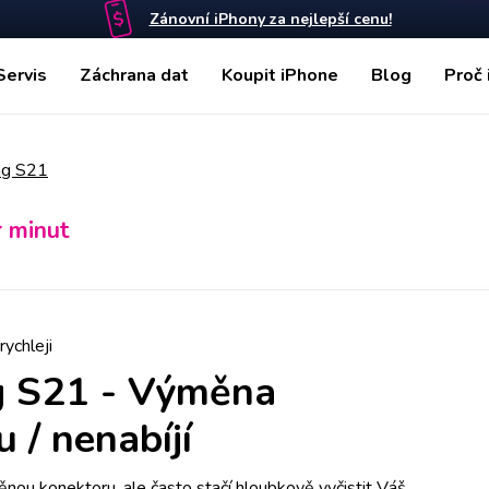
Zánovní iPhony za nejlepší cenu!
Servis
Záchrana dat
Koupit iPhone
Blog
Proč 
g S21
r minut
rychleji
 S21
-
Výměna
 / nenabíjí
nou konektoru, ale často stačí hloubkově vyčistit Váš