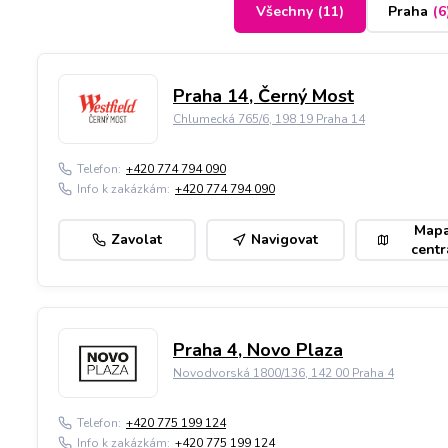
Všechny
(
11
)
Praha
(
6
Praha 14, Černý Most
Chlumecká 765/6, 198 19 Praha 14
Telefon:
+420 774 794 090
Info k zakázkám:
+420 774 794 090
Map
Zavolat
Navigovat
centr
Praha 4, Novo Plaza
Novodvorská 1800/136, 142 00 Praha 4
Telefon:
+420 775 199 124
Info k zakázkám:
+420 775 199 124