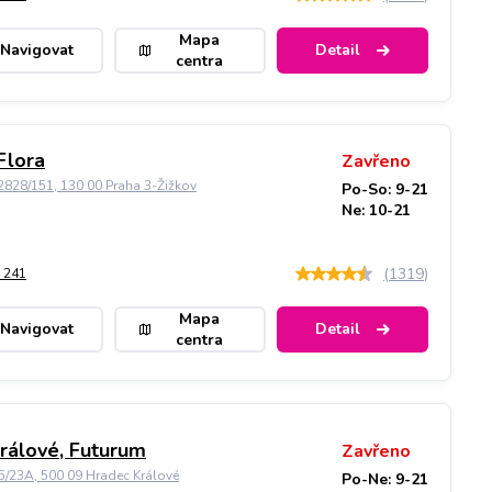
Mapa
Navigovat
Detail
centra
Flora
Zavřeno
828/151, 130 00 Praha 3-Žižkov
Po-So: 9-21
Ne: 10-21
(
1319
)
 241
Mapa
Navigovat
Detail
centra
rálové, Futurum
Zavřeno
5/23A, 500 09 Hradec Králové
Po-Ne: 9-21