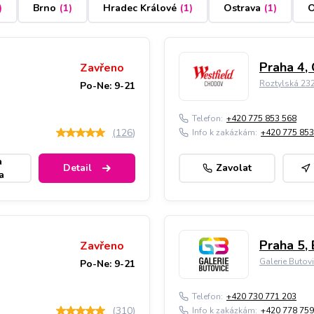
)
Brno
(
1
)
Hradec Králové
(
1
)
Ostrava
(
1
)
O
Praha 4,
Zavřeno
Roztylská 23
Po-Ne: 9-21
Telefon:
+420 775 853 568
(
126
)
Info k zakázkám:
+420 775 853
a
Detail
Zavolat
a
Praha 5, 
Zavřeno
Galerie Butov
Po-Ne: 9-21
Telefon:
+420 730 771 203
(
310
)
Info k zakázkám:
+420 778 759