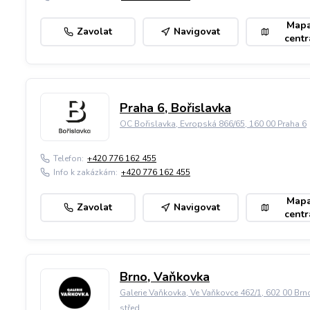
Map
Zavolat
Navigovat
centr
Praha 6, Bořislavka
OC Bořislavka, Evropská 866/65, 160 00 Praha 6
Telefon:
+420 776 162 455
Info k zakázkám:
+420 776 162 455
Map
Zavolat
Navigovat
centr
Brno, Vaňkovka
Galerie Vaňkovka, Ve Vaňkovce 462/1, 602 00 Brn
střed