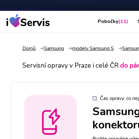
Pobočky
(11)
Domů
Samsung
modely Samsung S
Samsun
Servisní opravy v Praze i celé ČR
do pá
Čas opravy:
co nej
Samsung
konektoru
Rychle opravíme výmě