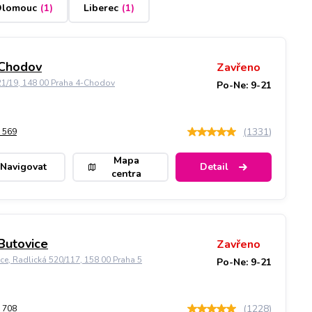
lomouc
(
1
)
Liberec
(
1
)
 Chodov
Zavřeno
21/19, 148 00 Praha 4-Chodov
Po-Ne: 9-21
(
1331
)
 569
Mapa
Navigovat
Detail
centra
Butovice
Zavřeno
ice, Radlická 520/117, 158 00 Praha 5
Po-Ne: 9-21
(
1228
)
 708