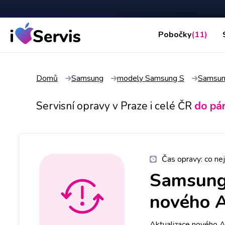
Pobočky
(11)
Domů
Samsung
modely Samsung S
Samsun
Servisní opravy v Praze i celé ČR
do pá
Čas opravy:
co nej
Samsung
nového 
Aktualizace nového A