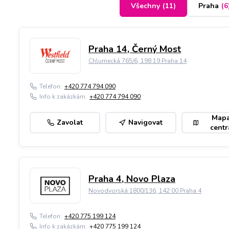
Všechny
(
11
)
Praha
(
6
Praha 14, Černý Most
Chlumecká 765/6, 198 19 Praha 14
Telefon:
+420 774 794 090
Info k zakázkám:
+420 774 794 090
Map
Zavolat
Navigovat
centr
Praha 4, Novo Plaza
Novodvorská 1800/136, 142 00 Praha 4
Telefon:
+420 775 199 124
Info k zakázkám:
+420 775 199 124