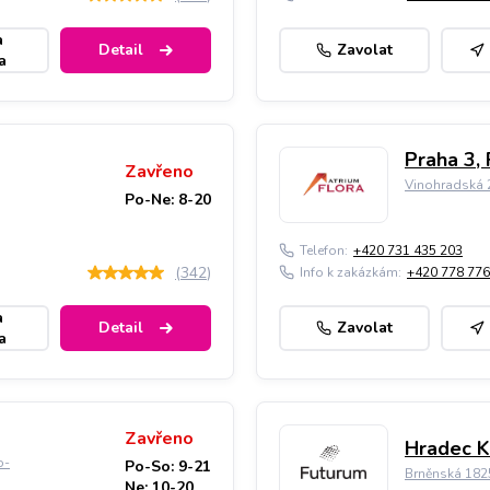
a
Detail
Zavolat
a
Praha 3, 
Zavřeno
Vinohradská 2
Po-Ne: 8-20
Telefon:
+420 731 435 203
(
342
)
Info k zakázkám:
+420 778 776
a
Detail
Zavolat
a
Zavřeno
Hradec K
o-
Po-So: 9-21
Brněnská 182
Ne: 10-20