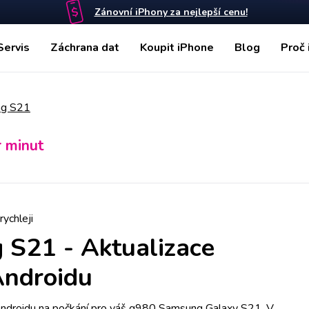
Zánovní iPhony za nejlepší cenu!
Servis
Záchrana dat
Koupit iPhone
Blog
Proč 
g S21
r minut
rychleji
 S21
-
Aktualizace
Androidu
ndroidu na počkání pro váš g980 Samsung Galaxy S21. V