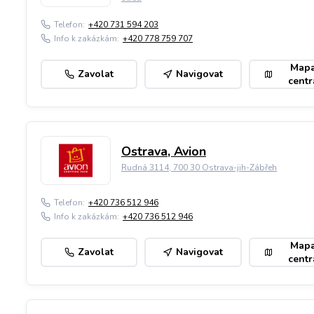
Telefon:
+420 731 594 203
Info k zakázkám:
+420 778 759 707
Map
Zavolat
Navigovat
centr
Ostrava, Avion
Rudná 3114, 700 30 Ostrava-jih-Zábřeh
Telefon:
+420 736 512 946
Info k zakázkám:
+420 736 512 946
Map
Zavolat
Navigovat
centr