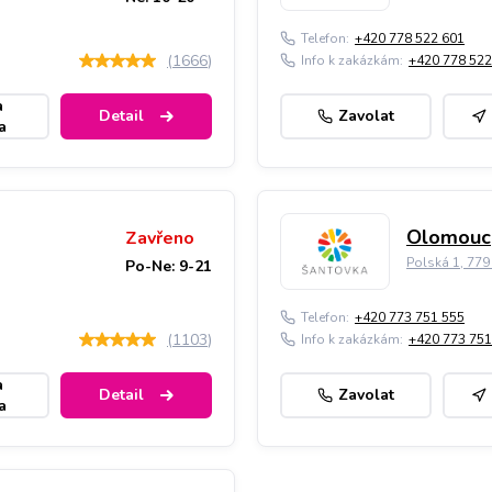
Telefon:
+420 778 522 601
(
1666
)
Info k zakázkám:
+420 778 522
a
Detail
Zavolat
a
Olomouc,
Zavřeno
Polská 1, 77
Po-Ne: 9-21
Telefon:
+420 773 751 555
(
1103
)
Info k zakázkám:
+420 773 751
a
Detail
Zavolat
a