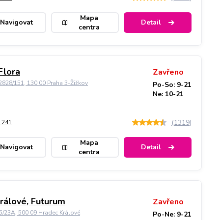
Mapa
Navigovat
Detail
centra
Flora
Zavřeno
828/151, 130 00 Praha 3-Žižkov
Po-So: 9-21
Ne: 10-21
(
1319
)
 241
Mapa
Navigovat
Detail
centra
rálové, Futurum
Zavřeno
5/23A, 500 09 Hradec Králové
Po-Ne: 9-21