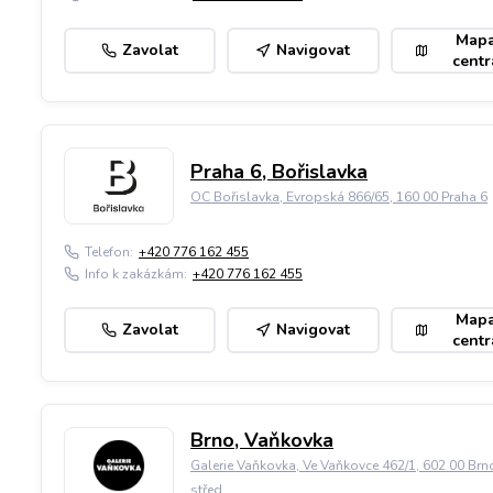
Map
Zavolat
Navigovat
centr
Praha 6, Bořislavka
OC Bořislavka, Evropská 866/65, 160 00 Praha 6
Telefon:
+420 776 162 455
Info k zakázkám:
+420 776 162 455
Map
Zavolat
Navigovat
centr
Brno, Vaňkovka
Galerie Vaňkovka, Ve Vaňkovce 462/1, 602 00 Brn
střed