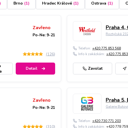
)
Brno
(
1
)
Hradec Králové
(
1
)
Ostrava
(
1
)
O
Praha 4,
Zavřeno
Roztylská 23
Po-Ne: 9-21
Telefon:
+420 775 853 568
(
126
)
Info k zakázkám:
+420 775 853
a
Detail
Zavolat
a
Praha 5, 
Zavřeno
Galerie Butov
Po-Ne: 9-21
Telefon:
+420 730 771 203
(
310
)
Info k zakázkám:
+420 778 759