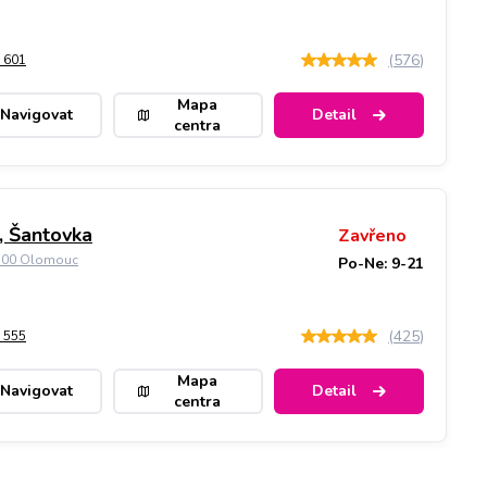
(
576
)
 601
Mapa
Navigovat
Detail
centra
 Šantovka
Zavřeno
9 00 Olomouc
Po-Ne: 9-21
(
425
)
 555
Mapa
Navigovat
Detail
centra