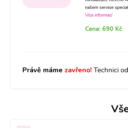
našem servise specia
na počkání. Na poboč
Více informací
abyste ještě DNES m
Cena:
690 Kč
Brně, Ostravě, Olomouc
Právě máme
zavřeno!
Technici od
Vše