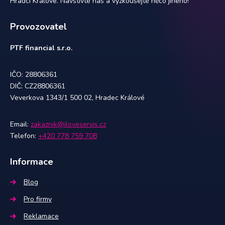
Hradci Králové. Navštivte nás a vyzkoušejte něco jiného!
Provozovatel
PTF financial s.r.o.
IČO: 28806361
DIČ: CZ28806361
Veverkova 1343/1 500 02, Hradec Králové
Email:
zakaznik@iloveservis.cz
Telefon:
+420 778 759 708
Informace
Blog
Pro firmy
Reklamace