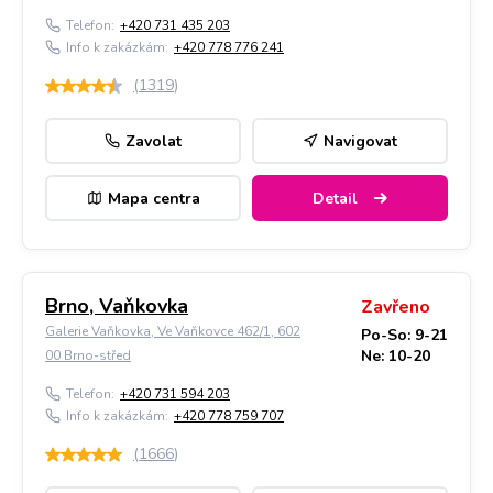
Telefon:
+420 731 435 203
Info k zakázkám:
+420 778 776 241
(
1319
)
Zavolat
Navigovat
Mapa centra
Detail
Brno, Vaňkovka
Zavřeno
Galerie Vaňkovka, Ve Vaňkovce 462/1, 602
Po-So: 9-21
Ne: 10-20
00 Brno-střed
Telefon:
+420 731 594 203
Info k zakázkám:
+420 778 759 707
(
1666
)