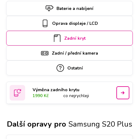
si termín a hodinu online. Samsung S20 Plus k opravě si u
Baterie a nabíjení
vás také může vyzvednout náš kurýr, který vám ho poté
zaveze zpět. Kvalitu práce podtrhujeme doživotní zárukou a
Oprava displeje / LCD
za díly ručíme nadstandardně 2 roky.
Zadní kryt
Zadní / přední kamera
Ostatní
Výměna zadního krytu
1990 Kč
co nejrychleji
Další opravy pro
Samsung S20 Plus