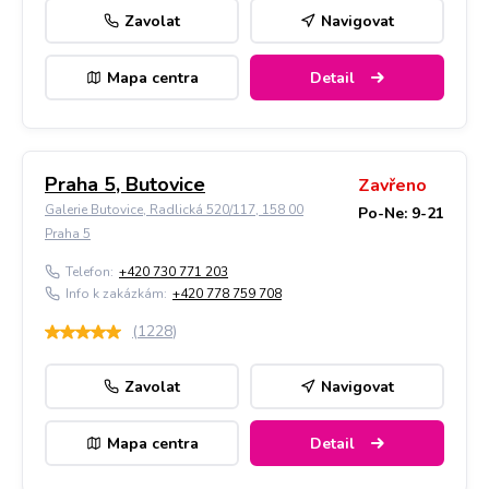
Zavolat
Navigovat
Mapa centra
Detail
Praha 5, Butovice
Zavřeno
Galerie Butovice, Radlická 520/117, 158 00
Po-Ne: 9-21
Praha 5
Telefon:
+420 730 771 203
Info k zakázkám:
+420 778 759 708
(
1228
)
Zavolat
Navigovat
Mapa centra
Detail