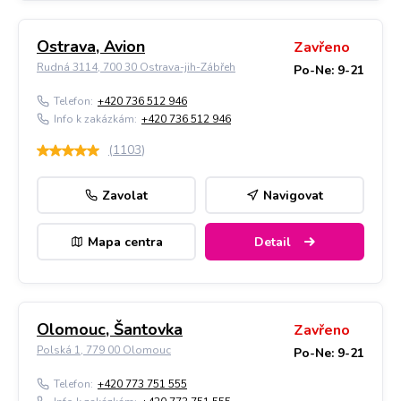
Ostrava, Avion
Zavřeno
Rudná 3114, 700 30 Ostrava-jih-Zábřeh
Po-Ne: 9-21
Telefon:
+420 736 512 946
Info k zakázkám:
+420 736 512 946
(
1103
)
Zavolat
Navigovat
Mapa centra
Detail
Olomouc, Šantovka
Zavřeno
Polská 1, 779 00 Olomouc
Po-Ne: 9-21
Telefon:
+420 773 751 555