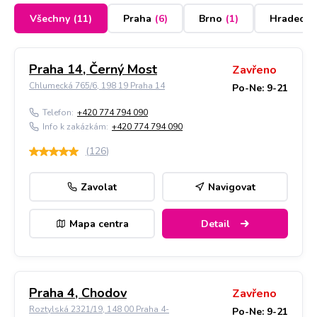
Všechny
(
11
)
Praha
(
6
)
Brno
(
1
)
Hradec K
Praha 14, Černý Most
Zavřeno
Chlumecká 765/6, 198 19 Praha 14
Po-Ne: 9-21
Telefon:
+420 774 794 090
Info k zakázkám:
+420 774 794 090
(
126
)
Zavolat
Navigovat
Mapa centra
Detail
Praha 4, Chodov
Zavřeno
Roztylská 2321/19, 148 00 Praha 4-
Po-Ne: 9-21