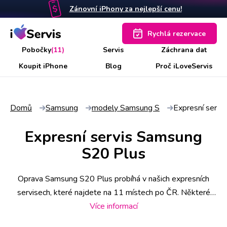
Zánovní iPhony za nejlepší cenu!
Rychlá rezervace
Pobočky
(11)
Servis
Záchrana dat
Koupit iPhone
Blog
Proč iLoveServis
Domů
Samsung
modely Samsung S
Expresní servi
Expresní servis Samsung
S20 Plus
Oprava Samsung S20 Plus probíhá v našich expresních
servisech, které najdete na 11 místech po ČR. Některé
úkony stihneme už do 30 minut, náročnější však zaberou i
Více informací
pár hodin. Abyste měli jistotu včasného servisu, rezervujte