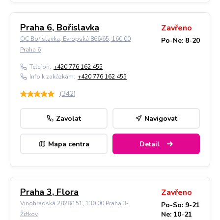
Praha 6, Bořislavka
Zavřeno
OC Bořislavka, Evropská 866/65, 160 00
Po-Ne: 8-20
Praha 6
Telefon:
+420 776 162 455
Info k zakázkám:
+420 776 162 455
(
342
)
Zavolat
Navigovat
Mapa centra
Detail
Praha 3, Flora
Zavřeno
Vinohradská 2828/151, 130 00 Praha 3-
Po-So: 9-21
Ne: 10-21
Žižkov