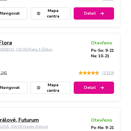
Mapa
Navigovat
Detail
centra
Flora
Otevřeno
828/151, 130 00 Praha 3-Žižkov
Po-So: 9-21
Ne: 10-21
(
1319
)
 241
Mapa
Navigovat
Detail
centra
rálové, Futurum
Otevřeno
5/23A, 500 09 Hradec Králové
Po-Ne: 9-21