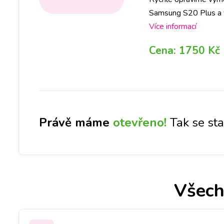
Samsung S20 Plus a vy 
jakékoliv pobočce a 
Více informací
Cena:
1750 Kč
Právě máme
otevřeno!
Tak se st
Všech