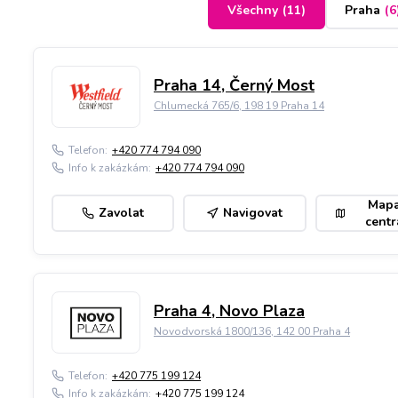
Všechny
(
11
)
Praha
(
6
Praha 14, Černý Most
Chlumecká 765/6, 198 19 Praha 14
Telefon:
+420 774 794 090
Info k zakázkám:
+420 774 794 090
Map
Zavolat
Navigovat
centr
Praha 4, Novo Plaza
Novodvorská 1800/136, 142 00 Praha 4
Telefon:
+420 775 199 124
Info k zakázkám:
+420 775 199 124