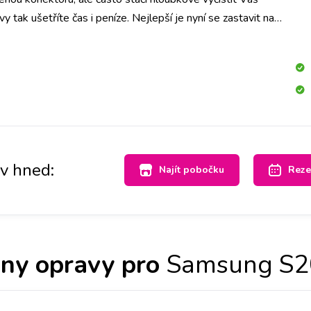
tak ušetříte čas i peníze. Nejlepší je nyní se zastavit na
hned se na to mrkneme.
av hned:
Najít pobočku
Reze
ny opravy pro
Samsung S2