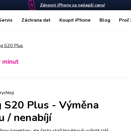
Zánovní iPhony za nejlepší cenu!
Servis
Záchrana dat
Koupit iPhone
Blog
Proč 
g S20 Plus
r minut
rychleji
 S20 Plus
-
Výměna
 / nenabíjí
nou konektoru, ale často stačí hloubkově vyčistit Váš