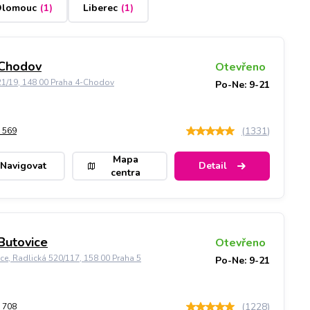
lomouc
(
1
)
Liberec
(
1
)
 Chodov
Otevřeno
21/19, 148 00 Praha 4-Chodov
Po-Ne: 9-21
(
1331
)
 569
Mapa
Navigovat
Detail
centra
Butovice
Otevřeno
ice, Radlická 520/117, 158 00 Praha 5
Po-Ne: 9-21
(
1228
)
 708