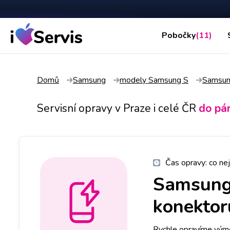
Pobočky
(11)
Domů
Samsung
modely Samsung S
Samsun
Servisní opravy v Praze i celé ČR
do pá
Čas opravy:
co nej
Samsung
konektoru
Rychle opravíme výmě