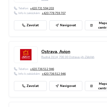
Telefon:
+420 731 594 203
Info k zakázkám:
+420 778 759 707
Map
Zavolat
Navigovat
centr
Ostrava, Avion
Rudná 3114, 700 30 Ostrava-jih-Zábřeh
Telefon:
+420 736 512 946
Info k zakázkám:
+420 736 512 946
Map
Zavolat
Navigovat
centr