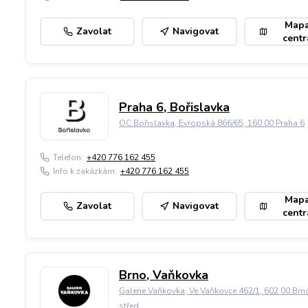
Map
Zavolat
Navigovat
centr
Praha 6, Bořislavka
OC Bořislavka, Evropská 866/65, 160 00 Praha 6
Telefon:
+420 776 162 455
Info k zakázkám:
+420 776 162 455
Map
Zavolat
Navigovat
centr
Brno, Vaňkovka
Galerie Vaňkovka, Ve Vaňkovce 462/1, 602 00 Brn
střed