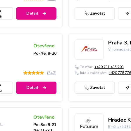
a
Detail
Zavolat
a
Praha 3, 
Otevřeno
Vinohradská 2
Po-Ne: 8-20
Telefon:
+420 731 435 203
(
342
)
Info k zakázkám:
+420 778 776
a
Detail
Zavolat
a
Otevřeno
Hradec K
o-
Po-So: 9-21
Brněnská 182
Ne: 10-20