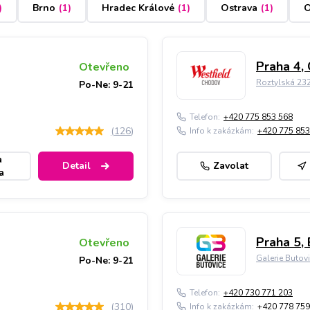
)
Brno
(
1
)
Hradec Králové
(
1
)
Ostrava
(
1
)
O
Praha 4,
Otevřeno
Roztylská 23
Po-Ne: 9-21
Telefon:
+420 775 853 568
(
126
)
Info k zakázkám:
+420 775 853
a
Detail
Zavolat
a
Praha 5, 
Otevřeno
Galerie Butov
Po-Ne: 9-21
Telefon:
+420 730 771 203
(
310
)
Info k zakázkám:
+420 778 759