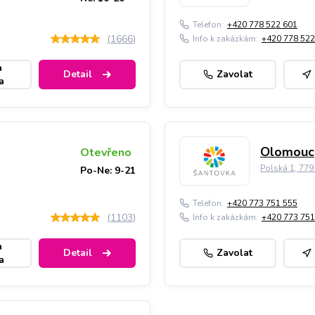
Telefon:
+420 778 522 601
(
1666
)
Info k zakázkám:
+420 778 522
a
Detail
Zavolat
a
Olomouc,
Otevřeno
Polská 1, 77
Po-Ne: 9-21
Telefon:
+420 773 751 555
(
1103
)
Info k zakázkám:
+420 773 751
a
Detail
Zavolat
a