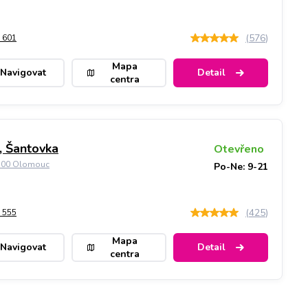
(
576
)
 601
Mapa
Navigovat
Detail
centra
 Šantovka
Otevřeno
9 00 Olomouc
Po-Ne: 9-21
(
425
)
 555
Mapa
Navigovat
Detail
centra