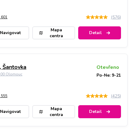
(
576
)
 601
Mapa
Navigovat
Detail
centra
 Šantovka
Otevřeno
9 00 Olomouc
Po-Ne: 9-21
(
425
)
 555
Mapa
Navigovat
Detail
centra