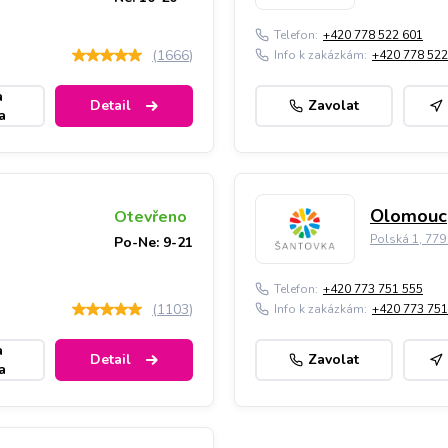
Telefon:
+420 778 522 601
(
1666
)
Info k zakázkám:
+420 778 522
a
Detail
Zavolat
a
Olomouc,
Otevřeno
Polská 1, 77
Po-Ne: 9-21
Telefon:
+420 773 751 555
(
1103
)
Info k zakázkám:
+420 773 751
a
Detail
Zavolat
a