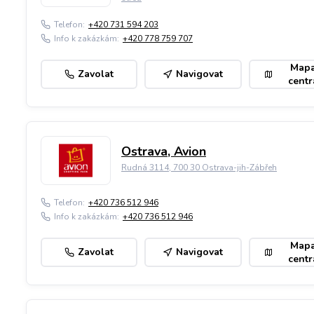
Telefon:
+420 731 594 203
Info k zakázkám:
+420 778 759 707
Map
Zavolat
Navigovat
centr
Ostrava, Avion
Rudná 3114, 700 30 Ostrava-jih-Zábřeh
Telefon:
+420 736 512 946
Info k zakázkám:
+420 736 512 946
Map
Zavolat
Navigovat
centr