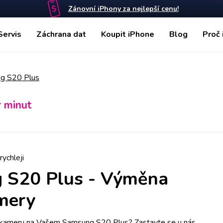
Zánovní iPhony za nejlepší cenu!
Servis
Záchrana dat
Koupit iPhone
Blog
Proč 
g S20 Plus
r minut
rychleji
 S20 Plus
-
Výměna
mery
í kameru na Vašem Samsung S20 Plus? Zastavte se u nás