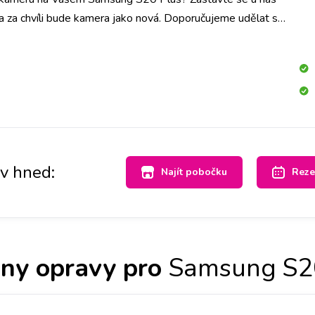
a za chvíli bude kamera jako nová. Doporučujeme udělat si
pobočce a vyměníme ji do hodiny.
av hned:
Najít pobočku
Reze
ny opravy pro
Samsung S2