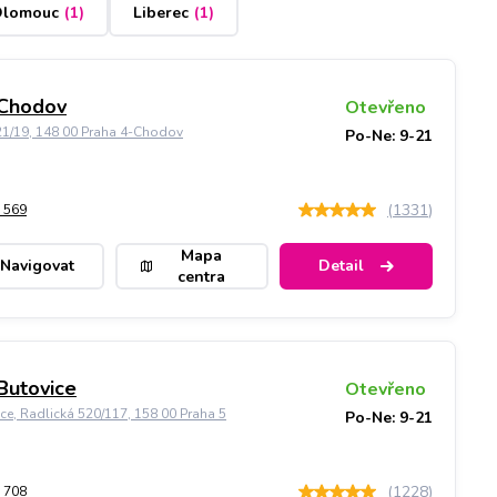
lomouc
(
1
)
Liberec
(
1
)
 Chodov
Otevřeno
21/19, 148 00 Praha 4-Chodov
Po-Ne: 9-21
(
1331
)
 569
Mapa
Navigovat
Detail
centra
Butovice
Otevřeno
ice, Radlická 520/117, 158 00 Praha 5
Po-Ne: 9-21
(
1228
)
 708