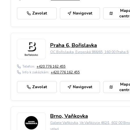
Map
Zavolat
Navigovat
centr
Praha 6, Bořislavka
OC Bořislavka, Evropská 866/65, 160 00 Praha 6
Telefon:
+420 776 162 455
Info k zakázkám:
+420 776 162 455
Map
Zavolat
Navigovat
centr
Brno, Vaňkovka
Galerie Vaňkovka, Ve Vaňkovce 462/1, 602 00 Brn
střed