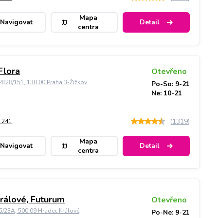
Mapa
Navigovat
Detail
centra
Flora
Otevřeno
828/151, 130 00 Praha 3-Žižkov
Po-So: 9-21
Ne: 10-21
(
1319
)
 241
Mapa
Navigovat
Detail
centra
rálové, Futurum
Otevřeno
5/23A, 500 09 Hradec Králové
Po-Ne: 9-21