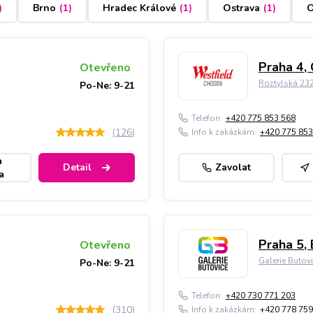
)
Brno
(
1
)
Hradec Králové
(
1
)
Ostrava
(
1
)
O
Praha 4,
Otevřeno
Roztylská 23
Po-Ne: 9-21
Telefon:
+420 775 853 568
(
126
)
Info k zakázkám:
+420 775 853
a
Detail
Zavolat
a
Praha 5, 
Otevřeno
Galerie Butov
Po-Ne: 9-21
Telefon:
+420 730 771 203
(
310
)
Info k zakázkám:
+420 778 759