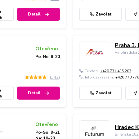
a
Detail
Zavolat
a
Praha 3, 
Otevřeno
Vinohradská 2
Po-Ne: 8-20
Telefon:
+420 731 435 203
(
342
)
Info k zakázkám:
+420 778 776
a
Detail
Zavolat
a
Otevřeno
Hradec K
o-
Po-So: 9-21
Brněnská 182
Ne: 10-20