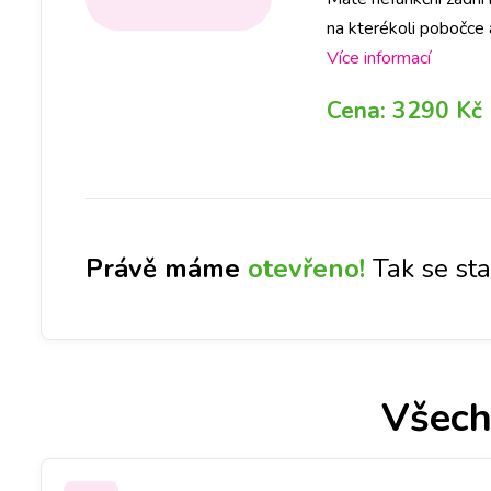
na kterékoli pobočce 
rezervaci na vybrané 
Více informací
Cena:
3290 Kč
Právě máme
otevřeno!
Tak se st
Všech