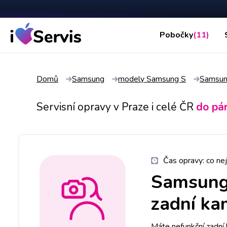
Pobočky
(11)
Domů
Samsung
modely Samsung S
Samsun
Servisní opravy v Praze i celé ČR
do pá
Čas opravy:
co nej
Samsung
zadní ka
Máte nefunkční zadn