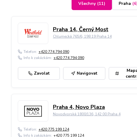
Všechny
(
11
)
Praha
(
6
Praha 14, Černý Most
Chlumecká 765/6, 198 19 Praha 14
Telefon:
+420 774 794 090
Info k zakázkám:
+420 774 794 090
Map
Zavolat
Navigovat
centr
Praha 4, Novo Plaza
Novodvorská 1800/136, 142 00 Praha 4
Telefon:
+420 775 199 124
Info k zakázkám:
+420 775 199 124