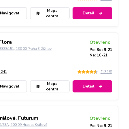
Mapa
Navigovat
Detail
centra
Flora
Otevřeno
828/151, 130 00 Praha 3-Žižkov
Po-So: 9-21
Ne: 10-21
(
1319
)
 241
Mapa
Navigovat
Detail
centra
rálové, Futurum
Otevřeno
5/23A, 500 09 Hradec Králové
Po-Ne: 9-21