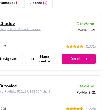
lomouc
(
1
)
Liberec
(
1
)
 Chodov
Otevřeno
21/19, 148 00 Praha 4-Chodov
Po-Ne: 9-21
(
1331
)
 569
Mapa
Navigovat
Detail
centra
Butovice
Otevřeno
ice, Radlická 520/117, 158 00 Praha 5
Po-Ne: 9-21
(
1228
)
 708