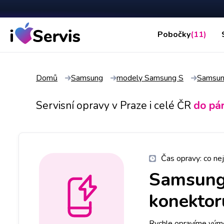
Pobočky
(11)
Domů
Samsung
modely Samsung S
Samsun
Servisní opravy v Praze i celé ČR
do pá
Čas opravy:
co nej
Samsung
konektoru
Rychle opravíme výmě