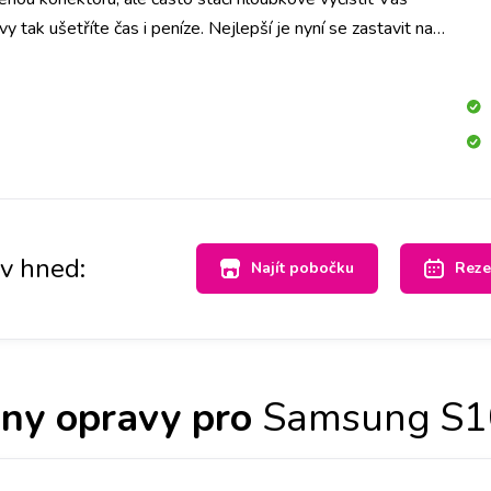
tak ušetříte čas i peníze. Nejlepší je nyní se zastavit na
hned se na to mrkneme.
av hned:
Najít pobočku
Reze
ny opravy pro
Samsung S1