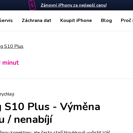
Zánovní iPhony za nejlepší cenu!
Servis
Záchrana dat
Koupit iPhone
Blog
Proč 
g S10 Plus
r minut
rychleji
 S10 Plus
-
Výměna
 / nenabíjí
nou konektoru, ale často stačí hloubkově vyčistit Váš