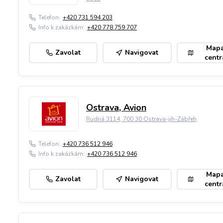
Telefon:
+420 731 594 203
Info k zakázkám:
+420 778 759 707
Map
Zavolat
Navigovat
centr
Ostrava, Avion
Rudná 3114, 700 30 Ostrava-jih-Zábřeh
Telefon:
+420 736 512 946
Info k zakázkám:
+420 736 512 946
Map
Zavolat
Navigovat
centr