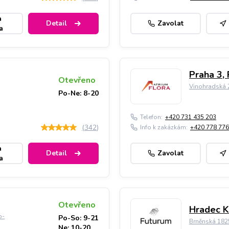
a
Detail
Zavolat
a
Praha 3, 
Otevřeno
Vinohradská 2
Po-Ne: 8-20
Telefon:
+420 731 435 203
(
342
)
Info k zakázkám:
+420 778 776
a
Detail
Zavolat
a
Otevřeno
Hradec K
o-
Po-So: 9-21
Brněnská 182
Ne: 10-20