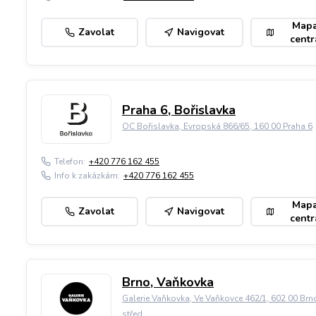
Map
Zavolat
Navigovat
centr
Praha 6, Bořislavka
OC Bořislavka, Evropská 866/65, 160 00 Praha 6
Telefon:
+420 776 162 455
Info k zakázkám:
+420 776 162 455
Map
Zavolat
Navigovat
centr
Brno, Vaňkovka
Galerie Vaňkovka, Ve Vaňkovce 462/1, 602 00 Brn
střed