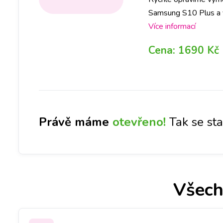
Samsung S10 Plus a vy 
jakékoliv pobočce a 
Více informací
Cena:
1690 Kč
Právě máme
otevřeno!
Tak se st
Všech