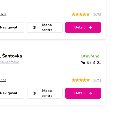
(
576
)
 601
Mapa
Navigovat
Detail
centra
 Šantovka
Otevřeno
9 00 Olomouc
Po-Ne: 9-21
(
425
)
 555
Mapa
Navigovat
Detail
centra