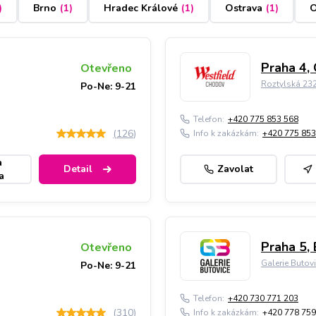
)
Brno
(
1
)
Hradec Králové
(
1
)
Ostrava
(
1
)
O
Praha 4,
Otevřeno
Roztylská 23
Po-Ne: 9-21
Telefon:
+420 775 853 568
(
126
)
Info k zakázkám:
+420 775 853
a
Detail
Zavolat
a
Praha 5, 
Otevřeno
Galerie Butov
Po-Ne: 9-21
Telefon:
+420 730 771 203
(
310
)
Info k zakázkám:
+420 778 759