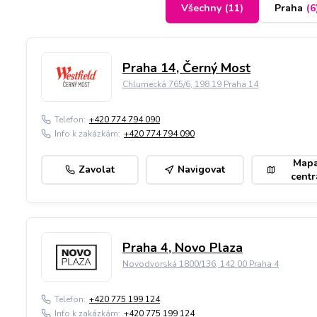
Všechny
(
11
)
Praha
(
6
Praha 14, Černý Most
Chlumecká 765/6, 198 19 Praha 14
Telefon:
+420 774 794 090
Info k zakázkám:
+420 774 794 090
Map
Zavolat
Navigovat
centr
Praha 4, Novo Plaza
Novodvorská 1800/136, 142 00 Praha 4
Telefon:
+420 775 199 124
Info k zakázkám:
+420 775 199 124