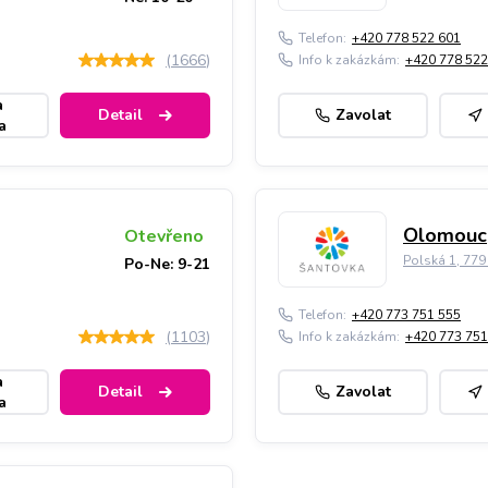
Telefon:
+420 778 522 601
(
1666
)
Info k zakázkám:
+420 778 522
a
Detail
Zavolat
a
Olomouc,
Otevřeno
Polská 1, 77
Po-Ne: 9-21
Telefon:
+420 773 751 555
(
1103
)
Info k zakázkám:
+420 773 751
a
Detail
Zavolat
a