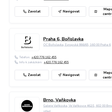
Map
Zavolat
Navigovat
centr
Praha 6, Bořislavka
OC Bořislavka, Evropská 866/65, 160 00 Praha 6
Telefon:
+420 776 162 455
Info k zakázkám:
+420 776 162 455
Map
Zavolat
Navigovat
centr
Brno, Vaňkovka
Galerie Vaňkovka, Ve Vaňkovce 462/1, 602 00 Brn
střed