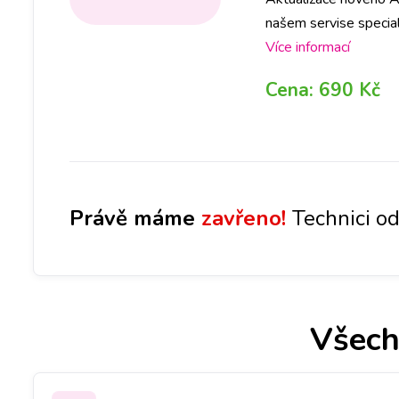
našem servise specia
na počkání. Na poboč
Více informací
abyste ještě DNES m
Cena:
690 Kč
Brně, Ostravě, Olomouc
Právě máme
zavřeno!
Technici od
Všech