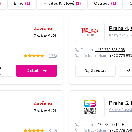
)
Brno
(
1
)
Hradec Králové
(
1
)
Ostrava
(
1
)
O
Praha 4,
Zavřeno
Roztylská 23
Po-Ne: 9-21
Telefon:
+420 775 853 568
(
126
)
Info k zakázkám:
+420 775 853
a
Detail
Zavolat
a
Praha 5, 
Zavřeno
Galerie Butov
Po-Ne: 9-21
Telefon:
+420 730 771 203
(
310
)
Info k zakázkám:
+420 778 759