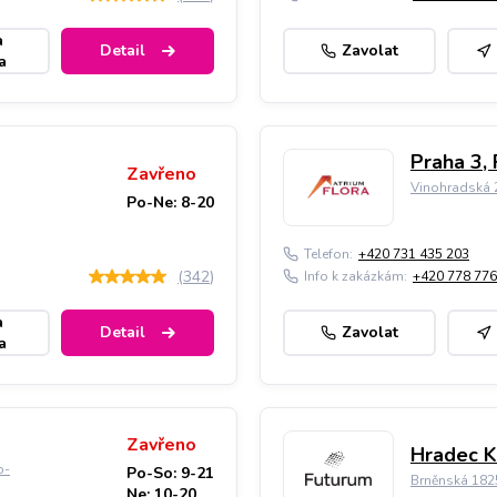
a
Detail
Zavolat
a
Praha 3, 
Zavřeno
Vinohradská 2
Po-Ne: 8-20
Telefon:
+420 731 435 203
(
342
)
Info k zakázkám:
+420 778 776
a
Detail
Zavolat
a
Zavřeno
Hradec K
o-
Po-So: 9-21
Brněnská 182
Ne: 10-20