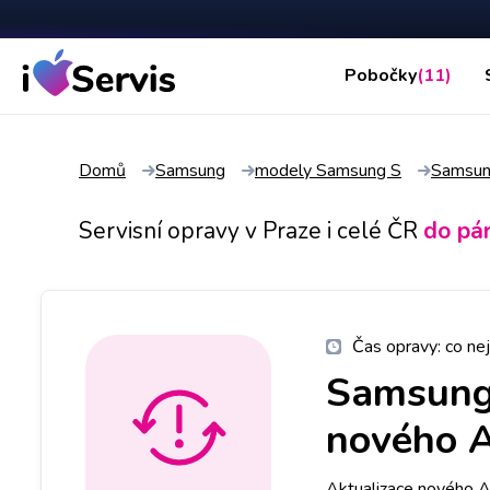
Pobočky
(11)
Domů
Samsung
modely Samsung S
Samsun
Servisní opravy v Praze i celé ČR
do pá
Čas opravy:
co nej
Samsung
nového 
Aktualizace nového A