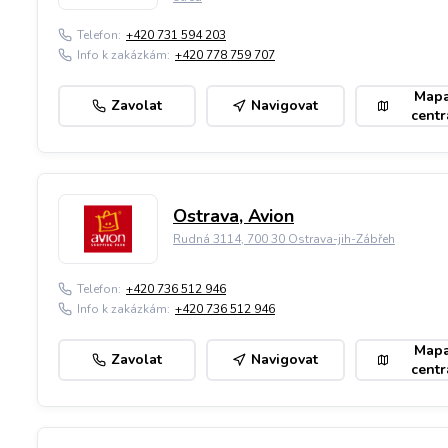
Telefon:
+420 731 594 203
Info k zakázkám:
+420 778 759 707
Map
Zavolat
Navigovat
centr
Ostrava, Avion
Rudná 3114, 700 30 Ostrava-jih-Zábřeh
Telefon:
+420 736 512 946
Info k zakázkám:
+420 736 512 946
Map
Zavolat
Navigovat
centr