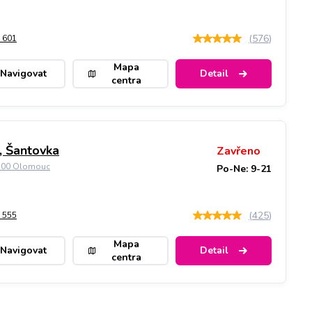
(
576
)
 601
Mapa
Navigovat
Detail
centra
 Šantovka
Zavřeno
9 00 Olomouc
Po-Ne: 9-21
(
425
)
 555
Mapa
Navigovat
Detail
centra