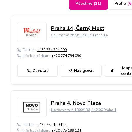
Všechny
(
11
)
Praha
(
6
Praha 14, Černý Most
Chlumecká 765/6, 198 19 Praha 14
Telefon:
+420 774 794 090
Info k zakázkám:
+420 774 794 090
Map
Zavolat
Navigovat
centr
Praha 4, Novo Plaza
Novodvorská 1800/136, 142 00 Praha 4
Telefon:
+420 775 199 124
Info k zakázkám:
+420 775 199 124