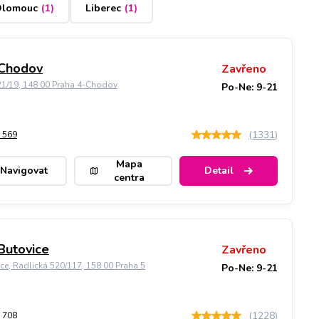
lomouc
(
1
)
Liberec
(
1
)
 Chodov
Zavřeno
21/19, 148 00 Praha 4-Chodov
Po-Ne: 9-21
(
1331
)
 569
Mapa
Navigovat
Detail
centra
Butovice
Zavřeno
ice, Radlická 520/117, 158 00 Praha 5
Po-Ne: 9-21
(
1228
)
 708