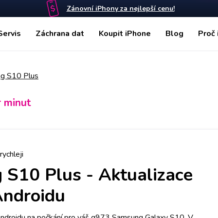
Zánovní iPhony za nejlepší cenu!
Servis
Záchrana dat
Koupit iPhone
Blog
Proč 
g S10 Plus
r minut
rychleji
 S10 Plus
-
Aktualizace
Androidu
ndroidu na počkání pro váš g973 Samsung Galaxy S10. V