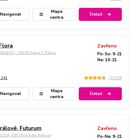
Mapa
Navigovat
Detail
centra
Flora
Zavřeno
828/151, 130 00 Praha 3-Žižkov
Po-So: 9-21
Ne: 10-21
(
1319
)
 241
Mapa
Navigovat
Detail
centra
rálové, Futurum
Zavřeno
5/23A, 500 09 Hradec Králové
Po-Ne: 9-21