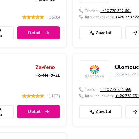
Telefon:
+420 778 522 601
(
1666
)
Info k zakázkám:
+420 778 522
a
Detail
Zavolat
a
Olomouc,
Zavřeno
Polská 1, 77
Po-Ne: 9-21
Telefon:
+420 773 751 555
(
1103
)
Info k zakázkám:
+420 773 751
a
Detail
Zavolat
a