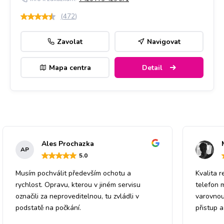
(
472
)
Zavolat
Navigovat
Mapa centra
Detail
Ales Prochazka
AP
5
.0
Musím pochválit především ochotu a
Kvalita r
rychlost. Opravu, kterou v jiném servisu
telefon 
označili za neproveditelnou, tu zvládli v
varovnou
podstatě na počkání.
přistup 