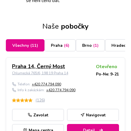
se není čeho bát.
Naše
pobočky
Všechny
(
11
)
Praha
(
6
)
Brno
(
1
)
Hradec K
Praha 14, Černý Most
Otevřeno
Chlumecká 765/6, 198 19 Praha 14
Po-Ne: 9-21
Telefon:
+420 774 794 090
Info k zakázkám:
+420 774 794 090
(
126
)
Zavolat
Navigovat
Mapa centra
Detail