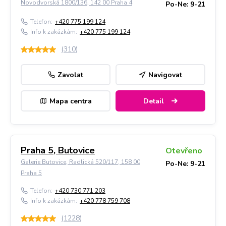
Novodvorská 1800/136, 142 00 Praha 4
Po-Ne: 9-21
Telefon:
+420 775 199 124
Info k zakázkám:
+420 775 199 124
(
310
)
Zavolat
Navigovat
Mapa centra
Detail
Praha 5, Butovice
Otevřeno
Galerie Butovice, Radlická 520/117, 158 00
Po-Ne: 9-21
Praha 5
Telefon:
+420 730 771 203
Info k zakázkám:
+420 778 759 708
(
1228
)