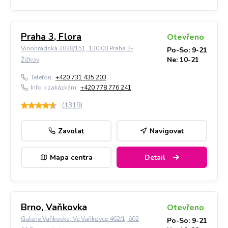
Praha 3, Flora
Otevřeno
Vinohradská 2828/151, 130 00 Praha 3-
Po-So: 9-21
Ne: 10-21
Žižkov
Telefon:
+420 731 435 203
Info k zakázkám:
+420 778 776 241
(
1319
)
Zavolat
Navigovat
Mapa centra
Detail
Brno, Vaňkovka
Otevřeno
Galerie Vaňkovka, Ve Vaňkovce 462/1, 602
Po-So: 9-21