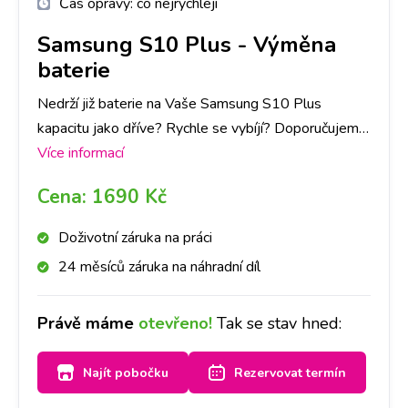
Čas opravy:
co nejrychleji
Samsung S10 Plus
-
Výměna
baterie
Nedrží již baterie na Vaše Samsung S10 Plus
kapacitu jako dříve? Rychle se vybíjí? Doporučujeme
si udělat rezervaci nebo zavolat na vybranou
Více informací
pobočku, abychom měli připravenou baterii pro Váš
Cena:
1690 Kč
přístroj a do půl hodiny Vám baterii vyměníme.
Doživotní záruka na práci
24 měsíců záruka na náhradní díl
Právě máme
otevřeno!
Tak se stav hned:
Najít pobočku
Rezervovat termín