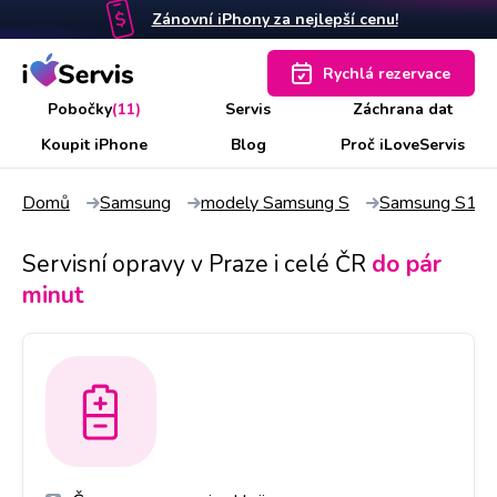
Zánovní iPhony za nejlepší cenu!
Rychlá rezervace
Pobočky
(11)
Servis
Záchrana dat
Koupit iPhone
Blog
Proč iLoveServis
Domů
Samsung
modely Samsung S
Samsung S10 
Servisní opravy v Praze i celé ČR
do pár
minut