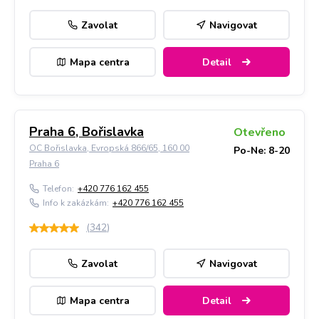
Zavolat
Navigovat
Mapa centra
Detail
Praha 6, Bořislavka
Otevřeno
OC Bořislavka, Evropská 866/65, 160 00
Po-Ne: 8-20
Praha 6
Telefon:
+420 776 162 455
Info k zakázkám:
+420 776 162 455
(
342
)
Zavolat
Navigovat
Mapa centra
Detail