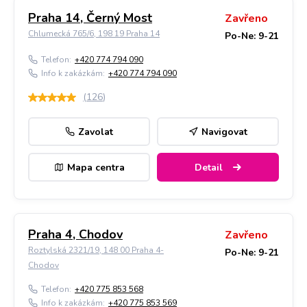
Praha 14, Černý Most
Zavřeno
Chlumecká 765/6, 198 19 Praha 14
Po-Ne: 9-21
Telefon:
+420 774 794 090
Info k zakázkám:
+420 774 794 090
(
126
)
Zavolat
Navigovat
Mapa centra
Detail
Praha 4, Chodov
Zavřeno
Roztylská 2321/19, 148 00 Praha 4-
Po-Ne: 9-21
Chodov
Telefon:
+420 775 853 568
Info k zakázkám:
+420 775 853 569