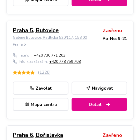
Praha 5, Butovice
Zavřeno
Galerie Butovice, Radlická 520/117, 158 00
Po-Ne: 9-21
Praha 5
Telefon:
+420 730 771 203
Info k zakázkám:
+420 778 759 708
(
1228
)
Zavolat
Navigovat
Mapa centra
Detail
Praha 6, Bořislavka
Zavřeno