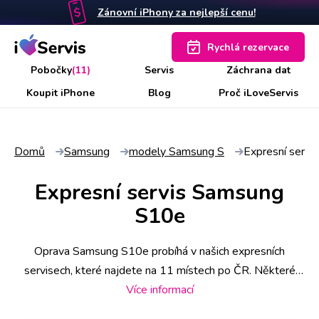
Zánovní iPhony za nejlepší cenu!
Rychlá rezervace
Pobočky
(11)
Servis
Záchrana dat
Koupit iPhone
Blog
Proč iLoveServis
Domů
Samsung
modely Samsung S
Expresní serv
Expresní servis Samsung
S10e
Oprava Samsung S10e probíhá v našich expresních
servisech, které najdete na 11 místech po ČR. Některé
úkony stihneme už do 30 minut, náročnější však zaberou i
Více informací
pár hodin. Abyste měli jistotu včasného servisu, rezervujte