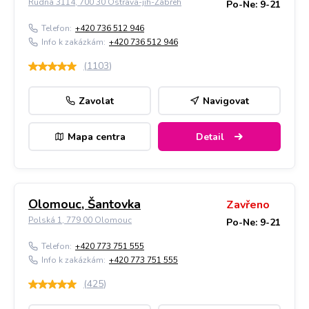
Rudná 3114, 700 30 Ostrava-jih-Zábřeh
Po-Ne: 9-21
Telefon:
+420 736 512 946
Info k zakázkám:
+420 736 512 946
(
1103
)
Zavolat
Navigovat
Mapa centra
Detail
Olomouc, Šantovka
Zavřeno
Polská 1, 779 00 Olomouc
Po-Ne: 9-21
Telefon:
+420 773 751 555
Info k zakázkám:
+420 773 751 555
(
425
)