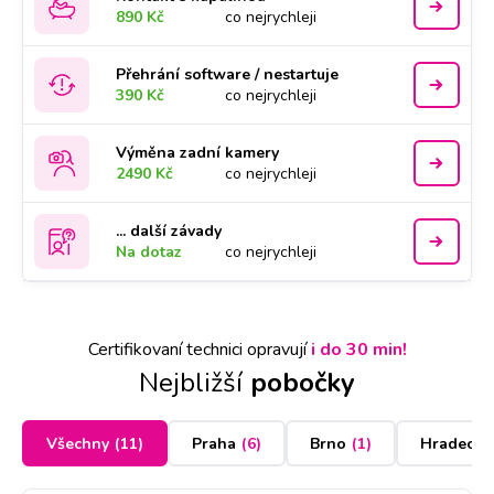
890 Kč
co nejrychleji
Přehrání software / nestartuje
390 Kč
co nejrychleji
Výměna zadní kamery
2490 Kč
co nejrychleji
... další závady
Na dotaz
co nejrychleji
Certifikovaní technici opravují
i do 30 min!
Nejbližší
pobočky
Všechny
(
11
)
Praha
(
6
)
Brno
(
1
)
Hradec K