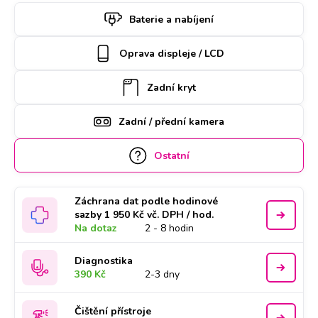
si termín a hodinu online. Samsung S10e k opravě si u vás
Baterie a nabíjení
také může vyzvednout náš kurýr, který vám ho poté
zaveze zpět. Kvalitu práce podtrhujeme doživotní zárukou a
Oprava displeje / LCD
za díly ručíme nadstandardně 2 roky.
Zadní kryt
Zadní / přední kamera
Ostatní
Záchrana dat podle hodinové
sazby 1 950 Kč vč. DPH / hod.
Na dotaz
2 - 8 hodin
Diagnostika
390 Kč
2-3 dny
Čištění přístroje