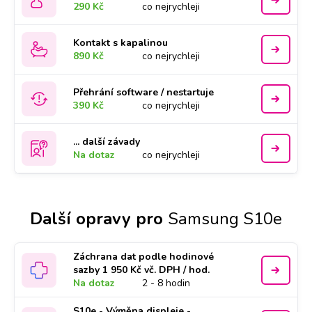
290 Kč
co nejrychleji
Kontakt s kapalinou
890 Kč
co nejrychleji
Přehrání software / nestartuje
390 Kč
co nejrychleji
... další závady
Na dotaz
co nejrychleji
Další opravy pro
Samsung S10e
Záchrana dat podle hodinové
sazby 1 950 Kč vč. DPH / hod.
Na dotaz
2 - 8 hodin
S10e - Výměna displeje -