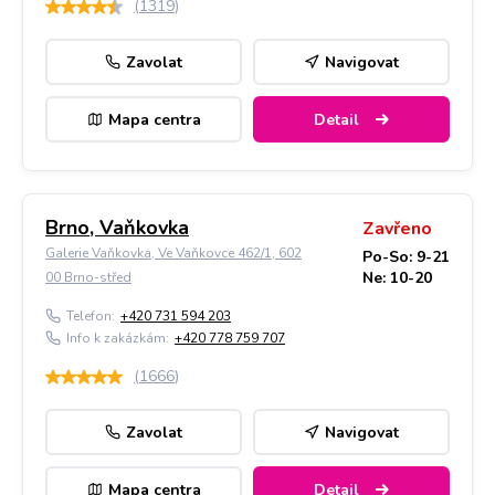
(
1319
)
Zavolat
Navigovat
Mapa centra
Detail
Brno, Vaňkovka
Zavřeno
Galerie Vaňkovka, Ve Vaňkovce 462/1, 602
Po-So: 9-21
Ne: 10-20
00 Brno-střed
Telefon:
+420 731 594 203
Info k zakázkám:
+420 778 759 707
(
1666
)
Zavolat
Navigovat
Mapa centra
Detail