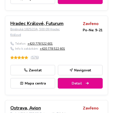
Hradec Králové, Futurum
Zavřeno
Brněnská 1825/23A, 500 09 Hradec
Po-Ne: 9-21
Králové
Telefon:
+420 778 522 601
Info k zakázkám:
+420 778 522 601
(
576
)
Zavolat
Navigovat
Mapa centra
Detail
Ostrava, Avion
Zavřeno