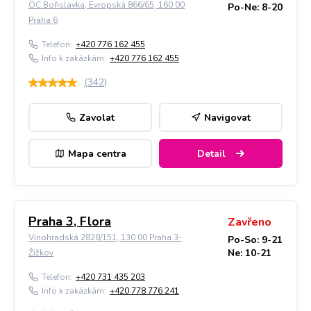
OC Bořislavka, Evropská 866/65, 160 00
Po-Ne: 8-20
Praha 6
Telefon:
+420 776 162 455
Info k zakázkám:
+420 776 162 455
(
342
)
Zavolat
Navigovat
Mapa centra
Detail
Praha 3, Flora
Zavřeno
Vinohradská 2828/151, 130 00 Praha 3-
Po-So: 9-21
Ne: 10-21
Žižkov
Telefon:
+420 731 435 203
Info k zakázkám:
+420 778 776 241