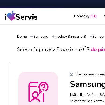
Pobočky
(11)
Domů
Samsung
modely Samsung S
Samsun
Servisní opravy v Praze i celé ČR
do pá
Čas opravy:
co nej
Samsung
Máte-li na Vašem SAM
neváhejte nás kontak