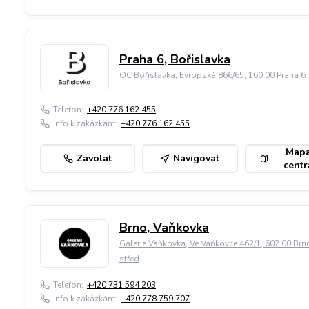
Praha 6, Bořislavka
OC Bořislavka, Evropská 866/65, 160 00 Praha 6
Telefon:
+420 776 162 455
Info k zakázkám:
+420 776 162 455
Map
Zavolat
Navigovat
centr
Brno, Vaňkovka
Galerie Vaňkovka, Ve Vaňkovce 462/1, 602 00 Brn
střed
Telefon:
+420 731 594 203
Info k zakázkám:
+420 778 759 707