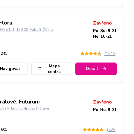
Flora
Zavřeno
828/151, 130 00 Praha 3-Žižkov
Po-So: 9-21
Ne: 10-21
(
1319
)
 241
Mapa
Navigovat
Detail
centra
rálové, Futurum
Zavřeno
5/23A, 500 09 Hradec Králové
Po-Ne: 9-21
(
576
)
 601