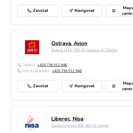
Map
Zavolat
Navigovat
centr
Ostrava, Avion
Rudná 3114, 700 30 Ostrava-jih-Zábřeh
Telefon:
+420 736 512 946
Info k zakázkám:
+420 736 512 946
Map
Zavolat
Navigovat
centr
Liberec, Nisa
České mládeže 456, 463 03 Liberec