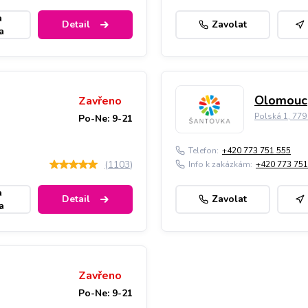
a
Detail
Zavolat
a
Olomouc,
Zavřeno
Polská 1, 77
Po-Ne: 9-21
Telefon:
+420 773 751 555
(
1103
)
Info k zakázkám:
+420 773 751
a
Detail
Zavolat
a
Zavřeno
Po-Ne: 9-21