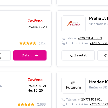
Praha 3, 
Zavřeno
Vinohradská 2
Po-Ne: 8-20
Telefon:
+420 731 435 203
(
342
)
Info k zakázkám:
+420 778 776
a
Detail
Zavolat
a
Zavřeno
Hradec K
o-
Po-So: 9-21
Brněnská 182
Ne: 10-20
Telefon:
+420 778 522 601
(
1666
)
Info k zakázkám:
+420 778 522