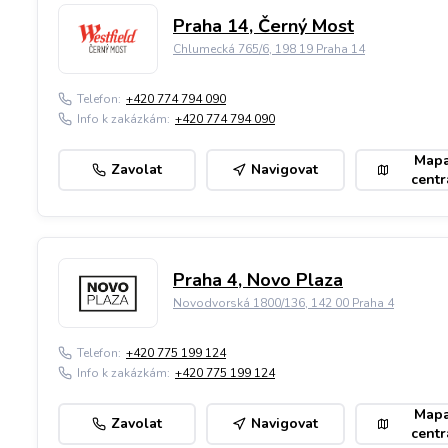
Praha 14, Černý Most
Chlumecká 765/6, 198 19 Praha 14
Telefon:
+420 774 794 090
Info k zakázkám:
+420 774 794 090
Map
Zavolat
Navigovat
centr
Praha 4, Novo Plaza
Novodvorská 1800/136, 142 00 Praha 4
Telefon:
+420 775 199 124
Info k zakázkám:
+420 775 199 124
Map
Zavolat
Navigovat
centr