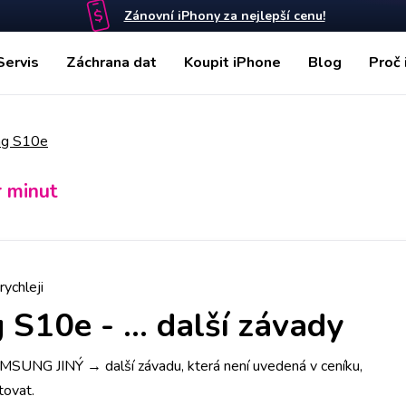
Zánovní iPhony za nejlepší cenu!
Servis
Záchrana dat
Koupit iPhone
Blog
Proč 
g S10e
r minut
rychleji
 S10e
-
... další závady
SUNG JINÝ → další závadu, která není uvedená v ceníku,
tovat.