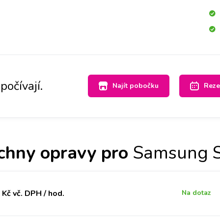
počívají.
Najít pobočku
Reze
chny opravy pro
Samsung 
Kč vč. DPH / hod.
Na dotaz