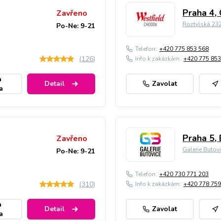
Praha 4,
Zavřeno
Roztylská 23
Po-Ne: 9-21
Telefon:
+420 775 853 568
(
126
)
Info k zakázkám:
+420 775 853
a
Detail
Zavolat
a
Praha 5, 
Zavřeno
Galerie Butov
Po-Ne: 9-21
Telefon:
+420 730 771 203
(
310
)
Info k zakázkám:
+420 778 759
a
Detail
Zavolat
a