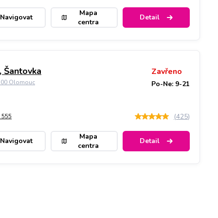
Mapa
Navigovat
Detail
centra
 Šantovka
Zavřeno
9 00 Olomouc
Po-Ne: 9-21
(
425
)
 555
Mapa
Navigovat
Detail
centra