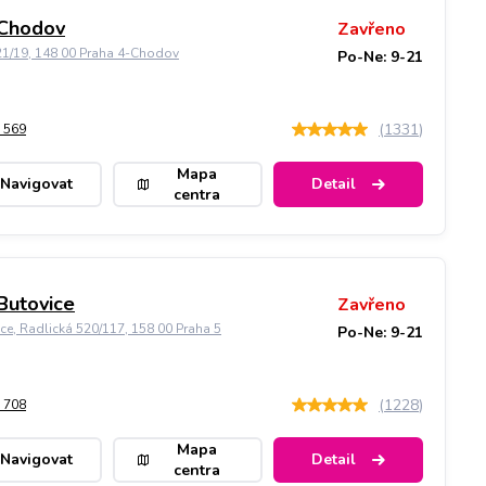
 Chodov
Zavřeno
21/19, 148 00 Praha 4-Chodov
Po-Ne: 9-21
(
1331
)
 569
Mapa
Navigovat
Detail
centra
Butovice
Zavřeno
ice, Radlická 520/117, 158 00 Praha 5
Po-Ne: 9-21
(
1228
)
 708
Mapa
Navigovat
Detail
centra