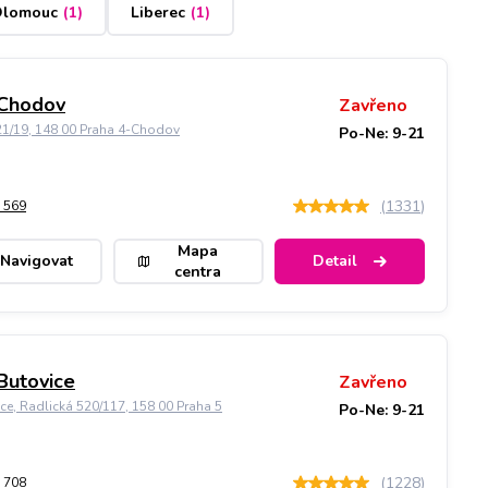
lomouc
(
1
)
Liberec
(
1
)
 Chodov
Zavřeno
21/19, 148 00 Praha 4-Chodov
Po-Ne: 9-21
(
1331
)
 569
Mapa
Navigovat
Detail
centra
Butovice
Zavřeno
ice, Radlická 520/117, 158 00 Praha 5
Po-Ne: 9-21
(
1228
)
 708