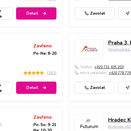
a
Detail
Zavolat
a
Praha 3, 
Zavřeno
Vinohradská 2
Po-Ne: 8-20
Telefon:
+420 731 435 203
(
342
)
Info k zakázkám:
+420 778 776
a
Detail
Zavolat
a
Zavřeno
Hradec K
o-
Po-So: 9-21
Brněnská 182
Ne: 10-20