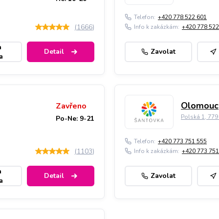
Telefon:
+420 778 522 601
(
1666
)
Info k zakázkám:
+420 778 522
a
Detail
Zavolat
a
Olomouc,
Zavřeno
Polská 1, 77
Po-Ne: 9-21
Telefon:
+420 773 751 555
(
1103
)
Info k zakázkám:
+420 773 751
a
Detail
Zavolat
a