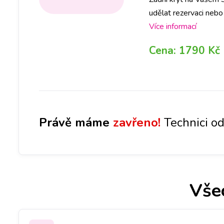
udělat rezervaci neb
díl ve Vámi požadova
Více informací
Cena:
1790 Kč
Právě máme
zavřeno!
Technici od
Vše