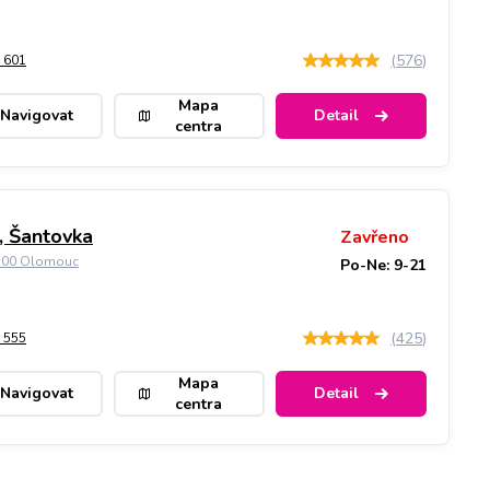
(
576
)
 601
Mapa
Navigovat
Detail
centra
 Šantovka
Zavřeno
9 00 Olomouc
Po-Ne: 9-21
(
425
)
 555
Mapa
Navigovat
Detail
centra