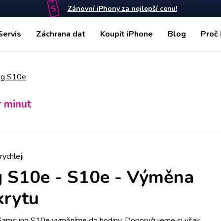
Zánovní iPhony za nejlepší cenu!
Servis
Záchrana dat
Koupit iPhone
Blog
Proč 
g S10e
r minut
rychleji
 S10e
-
S10e - Výměna
krytu
 Samsung S10e vyměníme do hodiny. Doporučujeme si však