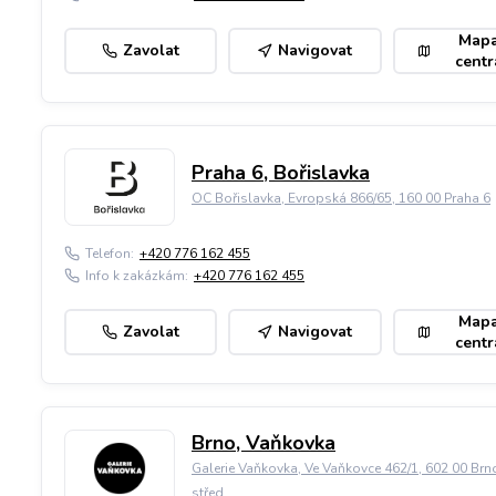
Map
Zavolat
Navigovat
centr
Praha 6, Bořislavka
OC Bořislavka, Evropská 866/65, 160 00 Praha 6
Telefon:
+420 776 162 455
Info k zakázkám:
+420 776 162 455
Map
Zavolat
Navigovat
centr
Brno, Vaňkovka
Galerie Vaňkovka, Ve Vaňkovce 462/1, 602 00 Brn
střed