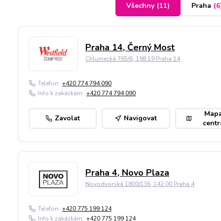
Všechny
(
11
)
Praha
(
6
Praha 14, Černý Most
Chlumecká 765/6, 198 19 Praha 14
Telefon:
+420 774 794 090
Info k zakázkám:
+420 774 794 090
Map
Zavolat
Navigovat
centr
Praha 4, Novo Plaza
Novodvorská 1800/136, 142 00 Praha 4
Telefon:
+420 775 199 124
Info k zakázkám:
+420 775 199 124