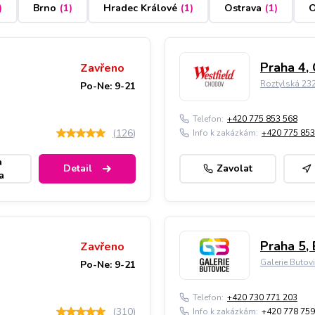
)
Brno
(
1
)
Hradec Králové
(
1
)
Ostrava
(
1
)
O
Praha 4,
Zavřeno
Roztylská 23
Po-Ne: 9-21
Telefon:
+420 775 853 568
(
126
)
Info k zakázkám:
+420 775 853
a
Detail
Zavolat
a
Praha 5, 
Zavřeno
Galerie Butov
Po-Ne: 9-21
Telefon:
+420 730 771 203
(
310
)
Info k zakázkám:
+420 778 759