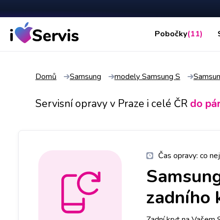
Pobočky
(11)
Domů
Samsung
modely Samsung S
Samsun
Servisní opravy v Praze i celé ČR
do pá
Čas opravy:
co nej
Samsung
zadního 
Zadní kryt na Vašem