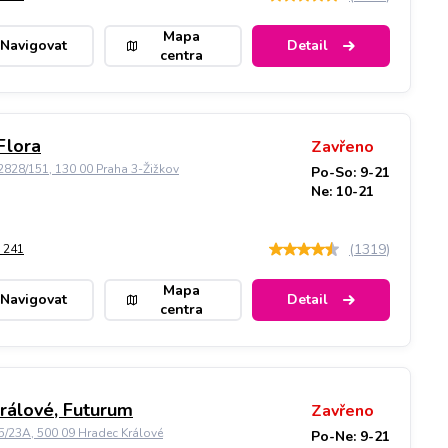
Mapa
Navigovat
Detail
centra
Flora
Zavřeno
828/151, 130 00 Praha 3-Žižkov
Po-So: 9-21
Ne: 10-21
(
1319
)
 241
Mapa
Navigovat
Detail
centra
rálové, Futurum
Zavřeno
5/23A, 500 09 Hradec Králové
Po-Ne: 9-21