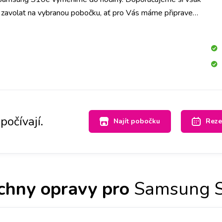
o zavolat na vybranou pobočku, ať pro Vás máme připravený
né barvě.
počívají.
Najít pobočku
Reze
chny opravy pro
Samsung 