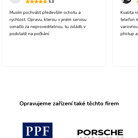
5
.0
Musím pochválit především ochotu a
Kvalita r
rychlost. Opravu, kterou v jiném servisu
telefon 
označili za neproveditelnou, tu zvládli v
varovnou
podstatě na počkání.
přistup 
Opravujeme zařízení také těchto firem