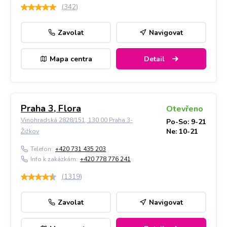
(
342
)
Zavolat
Navigovat
Mapa centra
Detail
Praha 3, Flora
Otevřeno
Vinohradská 2828/151, 130 00 Praha 3-
Po-So: 9-21
Ne: 10-21
Žižkov
Telefon:
+420 731 435 203
Info k zakázkám:
+420 778 776 241
(
1319
)
Zavolat
Navigovat