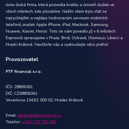
Jsme česká firma, která pozvedla kvalitu a úroveň služeb ve
všech městech, kde působíme. Naším cílem bylo stát se
nejrychlejším a nejlépe hodnoceným servisem mobilních
telefonů značek Apple iPhone, iPad, Macbook, Samsung,
Huawei, Xiaomi, Honor. Toto se nám povedlo již v 6 městech.
Expresně opravujeme v Praze, Brně, Ostravě, Olomouci, Liberci a
Hradci Králové. Navštivte nás a vyzkoušejte něco jiného!
Provozovatel
PTF financial s.r.o.
IČO: 28806361
DIČ: CZ28806361
Veverkova 1343/1 500 02, Hradec Králové
Email:
zakaznik@iloveservis.cz
Telefon:
+420 778 759 708