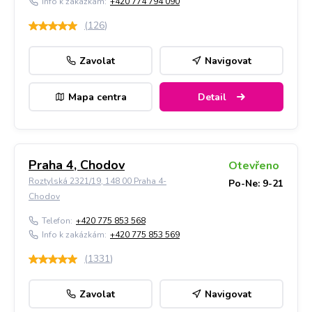
Info k zakázkám:
+420 774 794 090
(
126
)
Zavolat
Navigovat
Mapa centra
Detail
Praha 4, Chodov
Otevřeno
Roztylská 2321/19, 148 00 Praha 4-
Po-Ne: 9-21
Chodov
Telefon:
+420 775 853 568
Info k zakázkám:
+420 775 853 569
(
1331
)
Zavolat
Navigovat