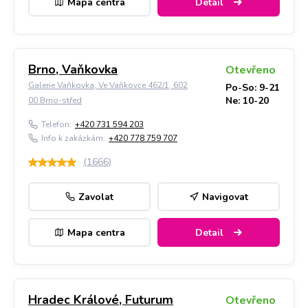
Mapa centra
Detail
Brno, Vaňkovka
Otevřeno
Galerie Vaňkovka, Ve Vaňkovce 462/1, 602
Po-So: 9-21
Ne: 10-20
00 Brno-střed
Telefon:
+420 731 594 203
Info k zakázkám:
+420 778 759 707
(
1666
)
Zavolat
Navigovat
Mapa centra
Detail
Hradec Králové, Futurum
Otevřeno