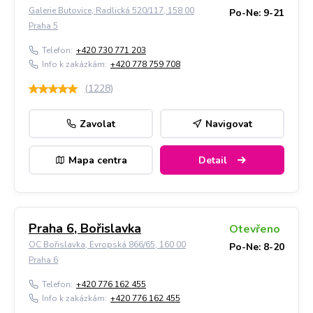
Galerie Butovice, Radlická 520/117, 158 00
Po-Ne: 9-21
Praha 5
Telefon:
+420 730 771 203
Info k zakázkám:
+420 778 759 708
(
1228
)
Zavolat
Navigovat
Mapa centra
Detail
Praha 6, Bořislavka
Otevřeno
OC Bořislavka, Evropská 866/65, 160 00
Po-Ne: 8-20
Praha 6
Telefon:
+420 776 162 455
Info k zakázkám:
+420 776 162 455