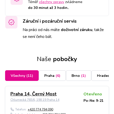
Téměř
všechny opravy
zvládneme
do 30 minut až 3 hodin.
.
Záruční i pozáruční servis
Na práci od nás máte
doživotní záruku
,
takže
se není čeho bát.
Naše
pobočky
Všechny
(
11
)
Praha
(
6
)
Brno
(
1
)
Hradec K
Praha 14, Černý Most
Otevřeno
Chlumecká 765/6, 198 19 Praha 14
Po-Ne: 9-21
Telefon:
+420 774 794 090