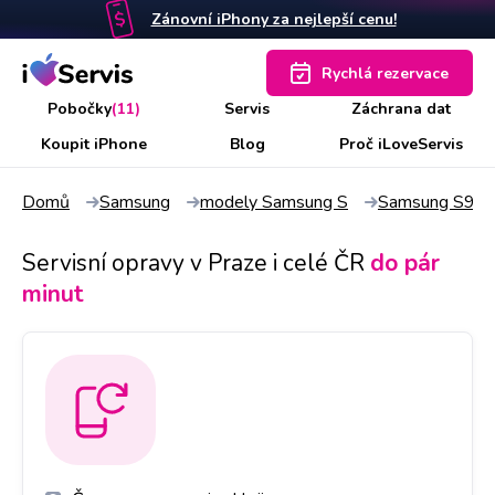
Zánovní iPhony za nejlepší cenu!
Rychlá rezervace
Pobočky
(11)
Servis
Záchrana dat
Koupit iPhone
Blog
Proč iLoveServis
Domů
Samsung
modely Samsung S
Samsung S9 P
Servisní opravy v Praze i celé ČR
do pár
minut