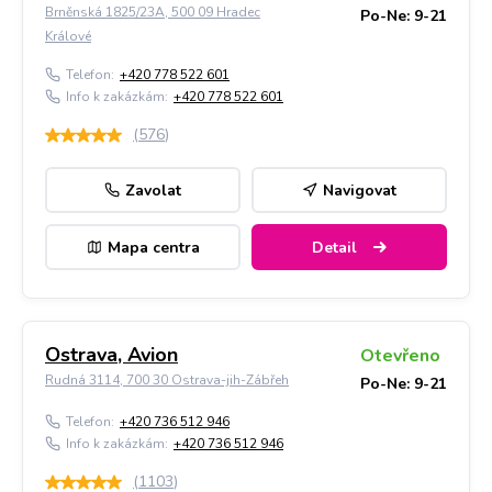
Brněnská 1825/23A, 500 09 Hradec
Po-Ne: 9-21
Králové
Telefon:
+420 778 522 601
Info k zakázkám:
+420 778 522 601
(
576
)
Zavolat
Navigovat
Mapa centra
Detail
Ostrava, Avion
Otevřeno
Rudná 3114, 700 30 Ostrava-jih-Zábřeh
Po-Ne: 9-21
Telefon:
+420 736 512 946
Info k zakázkám:
+420 736 512 946
(
1103
)