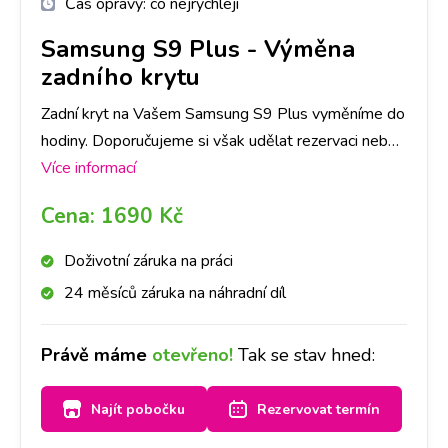
Čas opravy:
co nejrychleji
Samsung S9 Plus
-
Výměna
zadního krytu
Zadní kryt na Vašem Samsung S9 Plus vyměníme do
hodiny. Doporučujeme si však udělat rezervaci nebo
zavolat na vybranou pobočku, ať pro Vás máme
Více informací
připravený díl ve Vámi požadované barvě.
Cena:
1690 Kč
Doživotní záruka na práci
24 měsíců záruka na náhradní díl
Právě máme
otevřeno!
Tak se stav hned:
Najít pobočku
Rezervovat termín