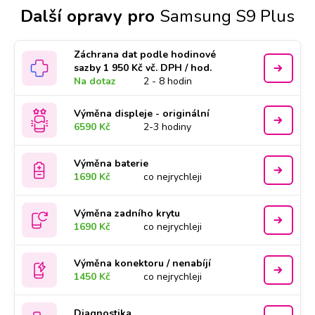
Další opravy pro
Samsung S9 Plus
Záchrana dat podle hodinové
sazby 1 950 Kč vč. DPH / hod.
Na dotaz
2 - 8 hodin
Výměna displeje - originální
6590 Kč
2-3 hodiny
Výměna baterie
1690 Kč
co nejrychleji
Výměna zadního krytu
1690 Kč
co nejrychleji
Výměna konektoru / nenabíjí
1450 Kč
co nejrychleji
Diagnostika