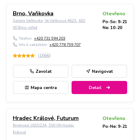
Brno, Vaňkovka
Otevřeno
Galerie Vaňkovka, Ve Vaňkovce 462/1, 602
Po-So: 9-21
Ne: 10-20
00 Brno-střed
Telefon:
+420 731 594 203
Info k zakázkám:
+420 778 759 707
(
1666
)
Zavolat
Navigovat
Mapa centra
Detail
Hradec Králové, Futurum
Otevřeno
Brněnská 1825/23A, 500 09 Hradec
Po-Ne: 9-21
Králové