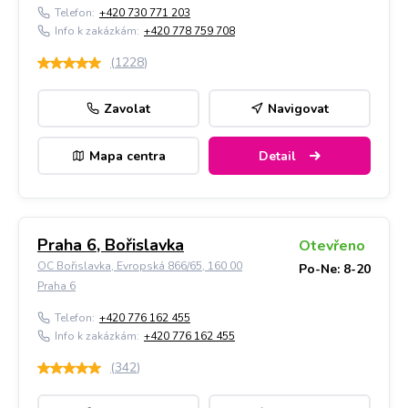
Telefon:
+420 730 771 203
Info k zakázkám:
+420 778 759 708
(
1228
)
Zavolat
Navigovat
Mapa centra
Detail
Praha 6, Bořislavka
Otevřeno
OC Bořislavka, Evropská 866/65, 160 00
Po-Ne: 8-20
Praha 6
Telefon:
+420 776 162 455
Info k zakázkám:
+420 776 162 455
(
342
)