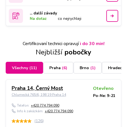
... další závady
Na dotaz
co nejrychleji
Certifikovaní technici opravují
i do 30 min!
Nejbližší
pobočky
Všechny
(
11
)
Praha
(
6
)
Brno
(
1
)
Hradec K
Praha 14, Černý Most
Otevřeno
Chlumecká 765/6, 198 19 Praha 14
Po-Ne: 9-21
Telefon:
+420 774 794 090
Info k zakázkám:
+420 774 794 090
(
126
)