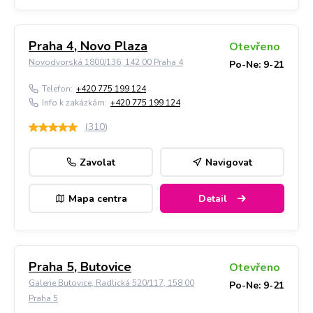
Praha 4, Novo Plaza
Otevřeno
Novodvorská 1800/136, 142 00 Praha 4
Po-Ne: 9-21
Telefon:
+420 775 199 124
Info k zakázkám:
+420 775 199 124
(
310
)
Zavolat
Navigovat
Mapa centra
Detail
Praha 5, Butovice
Otevřeno
Galerie Butovice, Radlická 520/117, 158 00
Po-Ne: 9-21
Praha 5