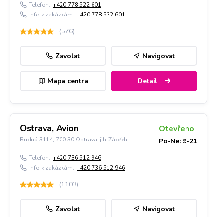
Telefon:
+420 778 522 601
Info k zakázkám:
+420 778 522 601
(
576
)
Zavolat
Navigovat
Mapa centra
Detail
Ostrava, Avion
Otevřeno
Rudná 3114, 700 30 Ostrava-jih-Zábřeh
Po-Ne: 9-21
Telefon:
+420 736 512 946
Info k zakázkám:
+420 736 512 946
(
1103
)
Zavolat
Navigovat