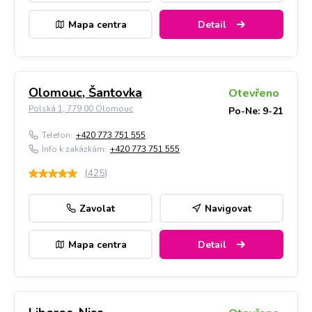
Mapa centra
Detail
Olomouc, Šantovka
Otevřeno
Polská 1, 779 00 Olomouc
Po-Ne: 9-21
Telefon:
+420 773 751 555
Info k zakázkám:
+420 773 751 555
(
425
)
Zavolat
Navigovat
Mapa centra
Detail