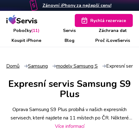
Zánovní iPhony za nejlepší cenu!
Rychlá rezervace
Pobočky
(11)
Servis
Záchrana dat
Koupit iPhone
Blog
Proč iLoveServis
Domů
Samsung
modely Samsung S
Expresní servi
Expresní servis Samsung S9
Plus
Oprava Samsung S9 Plus probíhá v našich expresních
servisech, které najdete na 11 místech po ČR. Některé
úkony stihneme už do 30 minut, náročnější však zaberou i
Více informací
pár hodin. Abyste měli jistotu včasného servisu, rezervujte