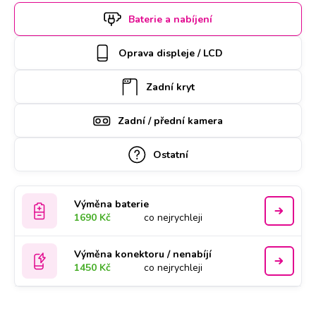
si termín a hodinu online. Samsung S9 Plus k opravě si u
Baterie a nabíjení
vás také může vyzvednout náš kurýr, který vám ho poté
zaveze zpět. Kvalitu práce podtrhujeme doživotní zárukou a
Oprava displeje / LCD
za díly ručíme nadstandardně 2 roky.
Zadní kryt
Zadní / přední kamera
Ostatní
Výměna baterie
1690 Kč
co nejrychleji
Výměna konektoru / nenabíjí
1450 Kč
co nejrychleji