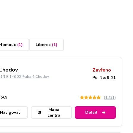
lomouc
(
1
)
Liberec
(
1
)
 Chodov
Zavřeno
21/19, 148 00 Praha 4-Chodov
Po-Ne: 9-21
(
1331
)
 569
Mapa
Navigovat
Detail
centra