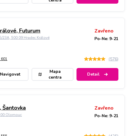
centra
rálové, Futurum
Zavřeno
5/23A, 500 09 Hradec Králové
Po-Ne: 9-21
(
576
)
 601
Mapa
Navigovat
Detail
centra
 Šantovka
Zavřeno
9 00 Olomouc
Po-Ne: 9-21
 555