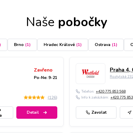
Naše
pobočky
)
Brno
(
1
)
Hradec Králové
(
1
)
Ostrava
(
1
)
O
Praha 4,
Zavřeno
Roztylská 23
Po-Ne: 9-21
Telefon:
+420 775 853 568
(
126
)
Info k zakázkám:
+420 775 853
a
Detail
Zavolat
a