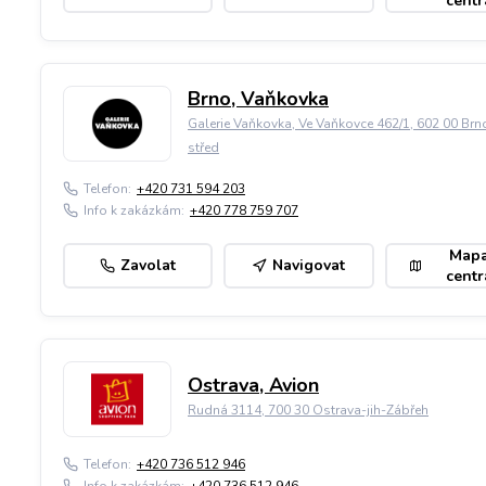
centr
Brno, Vaňkovka
Galerie Vaňkovka, Ve Vaňkovce 462/1, 602 00 Brn
střed
Telefon:
+420 731 594 203
Info k zakázkám:
+420 778 759 707
Map
Zavolat
Navigovat
centr
Ostrava, Avion
Rudná 3114, 700 30 Ostrava-jih-Zábřeh
Telefon:
+420 736 512 946
Info k zakázkám:
+420 736 512 946