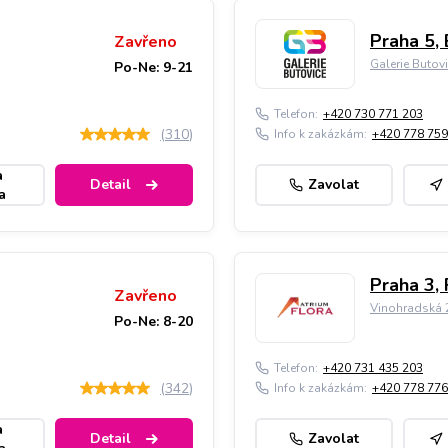
Praha 5, 
Zavřeno
Galerie Butov
Po-Ne: 9-21
Telefon:
+420 730 771 203
(
310
)
Info k zakázkám:
+420 778 759
a
Detail
Zavolat
a
Praha 3, 
Zavřeno
Vinohradská 2
Po-Ne: 8-20
Telefon:
+420 731 435 203
(
342
)
Info k zakázkám:
+420 778 776
a
Detail
Zavolat