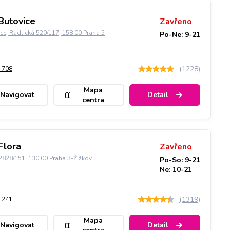
Butovice
Zavřeno
ice, Radlická 520/117, 158 00 Praha 5
Po-Ne: 9-21
(
1228
)
 708
Mapa
Navigovat
Detail
centra
Flora
Zavřeno
828/151, 130 00 Praha 3-Žižkov
Po-So: 9-21
Ne: 10-21
(
1319
)
 241
Mapa
Navigovat
Detail