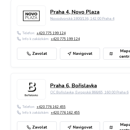
Praha 4, Novo Plaza
Novodvorská 1800/136, 142 00 Praha 4
Telefon:
+420 775 199 124
Info k zakázkám:
+420 775 199 124
Map
Zavolat
Navigovat
centr
Praha 6, Bořislavka
OC Bořislavka, Evropská 866/65, 160 00 Praha 6
Telefon:
+420 776 162 455
Info k zakázkám:
+420 776 162 455
Map
Zavolat
Navigovat