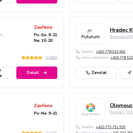
a
Zavřeno
Hradec K
o-
Po-So: 9-21
Brněnská 182
Ne: 10-20
Telefon:
+420 778 522 601
(
1666
)
Info k zakázkám:
+420 778 522
a
Detail
Zavolat
a
Olomouc,
Zavřeno
Polská 1, 77
Po-Ne: 9-21
Telefon:
+420 773 751 555
Info k zakázkám:
+420 773 751