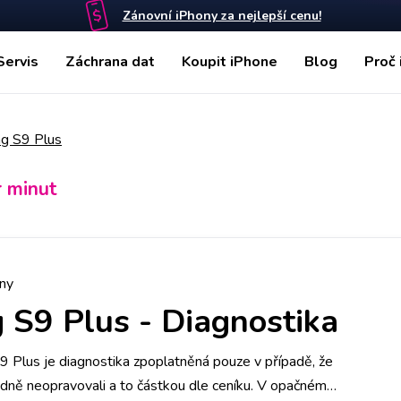
Zánovní iPhony za nejlepší cenu!
Servis
Záchrana dat
Koupit iPhone
Blog
Proč 
g S9 Plus
r minut
ny
 S9 Plus
-
Diagnostika
Plus je diagnostika zpoplatněná pouze v případě, že
edně neopravovali a to částkou dle ceníku. V opačném