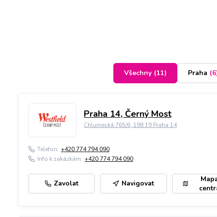
Všechny
(
11
)
Praha
(
6
Praha 14, Černý Most
Chlumecká 765/6, 198 19 Praha 14
Telefon:
+420 774 794 090
Info k zakázkám:
+420 774 794 090
Map
Zavolat
Navigovat
centr