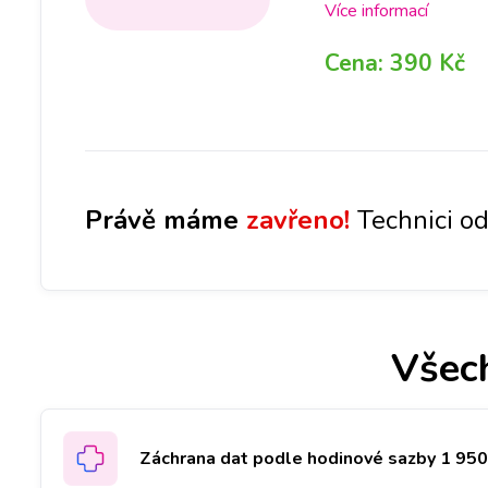
případě je, v rámci o
Více informací
nás na pobočce, abyc
Cena:
390 Kč
Následně, po jejím p
dalšího postupu opra
Při diagnostice zále
cca na 1-3 dny.
Právě máme
zavřeno!
Technici od
Všec
Záchrana dat podle hodinové sazby 1 950 