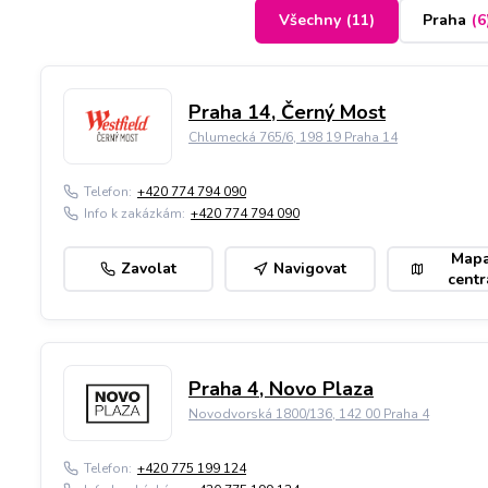
Všechny
(
11
)
Praha
(
6
Praha 14, Černý Most
Chlumecká 765/6, 198 19 Praha 14
Telefon:
+420 774 794 090
Info k zakázkám:
+420 774 794 090
Map
Zavolat
Navigovat
centr
Praha 4, Novo Plaza
Novodvorská 1800/136, 142 00 Praha 4
Telefon:
+420 775 199 124