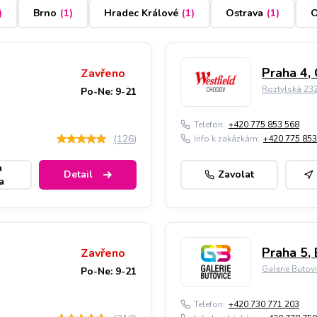
)
Brno
(
1
)
Hradec Králové
(
1
)
Ostrava
(
1
)
O
Praha 4,
Zavřeno
Roztylská 23
Po-Ne: 9-21
Telefon:
+420 775 853 568
(
126
)
Info k zakázkám:
+420 775 853
a
Detail
Zavolat
a
Praha 5, 
Zavřeno
Galerie Butov
Po-Ne: 9-21
Telefon:
+420 730 771 203