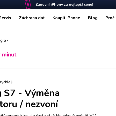
Zánovní iPhony za nejlepší cenu!
Servis
Záchrana dat
Koupit iPhone
Blog
Proč 
g S7
r minut
rychleji
 S7
-
Výměna
toru / nezvoní
tý reproduktor, ale často stačí hloubkově vyčistit Váš