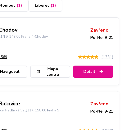
lomouc
(
1
)
Liberec
(
1
)
 Chodov
Zavřeno
21/19, 148 00 Praha 4-Chodov
Po-Ne: 9-21
(
1331
)
 569
Mapa
Navigovat
Detail
centra
Butovice
Zavřeno
ice, Radlická 520/117, 158 00 Praha 5
Po-Ne: 9-21