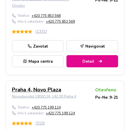
Po-Ne: 9-21
Chodov
Telefon:
+420 775 853 568
Info k zakázkám:
+420 775 853 569
(
1331
)
Zavolat
Navigovat
Mapa centra
Detail
Praha 4, Novo Plaza
Otevřeno
Novodvorská 1800/136, 142 00 Praha 4
Po-Ne: 9-21
Telefon:
+420 775 199 124
Info k zakázkám:
+420 775 199 124
(
310
)