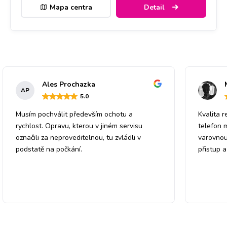
Mapa centra
Detail
Ales Prochazka
AP
5
.0
Musím pochválit především ochotu a
Kvalita r
rychlost. Opravu, kterou v jiném servisu
telefon 
označili za neproveditelnou, tu zvládli v
varovnou
podstatě na počkání.
přistup 