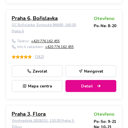
Praha 6, Bořislavka
Otevřeno
OC Bořislavka, Evropská 866/65, 160 00
Po-Ne: 8-20
Praha 6
Telefon:
+420 776 162 455
Info k zakázkám:
+420 776 162 455
(
342
)
Zavolat
Navigovat
Mapa centra
Detail
Praha 3, Flora
Otevřeno
Vinohradská 2828/151, 130 00 Praha 3-
Po-So: 9-21
Ne: 10-21
Žižkov