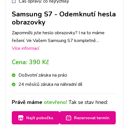
Čas opravy:
co nejrychleji
Samsung S7
-
Odemknutí hesla
obrazovky
Zapomněli jste heslo obrazovky? I na to máme
řešení. Ve Vašem Samsung S7 kompletně
přehrajeme software a telefon bude jako nový!
Více informací
Rozhodně ovšem doporučujeme zálohu dat v
Cena:
390 Kč
telefonu. Vzhledem k tomu, že heslo obrazovky
slouží jako ochrana všech dat, se při přehrání SW
Doživotní záruka na práci
data automaticky smažou.
24 měsíců záruka na náhradní díl
Právě máme
otevřeno!
Tak se stav hned:
Najít pobočku
Rezervovat termín