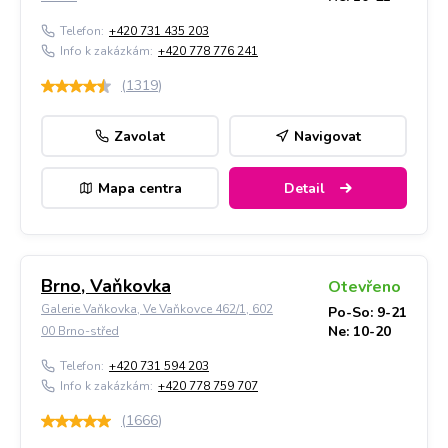
Telefon:
+420 731 435 203
Info k zakázkám:
+420 778 776 241
(
1319
)
Zavolat
Navigovat
Mapa centra
Detail
Brno, Vaňkovka
Otevřeno
Galerie Vaňkovka, Ve Vaňkovce 462/1, 602
Po-So: 9-21
Ne: 10-20
00 Brno-střed
Telefon:
+420 731 594 203
Info k zakázkám:
+420 778 759 707
(
1666
)