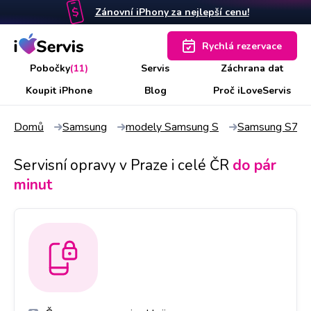
Zánovní iPhony za nejlepší cenu!
Rychlá rezervace
Pobočky
(11)
Servis
Záchrana dat
Koupit iPhone
Blog
Proč iLoveServis
Domů
Samsung
modely Samsung S
Samsung S7
Servisní opravy v Praze i celé ČR
do pár
minut