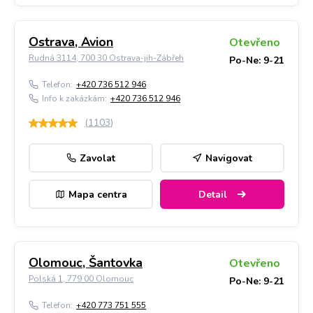
Ostrava, Avion
Otevřeno
Rudná 3114, 700 30 Ostrava-jih-Zábřeh
Po-Ne: 9-21
Telefon:
+420 736 512 946
Info k zakázkám:
+420 736 512 946
(
1103
)
Zavolat
Navigovat
Mapa centra
Detail
Olomouc, Šantovka
Otevřeno
Polská 1, 779 00 Olomouc
Po-Ne: 9-21
Telefon:
+420 773 751 555