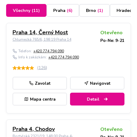
Všechny
(
11
)
Praha
(
6
)
Brno
(
1
)
Hradec K
Praha 14, Černý Most
Otevřeno
Chlumecká 765/6, 198 19 Praha 14
Po-Ne: 9-21
Telefon:
+420 774 794 090
Info k zakázkám:
+420 774 794 090
(
126
)
Zavolat
Navigovat
Mapa centra
Detail
Praha 4, Chodov
Otevřeno
Roztylská 2321/19, 148 00 Praha 4-