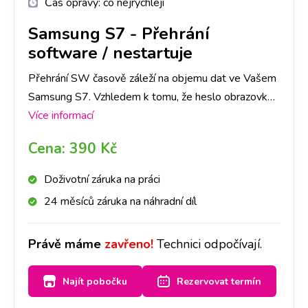
Čas opravy:
co nejrychleji
Samsung S7
-
Přehrání
software / nestartuje
Přehrání SW časově záleží na objemu dat ve Vašem
Samsung S7. Vzhledem k tomu, že heslo obrazovky
slouží jako ochrana dat ve Vašem telefonu, je nutné
Více informací
počítat se ztrátou všech dat. Doporučujeme tedy
Cena:
390 Kč
jejich zálohu.
Doživotní záruka na práci
24 měsíců záruka na náhradní díl
Právě máme
zavřeno!
Technici odpočívají.
Najít pobočku
Rezervovat termín