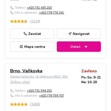
Telefon:
+420 731 435 203
Info k zakázkám:
+420 778 776 241
(
1319
)
Zavolat
Navigovat
Mapa centra
Detail
Brno, Vaňkovka
Zavřeno
Galerie Vaňkovka, Ve Vaňkovce 462/1, 602
Po-So: 9-21
Ne: 10-20
00 Brno-střed
Telefon:
+420 731 594 203
Info k zakázkám:
+420 778 759 707
(
1666
)