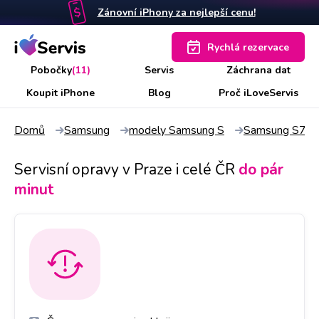
Zánovní iPhony za nejlepší cenu!
Rychlá rezervace
Pobočky
(11)
Servis
Záchrana dat
Koupit iPhone
Blog
Proč iLoveServis
Domů
Samsung
modely Samsung S
Samsung S7
Servisní opravy v Praze i celé ČR
do pár
minut