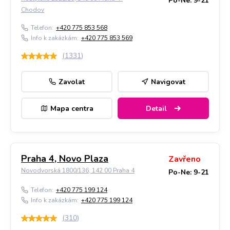
Po-Ne: 9-21
Chodov
Telefon:
+420 775 853 568
Info k zakázkám:
+420 775 853 569
(
1331
)
Zavolat
Navigovat
Mapa centra
Detail
Praha 4, Novo Plaza
Zavřeno
Novodvorská 1800/136, 142 00 Praha 4
Po-Ne: 9-21
Telefon:
+420 775 199 124
Info k zakázkám:
+420 775 199 124
(
310
)