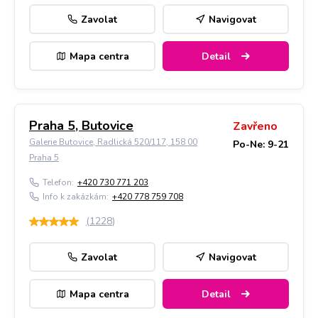
Zavolat
Navigovat
Mapa centra
Detail
Praha 5, Butovice
Zavřeno
Galerie Butovice, Radlická 520/117, 158 00
Po-Ne: 9-21
Praha 5
Telefon:
+420 730 771 203
Info k zakázkám:
+420 778 759 708
(
1228
)
Zavolat
Navigovat
Mapa centra
Detail