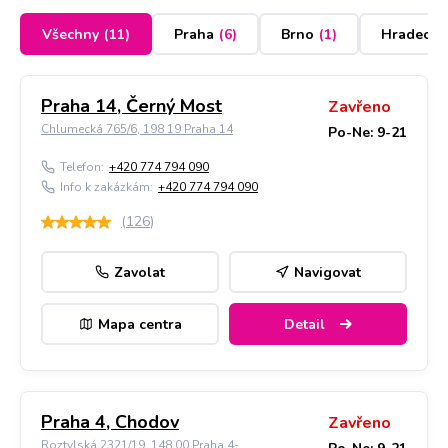
Všechny
(
11
)
Praha
(
6
)
Brno
(
1
)
Hradec K
Praha 14, Černý Most
Zavřeno
Chlumecká 765/6, 198 19 Praha 14
Po-Ne: 9-21
Telefon:
+420 774 794 090
Info k zakázkám:
+420 774 794 090
(
126
)
Zavolat
Navigovat
Mapa centra
Detail
Praha 4, Chodov
Zavřeno
Roztylská 2321/19, 148 00 Praha 4-