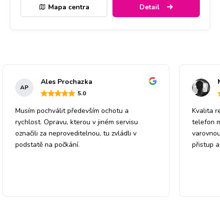
Mapa centra
Detail
Ales Prochazka
AP
5
.0
Musím pochválit především ochotu a
Kvalita r
rychlost. Opravu, kterou v jiném servisu
telefon 
označili za neproveditelnou, tu zvládli v
varovnou
podstatě na počkání.
přistup 