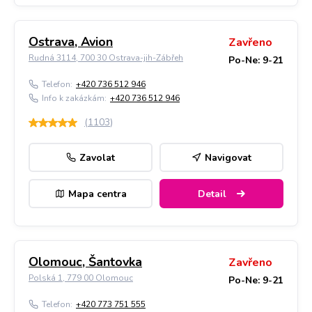
Ostrava, Avion
Zavřeno
Rudná 3114, 700 30 Ostrava-jih-Zábřeh
Po-Ne: 9-21
Telefon:
+420 736 512 946
Info k zakázkám:
+420 736 512 946
(
1103
)
Zavolat
Navigovat
Mapa centra
Detail
Olomouc, Šantovka
Zavřeno
Polská 1, 779 00 Olomouc
Po-Ne: 9-21
Telefon:
+420 773 751 555