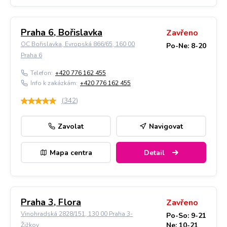
Praha 6, Bořislavka
Zavřeno
OC Bořislavka, Evropská 866/65, 160 00
Po-Ne: 8-20
Praha 6
Telefon:
+420 776 162 455
Info k zakázkám:
+420 776 162 455
(
342
)
Zavolat
Navigovat
Mapa centra
Detail
Praha 3, Flora
Zavřeno
Vinohradská 2828/151, 130 00 Praha 3-
Po-So: 9-21
Ne: 10-21
Žižkov