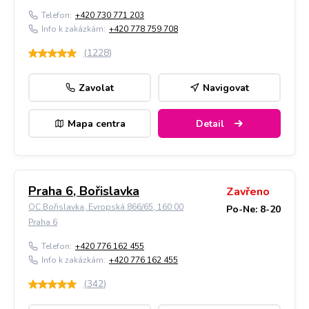
Telefon:
+420 730 771 203
Info k zakázkám:
+420 778 759 708
(
1228
)
Zavolat
Navigovat
Mapa centra
Detail
Praha 6, Bořislavka
Zavřeno
OC Bořislavka, Evropská 866/65, 160 00
Po-Ne: 8-20
Praha 6
Telefon:
+420 776 162 455
Info k zakázkám:
+420 776 162 455
(
342
)