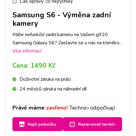
Čas opravy:
co nejrychleji
Samsung S6
-
Výměna zadní
kamery
Máte nefunkční zadní kameru na Vašem g920
Samsung Galaxy S6? Zastavte se u nás na kterékoli
pobočce a za chvíli bude kamera jako nová.
Více informací
Doporučujeme udělat si rezervaci na vybrané
Cena:
1490 Kč
pobočce a vyměníme ji do hodiny.
Doživotní záruka na práci
24 měsíců záruka na náhradní díl
Právě máme
zavřeno!
Technici odpočívají.
Najít pobočku
Rezervovat termín