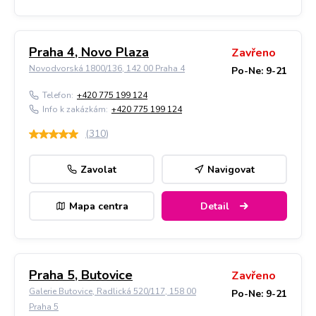
Praha 4, Novo Plaza
Zavřeno
Novodvorská 1800/136, 142 00 Praha 4
Po-Ne: 9-21
Telefon:
+420 775 199 124
Info k zakázkám:
+420 775 199 124
(
310
)
Zavolat
Navigovat
Mapa centra
Detail
Praha 5, Butovice
Zavřeno
Galerie Butovice, Radlická 520/117, 158 00
Po-Ne: 9-21
Praha 5