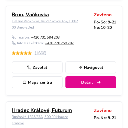
Brno, Vaňkovka
Zavřeno
Galerie Vaňkovka, Ve Vaňkovce 462/1, 602
Po-So: 9-21
Ne: 10-20
00 Brno-střed
Telefon:
+420 731 594 203
Info k zakázkám:
+420 778 759 707
(
1666
)
Zavolat
Navigovat
Mapa centra
Detail
Hradec Králové, Futurum
Zavřeno
Brněnská 1825/23A, 500 09 Hradec
Po-Ne: 9-21
Králové