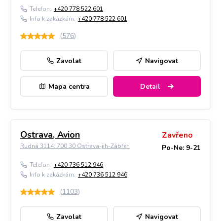
Telefon:
+420 778 522 601
Info k zakázkám:
+420 778 522 601
(
576
)
Zavolat
Navigovat
Mapa centra
Detail
Ostrava, Avion
Zavřeno
Rudná 3114, 700 30 Ostrava-jih-Zábřeh
Po-Ne: 9-21
Telefon:
+420 736 512 946
Info k zakázkám:
+420 736 512 946
(
1103
)
Zavolat
Navigovat