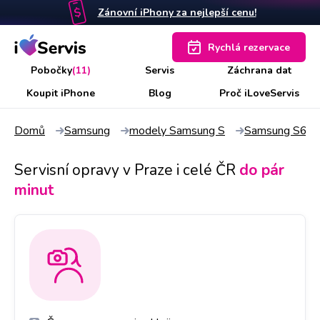
Zánovní iPhony za nejlepší cenu!
Rychlá rezervace
Pobočky
(11)
Servis
Záchrana dat
Koupit iPhone
Blog
Proč iLoveServis
Domů
Samsung
modely Samsung S
Samsung S6
Servisní opravy v Praze i celé ČR
do pár
minut