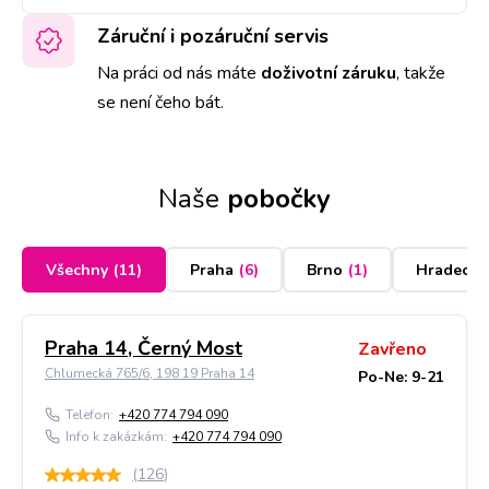
Záruční i pozáruční servis
Na práci od nás máte
doživotní záruku
,
takže
se není čeho bát.
Naše
pobočky
Všechny
(
11
)
Praha
(
6
)
Brno
(
1
)
Hradec K
Praha 14, Černý Most
Zavřeno
Chlumecká 765/6, 198 19 Praha 14
Po-Ne: 9-21
Telefon:
+420 774 794 090
Info k zakázkám:
+420 774 794 090
(
126
)