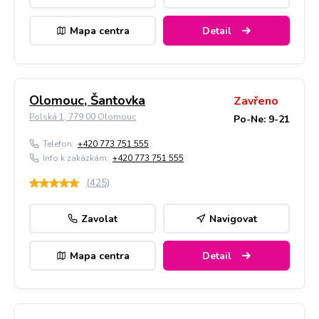
Mapa centra
Detail
Olomouc, Šantovka
Zavřeno
Polská 1, 779 00 Olomouc
Po-Ne: 9-21
Telefon:
+420 773 751 555
Info k zakázkám:
+420 773 751 555
(
425
)
Zavolat
Navigovat
Mapa centra
Detail