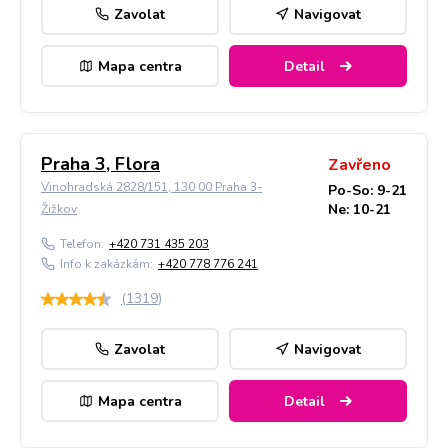
Zavolat
Navigovat
Mapa centra
Detail
Praha 3, Flora
Zavřeno
Vinohradská 2828/151, 130 00 Praha 3-
Po-So: 9-21
Ne: 10-21
Žižkov
Telefon:
+420 731 435 203
Info k zakázkám:
+420 778 776 241
(
1319
)
Zavolat
Navigovat
Mapa centra
Detail