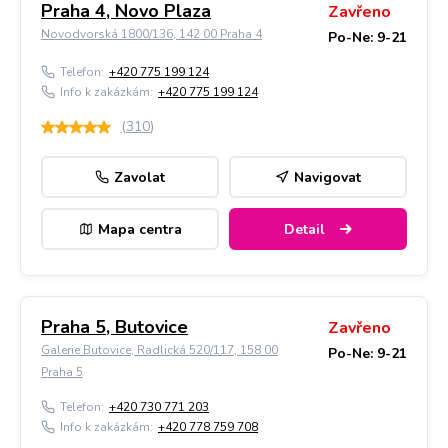
Praha 4, Novo Plaza
Zavřeno
Novodvorská 1800/136, 142 00 Praha 4
Po-Ne: 9-21
Telefon:
+420 775 199 124
Info k zakázkám:
+420 775 199 124
(
310
)
Zavolat
Navigovat
Mapa centra
Detail
Praha 5, Butovice
Zavřeno
Galerie Butovice, Radlická 520/117, 158 00
Po-Ne: 9-21
Praha 5
Telefon:
+420 730 771 203
Info k zakázkám:
+420 778 759 708