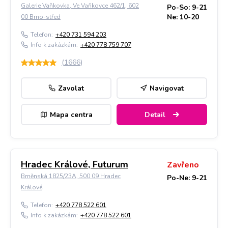
Galerie Vaňkovka, Ve Vaňkovce 462/1, 602
Po-So: 9-21
Ne: 10-20
00 Brno-střed
Telefon:
+420 731 594 203
Info k zakázkám:
+420 778 759 707
(
1666
)
Zavolat
Navigovat
Mapa centra
Detail
Hradec Králové, Futurum
Zavřeno
Brněnská 1825/23A, 500 09 Hradec
Po-Ne: 9-21
Králové
Telefon:
+420 778 522 601
Info k zakázkám:
+420 778 522 601