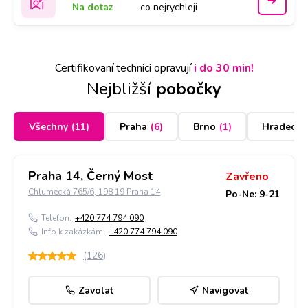
Na dotaz
co nejrychleji
Certifikovaní technici opravují
i do 30 min!
Nejbližší
pobočky
Všechny
(
11
)
Praha
(
6
)
Brno
(
1
)
Hradec K
Praha 14, Černý Most
Zavřeno
Chlumecká 765/6, 198 19 Praha 14
Po-Ne: 9-21
Telefon:
+420 774 794 090
Info k zakázkám:
+420 774 794 090
(
126
)
Zavolat
Navigovat