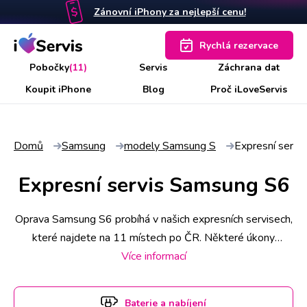
Zánovní iPhony za nejlepší cenu!
Rychlá rezervace
Pobočky
(11)
Servis
Záchrana dat
Koupit iPhone
Blog
Proč iLoveServis
Domů
Samsung
modely Samsung S
Expresní serv
Expresní servis Samsung S6
Oprava Samsung S6 probíhá v našich expresních servisech,
které najdete na 11 místech po ČR. Některé úkony
stihneme už do 30 minut, náročnější však zaberou i pár
Více informací
hodin. Abyste měli jistotu včasného servisu, rezervujte si
termín a hodinu online. Samsung S6 k opravě si u vás také
Baterie a nabíjení