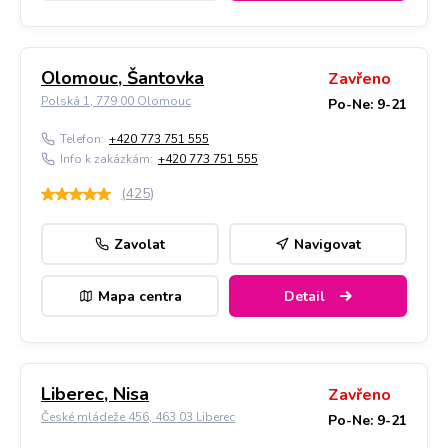
Olomouc, Šantovka
Zavřeno
Polská 1, 779 00 Olomouc
Po-Ne: 9-21
Telefon:
+420 773 751 555
Info k zakázkám:
+420 773 751 555
(
425
)
Zavolat
Navigovat
Mapa centra
Detail
Liberec, Nisa
Zavřeno
České mládeže 456, 463 03 Liberec
Po-Ne: 9-21