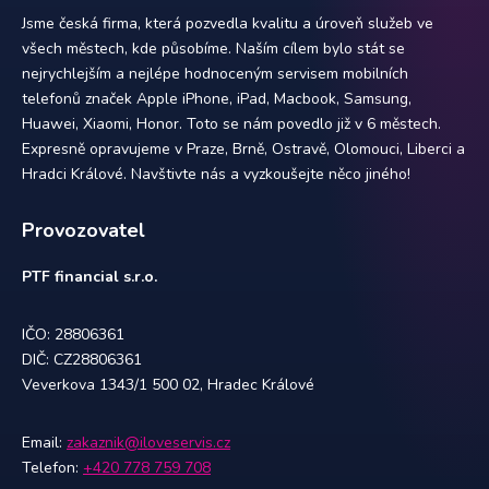
Jsme česká firma, která pozvedla kvalitu a úroveň služeb ve
všech městech, kde působíme. Naším cílem bylo stát se
nejrychlejším a nejlépe hodnoceným servisem mobilních
telefonů značek Apple iPhone, iPad, Macbook, Samsung,
Huawei, Xiaomi, Honor. Toto se nám povedlo již v 6 městech.
Expresně opravujeme v Praze, Brně, Ostravě, Olomouci, Liberci a
Hradci Králové. Navštivte nás a vyzkoušejte něco jiného!
Provozovatel
PTF financial s.r.o.
IČO: 28806361
DIČ: CZ28806361
Veverkova 1343/1 500 02, Hradec Králové
Email:
zakaznik@iloveservis.cz
Telefon:
+420 778 759 708