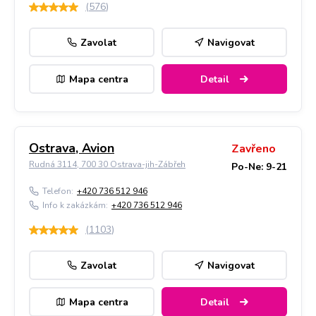
(
576
)
Zavolat
Navigovat
Mapa centra
Detail
Ostrava, Avion
Zavřeno
Rudná 3114, 700 30 Ostrava-jih-Zábřeh
Po-Ne: 9-21
Telefon:
+420 736 512 946
Info k zakázkám:
+420 736 512 946
(
1103
)
Zavolat
Navigovat
Mapa centra
Detail