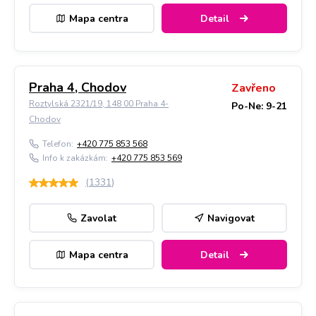
Mapa centra
Detail
Praha 4, Chodov
Zavřeno
Roztylská 2321/19, 148 00 Praha 4-
Po-Ne: 9-21
Chodov
Telefon:
+420 775 853 568
Info k zakázkám:
+420 775 853 569
(
1331
)
Zavolat
Navigovat
Mapa centra
Detail