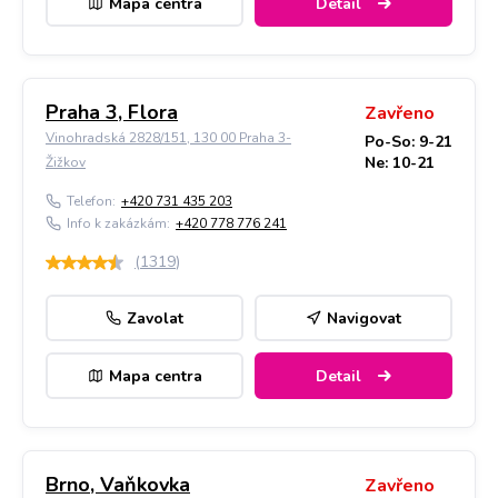
Mapa centra
Detail
Praha 3, Flora
Zavřeno
Vinohradská 2828/151, 130 00 Praha 3-
Po-So: 9-21
Ne: 10-21
Žižkov
Telefon:
+420 731 435 203
Info k zakázkám:
+420 778 776 241
(
1319
)
Zavolat
Navigovat
Mapa centra
Detail
Brno, Vaňkovka
Zavřeno