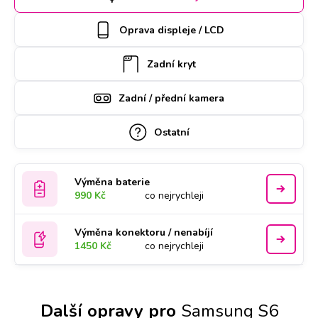
může vyzvednout náš kurýr, který vám ho poté zaveze
zpět. Kvalitu práce podtrhujeme doživotní zárukou a za díly
Oprava displeje / LCD
ručíme nadstandardně 2 roky.
Zadní kryt
Zadní / přední kamera
Ostatní
Výměna baterie
990 Kč
co nejrychleji
Výměna konektoru / nenabíjí
1450 Kč
co nejrychleji
Další opravy pro
Samsung S6