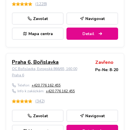
(
1228
)
Zavolat
Navigovat
Mapa centra
Detail
Praha 6, Bořislavka
Zavřeno
OC Bořislavka, Evropská 866/65, 160 00
Po-Ne: 8-20
Praha 6
Telefon:
+420 776 162 455
Info k zakázkám:
+420 776 162 455
(
342
)
Zavolat
Navigovat