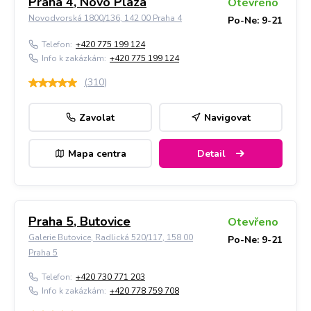
Praha 4, Novo Plaza
Otevřeno
Novodvorská 1800/136, 142 00 Praha 4
Po-Ne: 9-21
Telefon:
+420 775 199 124
Info k zakázkám:
+420 775 199 124
(
310
)
Zavolat
Navigovat
Mapa centra
Detail
Praha 5, Butovice
Otevřeno
Galerie Butovice, Radlická 520/117, 158 00
Po-Ne: 9-21
Praha 5
Telefon:
+420 730 771 203
Info k zakázkám:
+420 778 759 708