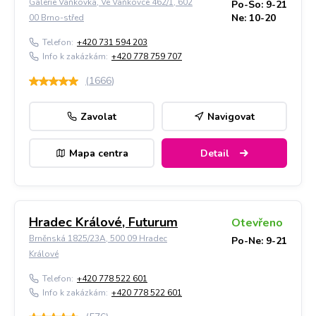
Galerie Vaňkovka, Ve Vaňkovce 462/1, 602
Po-So: 9-21
Ne: 10-20
00 Brno-střed
Telefon:
+420 731 594 203
Info k zakázkám:
+420 778 759 707
(
1666
)
Zavolat
Navigovat
Mapa centra
Detail
Hradec Králové, Futurum
Otevřeno
Brněnská 1825/23A, 500 09 Hradec
Po-Ne: 9-21
Králové
Telefon:
+420 778 522 601
Info k zakázkám:
+420 778 522 601