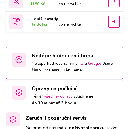
1190 Kč
co nejrychleji
... další závady
Na dotaz
co nejrychleji
Nejlépe hodnocená firma
Nejlépe hodnocená firma
FB
a
Google
.
Jsme
číslo 1 v Česku. Děkujeme.
Opravy na počkání
Téměř
všechny opravy
zvládneme
do 30 minut až 3 hodin.
.
Záruční i pozáruční servis
Na práci od nás máte
doživotní záruku
,
takže