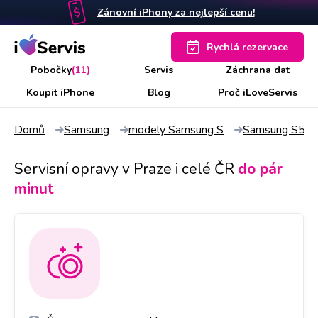
Zánovní iPhony za nejlepší cenu!
Rychlá rezervace
Pobočky
(11)
Servis
Záchrana dat
Koupit iPhone
Blog
Proč iLoveServis
Domů
Samsung
modely Samsung S
Samsung S5
Servisní opravy v Praze i celé ČR
do pár
minut