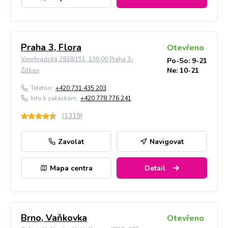
Praha 3, Flora
Otevřeno
Vinohradská 2828/151, 130 00 Praha 3-
Po-So: 9-21
Ne: 10-21
Žižkov
Telefon:
+420 731 435 203
Info k zakázkám:
+420 778 776 241
(
1319
)
Zavolat
Navigovat
Mapa centra
Detail
Brno, Vaňkovka
Otevřeno