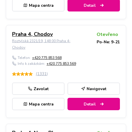
Mapa centra
Detail
Praha 4, Chodov
Otevřeno
Roztylská 2321/19, 148 00 Praha 4-
Po-Ne: 9-21
Chodov
Telefon:
+420 775 853 568
Info k zakázkám:
+420 775 853 569
(
1331
)
Zavolat
Navigovat
Mapa centra
Detail