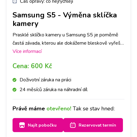
Čas opravy:
co nejrychleji
Samsung S5
-
Výměna sklíčka
kamery
Prasklé sklíčko kamery u Samsung S5 je poměrně
častá závada, kterou ale dokážeme bleskově vyřešit!
Do půl hodiny sklíčko vyměníme.
Více informací
Cena:
600 Kč
Doživotní záruka na práci
24 měsíců záruka na náhradní díl
Právě máme
otevřeno!
Tak se stav hned:
Najít pobočku
Rezervovat termín