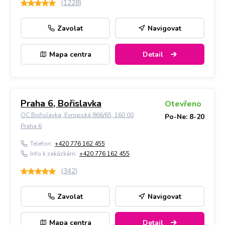
(
1228
)
Zavolat
Navigovat
Mapa centra
Detail
Praha 6, Bořislavka
Otevřeno
OC Bořislavka, Evropská 866/65, 160 00
Po-Ne: 8-20
Praha 6
Telefon:
+420 776 162 455
Info k zakázkám:
+420 776 162 455
(
342
)
Zavolat
Navigovat
Mapa centra
Detail