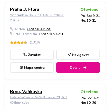
Praha 3, Flora
Otevřeno
Vinohradská 2828/151, 130 00 Praha 3-
Po-So: 9-21
Ne: 10-21
Žižkov
Telefon:
+420 731 435 203
Info k zakázkám:
+420 778 776 241
(
1319
)
Zavolat
Navigovat
Mapa centra
Detail
Brno, Vaňkovka
Otevřeno
Galerie Vaňkovka, Ve Vaňkovce 462/1, 602
Po-So: 9-21
Ne: 10-20
00 Brno-střed