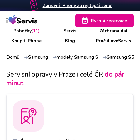
Zánovní iPhony za nejlepší cenu!
Rychlá rezervace
Pobočky
(11)
Servis
Záchrana dat
Koupit iPhone
Blog
Proč iLoveServis
Domů
Samsung
modely Samsung S
Samsung S5
Servisní opravy v Praze i celé ČR
do pár
minut