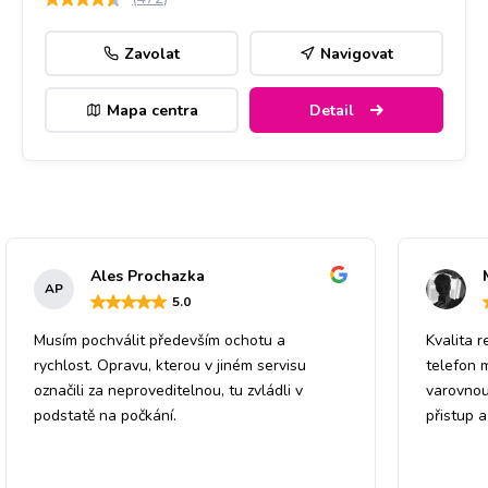
Zavolat
Navigovat
Mapa centra
Detail
Ales Prochazka
AP
5
.0
Musím pochválit především ochotu a
Kvalita r
rychlost. Opravu, kterou v jiném servisu
telefon 
označili za neproveditelnou, tu zvládli v
varovnou
podstatě na počkání.
přistup 