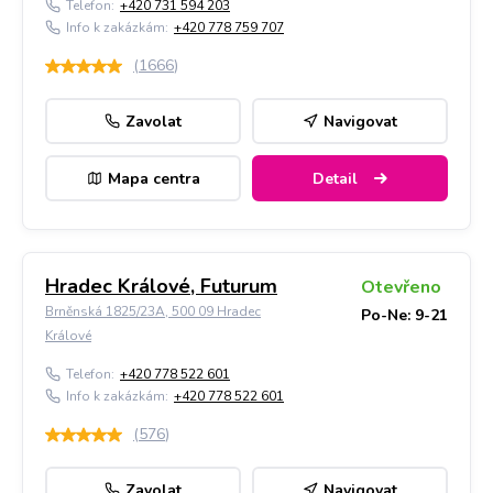
Telefon:
+420 731 594 203
Info k zakázkám:
+420 778 759 707
(
1666
)
Zavolat
Navigovat
Mapa centra
Detail
Hradec Králové, Futurum
Otevřeno
Brněnská 1825/23A, 500 09 Hradec
Po-Ne: 9-21
Králové
Telefon:
+420 778 522 601
Info k zakázkám:
+420 778 522 601
(
576
)
Zavolat
Navigovat