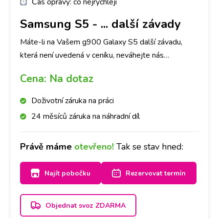
Čas opravy:
co nejrychleji
Samsung S5
-
... další závady
Máte-li na Vašem g900 Galaxy S5 další závadu,
která není uvedená v ceníku, neváhejte nás
kontaktovat.
Cena:
Na dotaz
Doživotní záruka na práci
24 měsíců záruka na náhradní díl
Právě máme
otevřeno!
Tak se stav hned:
Najít pobočku
Rezervovat termín
Objednat svoz ZDARMA