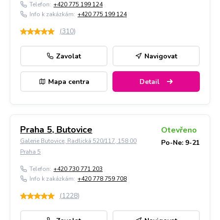
Telefon:
+420 775 199 124
Info k zakázkám:
+420 775 199 124
(
310
)
Zavolat
Navigovat
Mapa centra
Detail
Praha 5, Butovice
Otevřeno
Galerie Butovice, Radlická 520/117, 158 00
Po-Ne: 9-21
Praha 5
Telefon:
+420 730 771 203
Info k zakázkám:
+420 778 759 708
(
1228
)