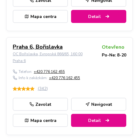
Zavolat
Navigovat
Mapa centra
Detail
Praha 6, Bořislavka
Otevřeno
OC Bořislavka, Evropská 866/65, 160 00
Po-Ne: 8-20
Praha 6
Telefon:
+420 776 162 455
Info k zakázkám:
+420 776 162 455
(
342
)
Zavolat
Navigovat
Mapa centra
Detail