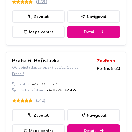
(
1228
)
Zavolat
Navigovat
Mapa centra
Detail
Praha 6, Bořislavka
Zavřeno
OC Bořislavka, Evropská 866/65, 160 00
Po-Ne: 8-20
Praha 6
Telefon:
+420 776 162 455
Info k zakázkám:
+420 776 162 455
(
342
)
Zavolat
Navigovat
Mapa centra
Detail