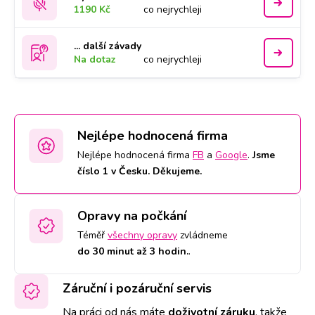
1190 Kč
co nejrychleji
... další závady
Na dotaz
co nejrychleji
Nejlépe hodnocená firma
Nejlépe hodnocená firma
FB
a
Google
.
Jsme
číslo 1 v Česku. Děkujeme.
Opravy na počkání
Téměř
všechny opravy
zvládneme
do 30 minut až 3 hodin.
.
Záruční i pozáruční servis
Na práci od nás máte
doživotní záruku
,
takže