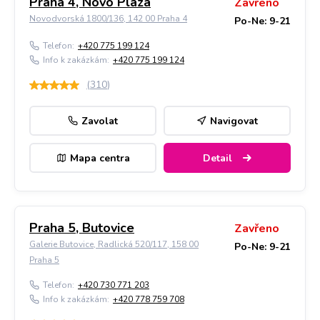
Praha 4, Novo Plaza
Zavřeno
Novodvorská 1800/136, 142 00 Praha 4
Po-Ne: 9-21
Telefon:
+420 775 199 124
Info k zakázkám:
+420 775 199 124
(
310
)
Zavolat
Navigovat
Mapa centra
Detail
Praha 5, Butovice
Zavřeno
Galerie Butovice, Radlická 520/117, 158 00
Po-Ne: 9-21
Praha 5
Telefon:
+420 730 771 203
Info k zakázkám:
+420 778 759 708