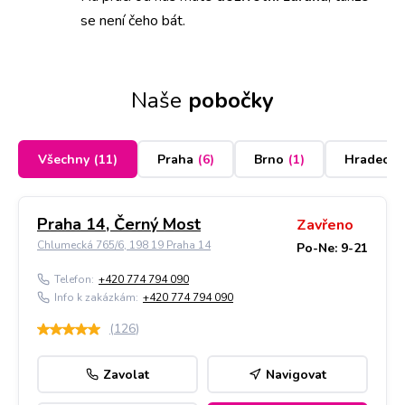
se není čeho bát.
Naše
pobočky
Všechny
(
11
)
Praha
(
6
)
Brno
(
1
)
Hradec K
Praha 14, Černý Most
Zavřeno
Chlumecká 765/6, 198 19 Praha 14
Po-Ne: 9-21
Telefon:
+420 774 794 090
Info k zakázkám:
+420 774 794 090
(
126
)
Zavolat
Navigovat