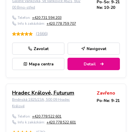
Galerie Vaňkovka, Ve Vaňkovce 462/1, 602
Po-So: 9-21
Ne: 10-20
00 Brno-střed
Telefon:
+420 731 594 203
Info k zakázkám:
+420 778 759 707
(
1666
)
Zavolat
Navigovat
Mapa centra
Detail
Hradec Králové, Futurum
Zavřeno
Brněnská 1825/23A, 500 09 Hradec
Po-Ne: 9-21
Králové
Telefon:
+420 778 522 601
Info k zakázkám:
+420 778 522 601