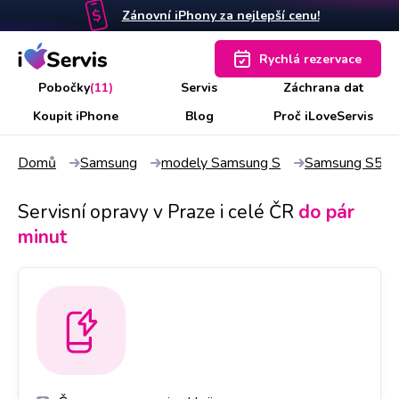
Zánovní iPhony za nejlepší cenu!
Rychlá rezervace
Pobočky
(11)
Servis
Záchrana dat
Koupit iPhone
Blog
Proč iLoveServis
Domů
Samsung
modely Samsung S
Samsung S5
Servisní opravy v Praze i celé ČR
do pár
minut