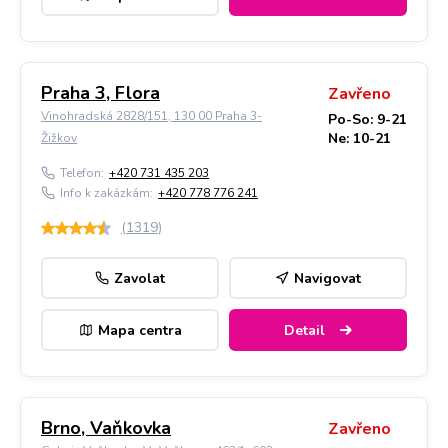
Praha 3, Flora
Zavřeno
Vinohradská 2828/151, 130 00 Praha 3-
Po-So: 9-21
Ne: 10-21
Žižkov
Telefon:
+420 731 435 203
Info k zakázkám:
+420 778 776 241
(
1319
)
Zavolat
Navigovat
Mapa centra
Detail
Brno, Vaňkovka
Zavřeno