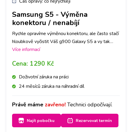
Čas opravy:
co nejrychleji
Samsung S5
-
Výměna
konektoru / nenabíjí
Rychle opravíme výměnou konektoru, ale často stačí
hloubkově vyčistit Váš g900 Galaxy S5 a vy tak
ušetříte čas i peníze. Nejlepší je nyní se zastavit na
Více informací
jakékoliv pobočce a hned se na to mrkneme.
Cena:
1290 Kč
Doživotní záruka na práci
24 měsíců záruka na náhradní díl
Právě máme
zavřeno!
Technici odpočívají.
Najít pobočku
Rezervovat termín