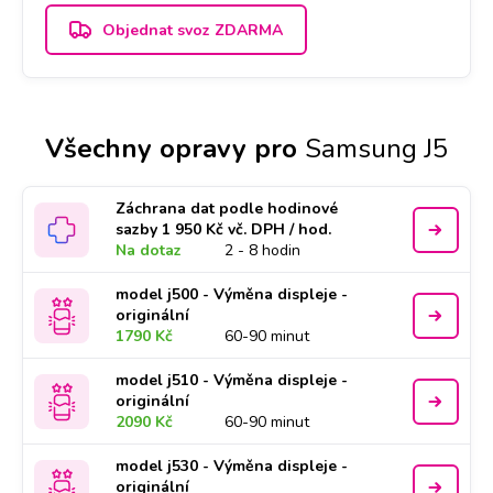
Objednat svoz ZDARMA
Všechny opravy pro
Samsung J5
Záchrana dat podle hodinové
sazby 1 950 Kč vč. DPH / hod.
Na dotaz
2 - 8 hodin
model j500 - Výměna displeje -
originální
1790 Kč
60-90 minut
model j510 - Výměna displeje -
originální
2090 Kč
60-90 minut
model j530 - Výměna displeje -
originální