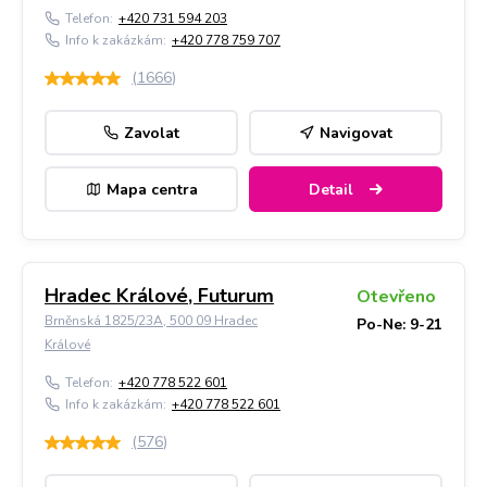
Telefon:
+420 731 594 203
Info k zakázkám:
+420 778 759 707
(
1666
)
Zavolat
Navigovat
Mapa centra
Detail
Hradec Králové, Futurum
Otevřeno
Brněnská 1825/23A, 500 09 Hradec
Po-Ne: 9-21
Králové
Telefon:
+420 778 522 601
Info k zakázkám:
+420 778 522 601
(
576
)