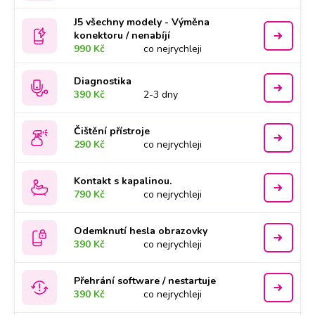
J5 všechny modely - Výměna
konektoru / nenabíjí
990 Kč
co nejrychleji
Diagnostika
390 Kč
2-3 dny
Čištění přístroje
290 Kč
co nejrychleji
Kontakt s kapalinou.
790 Kč
co nejrychleji
Odemknutí hesla obrazovky
390 Kč
co nejrychleji
Přehrání software / nestartuje
390 Kč
co nejrychleji