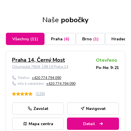
Naše
pobočky
Všechny
(
11
)
Praha
(
6
)
Brno
(
1
)
Hradec K
Praha 14, Černý Most
Otevřeno
Chlumecká 765/6, 198 19 Praha 14
Po-Ne: 9-21
Telefon:
+420 774 794 090
Info k zakázkám:
+420 774 794 090
(
126
)
Zavolat
Navigovat
Mapa centra
Detail