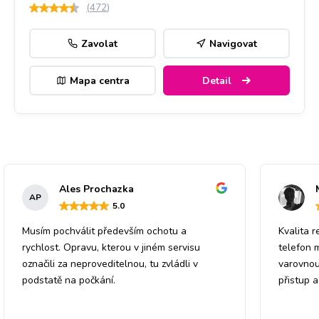
(
472
)
Zavolat
Navigovat
Mapa centra
Detail
Ales Prochazka
AP
5
.0
Musím pochválit především ochotu a
Kvalita r
rychlost. Opravu, kterou v jiném servisu
telefon 
označili za neproveditelnou, tu zvládli v
varovnou
podstatě na počkání.
přistup 