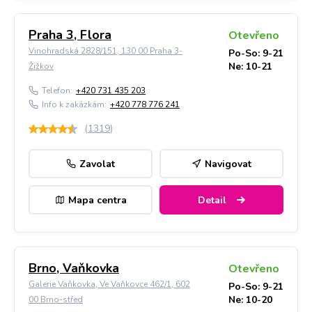
Praha 3, Flora
Otevřeno
Vinohradská 2828/151, 130 00 Praha 3-
Po-So: 9-21
Ne: 10-21
Žižkov
Telefon:
+420 731 435 203
Info k zakázkám:
+420 778 776 241
(
1319
)
Zavolat
Navigovat
Mapa centra
Detail
Brno, Vaňkovka
Otevřeno
Galerie Vaňkovka, Ve Vaňkovce 462/1, 602
Po-So: 9-21
Ne: 10-20
00 Brno-střed