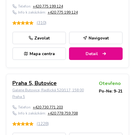
Telefon:
+420 775 199 124
Info k zakázkám:
+420 775 199 124
(
310
)
Zavolat
Navigovat
Mapa centra
Detail
Praha 5, Butovice
Otevřeno
Galerie Butovice, Radlická 520/117, 158 00
Po-Ne: 9-21
Praha 5
Telefon:
+420 730 771 203
Info k zakázkám:
+420 778 759 708
(
1228
)