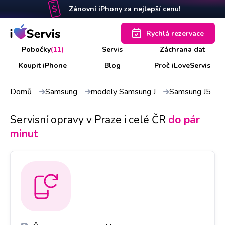
Zánovní iPhony za nejlepší cenu!
Rychlá rezervace
Pobočky
(11)
Servis
Záchrana dat
Koupit iPhone
Blog
Proč iLoveServis
Domů
Samsung
modely Samsung J
Samsung J5
Servisní opravy v Praze i celé ČR
do pár
minut