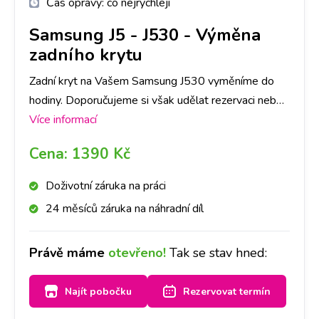
Čas opravy:
co nejrychleji
Samsung J5
-
J530 - Výměna
zadního krytu
Zadní kryt na Vašem Samsung J530 vyměníme do
hodiny. Doporučujeme si však udělat rezervaci nebo
zavolat na vybranou pobočku, ať pro Vás máme
Více informací
připravený díl ve Vámi požadované barvě.
Cena:
1390 Kč
Doživotní záruka na práci
24 měsíců záruka na náhradní díl
Právě máme
otevřeno!
Tak se stav hned:
Najít pobočku
Rezervovat termín