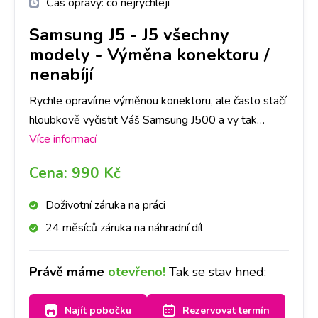
Čas opravy:
co nejrychleji
Samsung J5
-
J5 všechny
modely - Výměna konektoru /
nenabíjí
Rychle opravíme výměnou konektoru, ale často stačí
hloubkově vyčistit Váš Samsung J500 a vy tak
ušetříte čas i peníze. Nejlepší je nyní se zastavit na
Více informací
jakékoliv pobočce a hned se na to mrkneme.
Cena:
990 Kč
Doživotní záruka na práci
24 měsíců záruka na náhradní díl
Právě máme
otevřeno!
Tak se stav hned:
Najít pobočku
Rezervovat termín