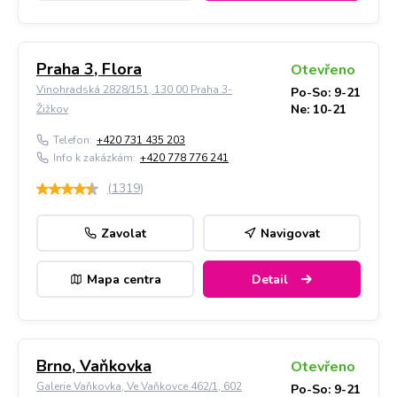
Praha 3, Flora
Otevřeno
Vinohradská 2828/151, 130 00 Praha 3-
Po-So: 9-21
Ne: 10-21
Žižkov
Telefon:
+420 731 435 203
Info k zakázkám:
+420 778 776 241
(
1319
)
Zavolat
Navigovat
Mapa centra
Detail
Brno, Vaňkovka
Otevřeno
Galerie Vaňkovka, Ve Vaňkovce 462/1, 602
Po-So: 9-21