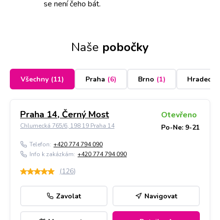
se není čeho bát.
Naše
pobočky
Všechny
(
11
)
Praha
(
6
)
Brno
(
1
)
Hradec K
Praha 14, Černý Most
Otevřeno
Chlumecká 765/6, 198 19 Praha 14
Po-Ne: 9-21
Telefon:
+420 774 794 090
Info k zakázkám:
+420 774 794 090
(
126
)
Zavolat
Navigovat