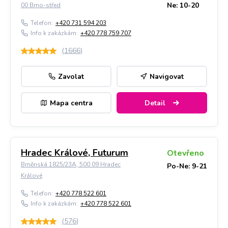
Ne: 10-20
00 Brno-střed
Telefon:
+420 731 594 203
Info k zakázkám:
+420 778 759 707
(
1666
)
Zavolat
Navigovat
Mapa centra
Detail
Hradec Králové, Futurum
Otevřeno
Brněnská 1825/23A, 500 09 Hradec
Po-Ne: 9-21
Králové
Telefon:
+420 778 522 601
Info k zakázkám:
+420 778 522 601
(
576
)