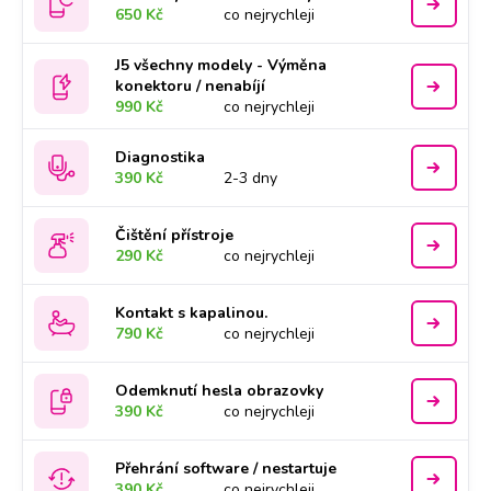
650 Kč
co nejrychleji
J5 všechny modely - Výměna
konektoru / nenabíjí
990 Kč
co nejrychleji
Diagnostika
390 Kč
2-3 dny
Čištění přístroje
290 Kč
co nejrychleji
Kontakt s kapalinou.
790 Kč
co nejrychleji
Odemknutí hesla obrazovky
390 Kč
co nejrychleji
Přehrání software / nestartuje
390 Kč
co nejrychleji