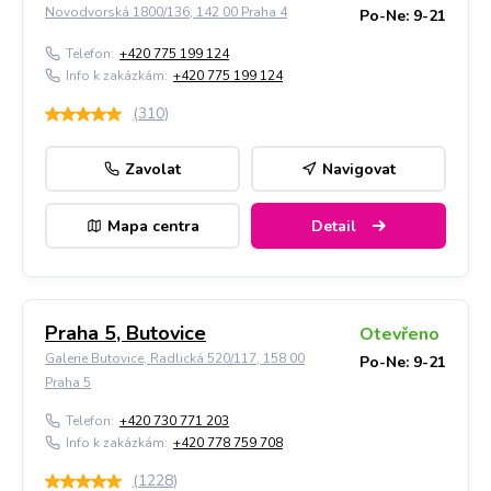
Novodvorská 1800/136, 142 00 Praha 4
Po-Ne: 9-21
Telefon:
+420 775 199 124
Info k zakázkám:
+420 775 199 124
(
310
)
Zavolat
Navigovat
Mapa centra
Detail
Praha 5, Butovice
Otevřeno
Galerie Butovice, Radlická 520/117, 158 00
Po-Ne: 9-21
Praha 5
Telefon:
+420 730 771 203
Info k zakázkám:
+420 778 759 708
(
1228
)