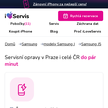
Zánovní iPhony za nejlepší cenu!
Rychlá rezervace
Pobočky
(11)
Servis
Záchrana dat
Koupit iPhone
Blog
Proč iLoveServis
Domů
Samsung
modely Samsung J
Samsung J5
Servisní opravy v Praze i celé ČR
do pár
minut