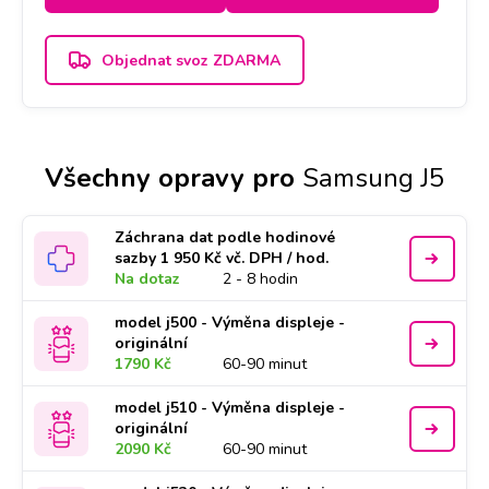
Objednat svoz ZDARMA
Všechny opravy pro
Samsung J5
Záchrana dat podle hodinové
sazby 1 950 Kč vč. DPH / hod.
Na dotaz
2 - 8 hodin
model j500 - Výměna displeje -
originální
1790 Kč
60-90 minut
model j510 - Výměna displeje -
originální
2090 Kč
60-90 minut