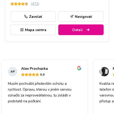
(
472
)
Zavolat
Navigovat
Mapa centra
Detail
Ales Prochazka
AP
5
.0
Musím pochválit především ochotu a
Kvalita r
rychlost. Opravu, kterou v jiném servisu
telefon 
označili za neproveditelnou, tu zvládli v
varovnou
podstatě na počkání.
přistup 