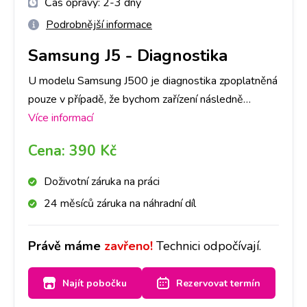
Čas opravy:
2-3 dny
Podrobnější informace
Samsung J5
-
Diagnostika
U modelu Samsung J500 je diagnostika zpoplatněná
pouze v případě, že bychom zařízení následně
neopravovali a to částkou dle ceníku. V opačném
Více informací
případě je, v rámci opravy, ZDARMA. Primárně je
Cena:
390 Kč
nutné provedení diagnostiky u nás na pobočce,
abychom dokázali přesně určit, co danou závadu
Doživotní záruka na práci
způsobuje. Následně, po jejím provedení, se s Vámi
24 měsíců záruka na náhradní díl
spojíme a domluvíme se ohledně dalšího postupu
opravy. Bez Vašeho souhlasu další opravy provádět
Právě máme
zavřeno!
Technici odpočívají.
nebudeme. Při diagnostice záleží také na míře
poškození Vašeho Samsung J500, časově cca na 1-3
Najít pobočku
Rezervovat termín
dny.