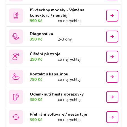
J5 všechny modely - Výměna
konektoru / nenabíjí
990 Kč
co nejrychleji
Diagnostika
390 Kč
2-3 dny
Čištění přístroje
290 Kč
co nejrychleji
Kontakt s kapalinou.
790 Kč
co nejrychleji
Odemknutí hesla obrazovky
390 Kč
co nejrychleji
Přehrání software / nestartuje
390 Kč
co nejrychleji