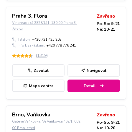
Praha 3, Flora
Zavřeno
Vinohradská 2828/151, 130 00 Praha 3-
Po-So: 9-21
Ne: 10-21
Žižkov
Telefon:
+420 731 435 203
Info k zakázkám:
+420 778 776 241
(
1319
)
Zavolat
Navigovat
Mapa centra
Detail
Brno, Vaňkovka
Zavřeno
Galerie Vaňkovka, Ve Vaňkovce 462/1, 602
Po-So: 9-21
Ne: 10-20
00 Brno-střed