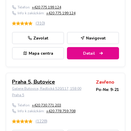
Telefon:
+420 775 199 124
Info k zakázkám:
+420 775 199 124
(
310
)
Zavolat
Navigovat
Mapa centra
Detail
Praha 5, Butovice
Zavřeno
Galerie Butovice, Radlická 520/117, 158 00
Po-Ne: 9-21
Praha 5
Telefon:
+420 730 771 203
Info k zakázkám:
+420 778 759 708
(
1228
)