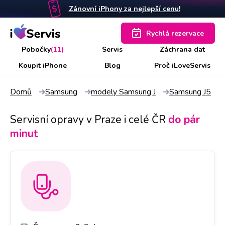
Zánovní iPhony za nejlepší cenu!
Rychlá rezervace
Pobočky
(11)
Servis
Záchrana dat
Koupit iPhone
Blog
Proč iLoveServis
Domů
Samsung
modely Samsung J
Samsung J5
Servisní opravy v Praze i celé ČR
do pár
minut