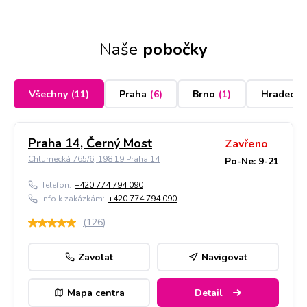
Naše
pobočky
Všechny
(
11
)
Praha
(
6
)
Brno
(
1
)
Hradec K
Praha 14, Černý Most
Zavřeno
Chlumecká 765/6, 198 19 Praha 14
Po-Ne: 9-21
Telefon:
+420 774 794 090
Info k zakázkám:
+420 774 794 090
(
126
)
Zavolat
Navigovat
Mapa centra
Detail