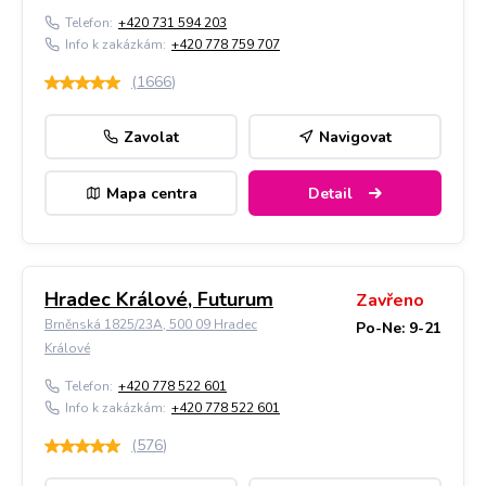
Telefon:
+420 731 594 203
Info k zakázkám:
+420 778 759 707
(
1666
)
Zavolat
Navigovat
Mapa centra
Detail
Hradec Králové, Futurum
Zavřeno
Brněnská 1825/23A, 500 09 Hradec
Po-Ne: 9-21
Králové
Telefon:
+420 778 522 601
Info k zakázkám:
+420 778 522 601
(
576
)