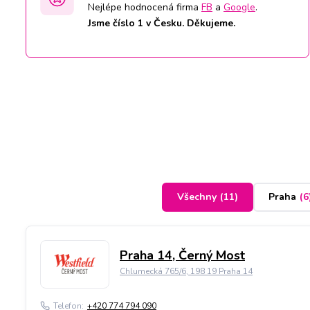
Nejlépe hodnocená firma
FB
a
Google
.
Jsme číslo 1 v Česku. Děkujeme.
Všechny
(
11
)
Praha
(
6
Praha 14, Černý Most
Chlumecká 765/6, 198 19 Praha 14
Telefon:
+420 774 794 090