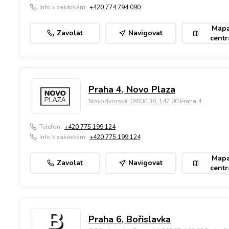
Info k zakázkám:
+420 774 794 090
Map
Zavolat
Navigovat
centr
Praha 4, Novo Plaza
Novodvorská 1800/136, 142 00 Praha 4
Telefon:
+420 775 199 124
Info k zakázkám:
+420 775 199 124
Map
Zavolat
Navigovat
centr
Praha 6, Bořislavka