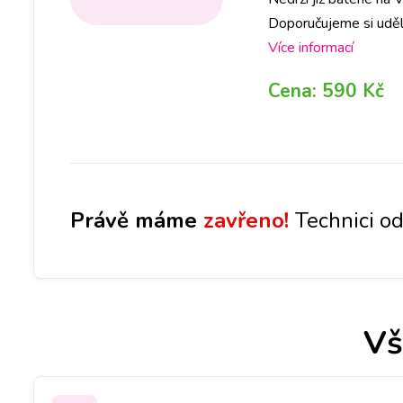
Doporučujeme si uděl
měli připravenou bate
Více informací
Cena:
590 Kč
Právě máme
zavřeno!
Technici od
Vš