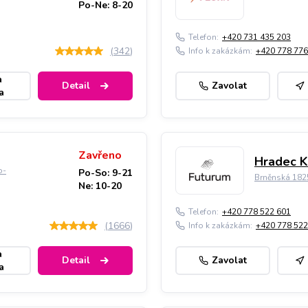
Po-Ne: 8-20
Telefon:
+420 731 435 203
(
342
)
Info k zakázkám:
+420 778 776
a
Detail
Zavolat
a
Zavřeno
Hradec K
o-
Po-So: 9-21
Brněnská 182
Ne: 10-20
Telefon:
+420 778 522 601
(
1666
)
Info k zakázkám:
+420 778 522
a
Detail
Zavolat
a