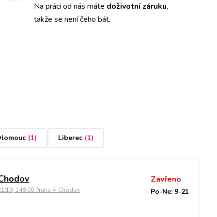
Na práci od nás máte
doživotní záruku
,
takže se není čeho bát.
lomouc
(
1
)
Liberec
(
1
)
 Chodov
Zavřeno
21/19, 148 00 Praha 4-Chodov
Po-Ne: 9-21