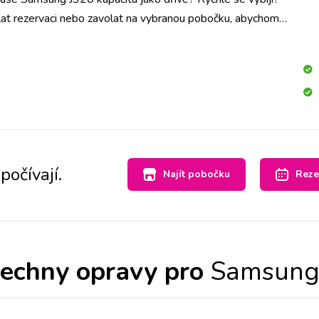
at rezervaci nebo zavolat na vybranou pobočku, abychom
rii pro Váš přístroj a do půl hodiny Vám baterii vyměníme.
počívají.
Najít pobočku
Reze
echny opravy pro
Samsung