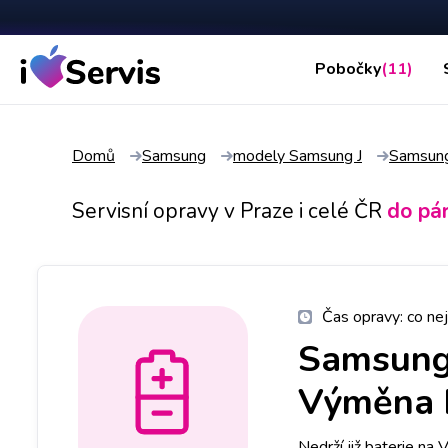
Pobočky
(11)
Domů
Samsung
modely Samsung J
Samsung
Servisní opravy v Praze i celé ČR
do pá
Čas opravy:
co nej
Samsung
Výměna b
Nedrží již baterie na