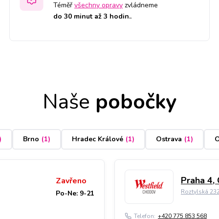
Téměř
všechny opravy
zvládneme
do 30 minut až 3 hodin.
.
Naše
pobočky
)
Brno
(
1
)
Hradec Králové
(
1
)
Ostrava
(
1
)
O
Praha 4,
Zavřeno
Roztylská 23
Po-Ne: 9-21
Telefon:
+420 775 853 568