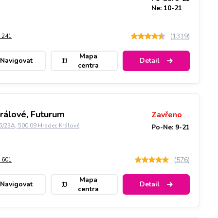
Ne: 10-21
(
1319
)
 241
Mapa
Navigovat
Detail
centra
rálové, Futurum
Zavřeno
5/23A, 500 09 Hradec Králové
Po-Ne: 9-21
(
576
)
 601
Mapa
Navigovat
Detail
centra