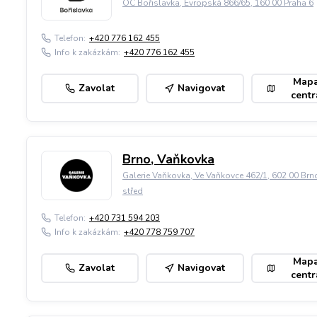
OC Bořislavka, Evropská 866/65, 160 00 Praha 6
Telefon:
+420 776 162 455
Info k zakázkám:
+420 776 162 455
Map
Zavolat
Navigovat
centr
Brno, Vaňkovka
Galerie Vaňkovka, Ve Vaňkovce 462/1, 602 00 Brn
střed
Telefon:
+420 731 594 203
Info k zakázkám:
+420 778 759 707
Map
Zavolat
Navigovat
centr