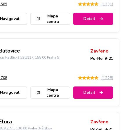
(
1331
)
 569
Mapa
Navigovat
Detail
centra
Butovice
Zavřeno
ice, Radlická 520/117, 158 00 Praha 5
Po-Ne: 9-21
(
1228
)
 708
Mapa
Navigovat
Detail
centra
Flora
Zavřeno
828/151, 130 00 Praha 3-Žižkov
Po-So: 9-21