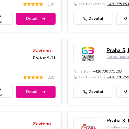
(
126
)
Info k zakázkám:
+420 775 853
a
Detail
Zavolat
a
Praha 5, 
Zavřeno
Galerie Butov
Po-Ne: 9-21
Telefon:
+420 730 771 203
(
310
)
Info k zakázkám:
+420 778 759
a
Detail
Zavolat
a
Praha 3, 
Zavřeno
Vinohradská 2