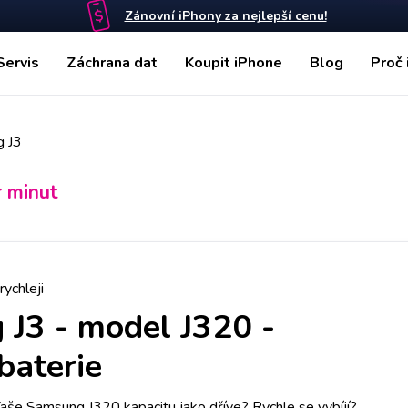
Zánovní iPhony za nejlepší cenu!
Servis
Záchrana dat
Koupit iPhone
Blog
Proč 
 J3
r minut
rychleji
 J3
-
model J320 -
aterie
 Vaše Samsung J320 kapacitu jako dříve? Rychle se vybíjí?