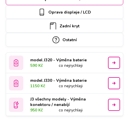
může vyzvednout náš kurýr, který vám ho poté zaveze
zpět. Kvalitu práce podtrhujeme doživotní zárukou a za díly
Oprava displeje / LCD
ručíme nadstandardně 2 roky.
Zadní kryt
Ostatní
model J320 - Výměna baterie
590 Kč
co nejrychleji
model J330 - Výměna baterie
1150 Kč
co nejrychleji
J3 všechny modely - Výměna
konektoru / nenabíjí
950 Kč
co nejrychleji