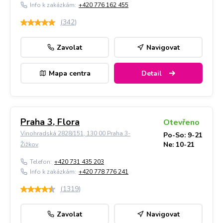
Info k zakázkám:
+420 776 162 455
(
342
)
Zavolat
Navigovat
Mapa centra
Detail
Praha 3, Flora
Otevřeno
Vinohradská 2828/151, 130 00 Praha 3-
Po-So: 9-21
Ne: 10-21
Žižkov
Telefon:
+420 731 435 203
Info k zakázkám:
+420 778 776 241
(
1319
)
Zavolat
Navigovat