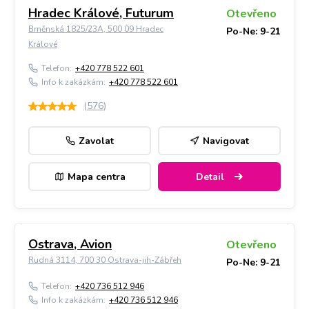
Hradec Králové, Futurum
Otevřeno
Brněnská 1825/23A, 500 09 Hradec
Po-Ne: 9-21
Králové
Telefon:
+420 778 522 601
Info k zakázkám:
+420 778 522 601
(
576
)
Zavolat
Navigovat
Mapa centra
Detail
Ostrava, Avion
Otevřeno
Rudná 3114, 700 30 Ostrava-jih-Zábřeh
Po-Ne: 9-21
Telefon:
+420 736 512 946
Info k zakázkám:
+420 736 512 946