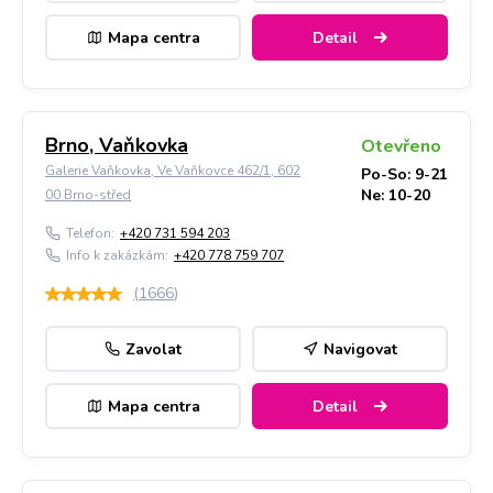
Mapa centra
Detail
Brno, Vaňkovka
Otevřeno
Galerie Vaňkovka, Ve Vaňkovce 462/1, 602
Po-So: 9-21
Ne: 10-20
00 Brno-střed
Telefon:
+420 731 594 203
Info k zakázkám:
+420 778 759 707
(
1666
)
Zavolat
Navigovat
Mapa centra
Detail