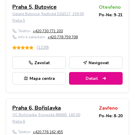
Praha 5, Butovice
Otevřeno
Galerie Butovice, Radlická 520/117, 158 00
Po-Ne: 9-21
Praha 5
Telefon:
+420 730 771 203
Info k zakázkám:
+420 778 759 708
(
1228
)
Zavolat
Navigovat
Mapa centra
Detail
Praha 6, Bořislavka
Zavřeno
OC Bořislavka, Evropská 866/65, 160 00
Po-Ne: 8-20
Praha 6
Telefon:
+420 776 162 455