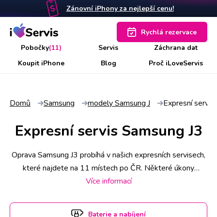
Zánovní iPhony za nejlepší cenu!
Rychlá rezervace
Pobočky
(11)
Servis
Záchrana dat
Koupit iPhone
Blog
Proč iLoveServis
Domů
Samsung
modely Samsung J
Expresní servis
Expresní servis Samsung J3
Oprava Samsung J3 probíhá v našich expresních servisech,
které najdete na 11 místech po ČR. Některé úkony
stihneme už do 30 minut, náročnější však zaberou i pár
Více informací
hodin. Abyste měli jistotu včasného servisu, rezervujte si
termín a hodinu online. Samsung J3 k opravě si u vás také
Baterie a nabíjení