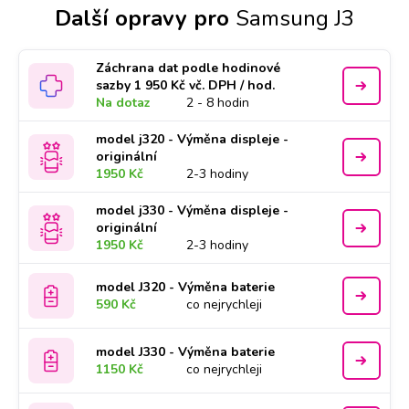
Další opravy pro
Samsung J3
Záchrana dat podle hodinové
sazby 1 950 Kč vč. DPH / hod.
Na dotaz
2 - 8 hodin
model j320 - Výměna displeje -
originální
1950 Kč
2-3 hodiny
model j330 - Výměna displeje -
originální
1950 Kč
2-3 hodiny
model J320 - Výměna baterie
590 Kč
co nejrychleji
model J330 - Výměna baterie
1150 Kč
co nejrychleji