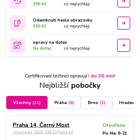
390 Kč
co nejrychleji
Odemknutí hesla obrazovky
390 Kč
co nejrychleji
opravy na dotaz
Na dotaz
co nejrychleji
Certifikovaní technici opravují
i do 30 min!
Nejbližší
pobočky
Všechny
(
11
)
Praha
(
6
)
Brno
(
1
)
Hradec K
Praha 14, Černý Most
Otevřeno
Chlumecká 765/6, 198 19 Praha 14
Po-Ne: 9-21