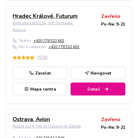
Hradec Králové, Futurum
Zavřeno
Brněnská 1825/23A, 500 09 Hradec
Po-Ne: 9-21
Králové
Telefon:
+420 778 522 601
Info k zakázkám:
+420 778 522 601
(
576
)
Zavolat
Navigovat
Mapa centra
Detail
Ostrava, Avion
Zavřeno
Rudná 3114, 700 30 Ostrava-jih-Zábřeh
Po-Ne: 9-21