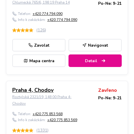
Chlumecká 765/6, 198 19 Praha 14
Po-Ne: 9-21
Telefon:
+420 774 794 090
Info k zakázkám:
+420 774 794 090
(
126
)
Zavolat
Navigovat
Mapa centra
Detail
Praha 4, Chodov
Zavřeno
Roztylská 2321/19, 148 00 Praha 4-
Po-Ne: 9-21
Chodov
Telefon:
+420 775 853 568
Info k zakázkám:
+420 775 853 569
(
1331
)