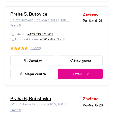
Praha 5, Butovice
Zavřeno
Galerie Butovice, Radlická 520/117, 158 00
Po-Ne: 9-21
Praha 5
Telefon:
+420 730 771 203
Info k zakázkám:
+420 778 759 708
(
1228
)
Zavolat
Navigovat
Mapa centra
Detail
Praha 6, Bořislavka
Zavřeno
OC Bořislavka, Evropská 866/65, 160 00
Po-Ne: 8-20
Praha 6