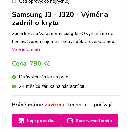
Čas opravy:
co nejrychleji
Samsung J3
-
J320 - Výměna
zadního krytu
Zadní kryt na Vašem Samsung J320 vyměníme do
hodiny. Doporučujeme si však udělat rezervaci nebo
zavolat na vybranou pobočku, ať pro Vás máme
Více informací
připravený díl ve Vámi požadované barvě.
Cena:
790 Kč
Doživotní záruka na práci
24 měsíců záruka na náhradní díl
Právě máme
zavřeno!
Technici odpočívají.
Najít pobočku
Rezervovat termín