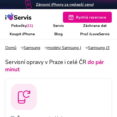
Zánovní iPhony za nejlepší cenu!
Rychlá rezervace
Pobočky
(11)
Servis
Záchrana dat
Koupit iPhone
Blog
Proč iLoveServis
Domů
Samsung
modely Samsung J
Samsung J3
Servisní opravy v Praze i celé ČR
do pár
minut