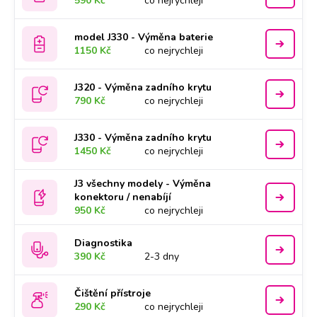
590 Kč
co nejrychleji
model J330 - Výměna baterie
1150 Kč
co nejrychleji
J320 - Výměna zadního krytu
790 Kč
co nejrychleji
J330 - Výměna zadního krytu
1450 Kč
co nejrychleji
J3 všechny modely - Výměna
konektoru / nenabíjí
950 Kč
co nejrychleji
Diagnostika
390 Kč
2-3 dny
Čištění přístroje
290 Kč
co nejrychleji