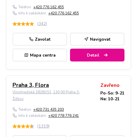
Telefon:
+420 776 162 455
Info k zakázkám:
+420 776 162 455
(
342
)
Zavolat
Navigovat
Mapa centra
Detail
Praha 3, Flora
Zavřeno
Vinohradská 2828/151, 130 00 Praha 3-
Po-So: 9-21
Ne: 10-21
Žižkov
Telefon:
+420 731 435 203
Info k zakázkám:
+420 778 776 241
(
1319
)