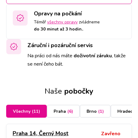
Opravy na počkání
Téměř
všechny opravy
zvládneme
do 30 minut až 3 hodin.
.
Záruční i pozáruční servis
Na práci od nás máte
doživotní záruku
,
takže
se není čeho bát.
Naše
pobočky
Všechny
(
11
)
Praha
(
6
)
Brno
(
1
)
Hradec K
Praha 14, Černý Most
Zavřeno