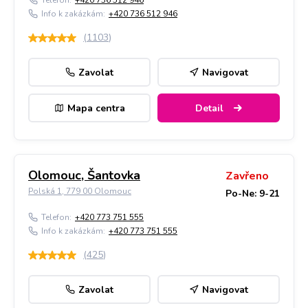
Telefon:
+420 736 512 946
Info k zakázkám:
+420 736 512 946
(
1103
)
Zavolat
Navigovat
Mapa centra
Detail
Olomouc, Šantovka
Zavřeno
Polská 1, 779 00 Olomouc
Po-Ne: 9-21
Telefon:
+420 773 751 555
Info k zakázkám:
+420 773 751 555
(
425
)
Zavolat
Navigovat