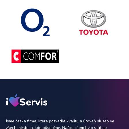
Jsme česká firma, která pozvedla kvalitu a úroveň služeb ve
všech městech, kde působíme. Naším cílem bylo stát se