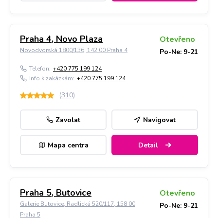
Praha 4, Novo Plaza
Otevřeno
Novodvorská 1800/136, 142 00 Praha 4
Po-Ne: 9-21
Telefon:
+420 775 199 124
Info k zakázkám:
+420 775 199 124
(
310
)
Zavolat
Navigovat
Mapa centra
Detail
Praha 5, Butovice
Otevřeno
Galerie Butovice, Radlická 520/117, 158 00
Po-Ne: 9-21
Praha 5