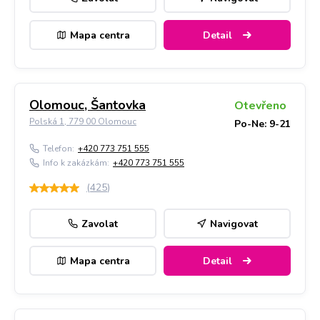
Mapa centra
Detail
Olomouc, Šantovka
Otevřeno
Polská 1, 779 00 Olomouc
Po-Ne: 9-21
Telefon:
+420 773 751 555
Info k zakázkám:
+420 773 751 555
(
425
)
Zavolat
Navigovat
Mapa centra
Detail