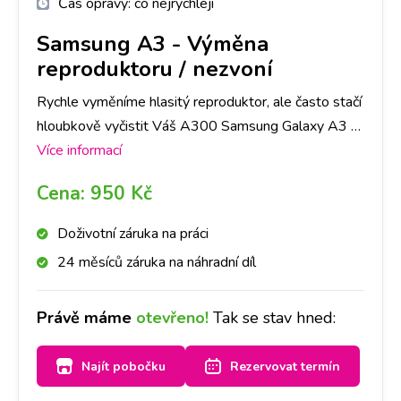
Čas opravy:
co nejrychleji
Samsung A3
-
Výměna
reproduktoru / nezvoní
Rychle vyměníme hlasitý reproduktor, ale často stačí
hloubkově vyčistit Váš A300 Samsung Galaxy A3 a
vy tak ušetříte čas i peníze. Doporučujeme si udělat
Více informací
rezervaci nebo zavolat na vybranou pobočku,
Cena:
950 Kč
abychom měli díl připraven. Reproduktor pak
vyčistíme nebo vyměníme a přístroj bude opět
Doživotní záruka na práci
hlasitý.
24 měsíců záruka na náhradní díl
Právě máme
otevřeno!
Tak se stav hned:
Najít pobočku
Rezervovat termín