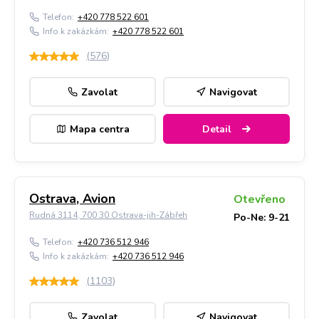
Telefon:
+420 778 522 601
Info k zakázkám:
+420 778 522 601
(
576
)
Zavolat
Navigovat
Mapa centra
Detail
Ostrava, Avion
Otevřeno
Rudná 3114, 700 30 Ostrava-jih-Zábřeh
Po-Ne: 9-21
Telefon:
+420 736 512 946
Info k zakázkám:
+420 736 512 946
(
1103
)
Zavolat
Navigovat