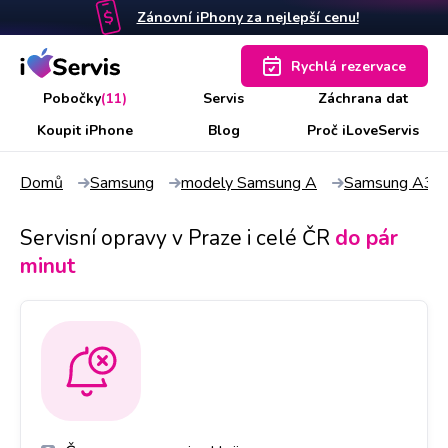
Zánovní iPhony za nejlepší cenu!
Rychlá rezervace
Pobočky
(11)
Servis
Záchrana dat
Koupit iPhone
Blog
Proč iLoveServis
Domů
Samsung
modely Samsung A
Samsung A3
Servisní opravy v Praze i celé ČR
do pár
minut