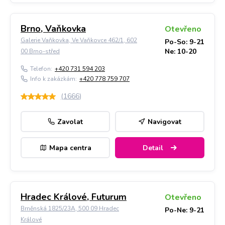
Brno, Vaňkovka
Otevřeno
Galerie Vaňkovka, Ve Vaňkovce 462/1, 602
Po-So: 9-21
Ne: 10-20
00 Brno-střed
Telefon:
+420 731 594 203
Info k zakázkám:
+420 778 759 707
(
1666
)
Zavolat
Navigovat
Mapa centra
Detail
Hradec Králové, Futurum
Otevřeno
Brněnská 1825/23A, 500 09 Hradec
Po-Ne: 9-21
Králové