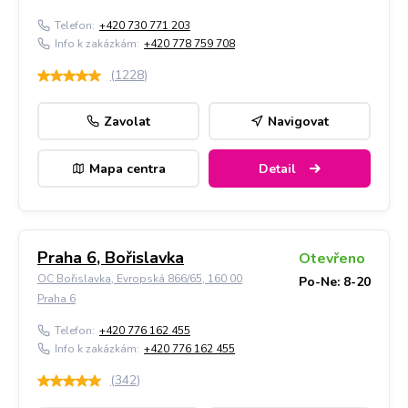
Telefon:
+420 730 771 203
Info k zakázkám:
+420 778 759 708
(
1228
)
Zavolat
Navigovat
Mapa centra
Detail
Praha 6, Bořislavka
Otevřeno
OC Bořislavka, Evropská 866/65, 160 00
Po-Ne: 8-20
Praha 6
Telefon:
+420 776 162 455
Info k zakázkám:
+420 776 162 455
(
342
)