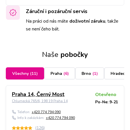
Záruční i pozáruční servis
Na práci od nás máte
doživotní záruku
,
takže
se není čeho bát.
Naše
pobočky
Všechny
(
11
)
Praha
(
6
)
Brno
(
1
)
Hradec K
Praha 14, Černý Most
Otevřeno
Chlumecká 765/6, 198 19 Praha 14
Po-Ne: 9-21
Telefon:
+420 774 794 090
Info k zakázkám:
+420 774 794 090
(
126
)