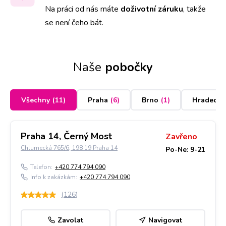
Na práci od nás máte
doživotní záruku
,
takže
se není čeho bát.
Naše
pobočky
Všechny
(
11
)
Praha
(
6
)
Brno
(
1
)
Hradec K
Praha 14, Černý Most
Zavřeno
Chlumecká 765/6, 198 19 Praha 14
Po-Ne: 9-21
Telefon:
+420 774 794 090
Info k zakázkám:
+420 774 794 090
(
126
)
Zavolat
Navigovat