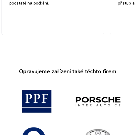
podstatě na počkání.
přistup 
Opravujeme zařízení také těchto firem