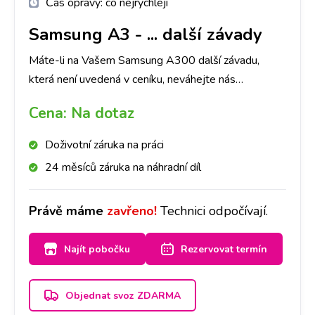
Čas opravy:
co nejrychleji
Samsung A3
-
... další závady
Máte-li na Vašem Samsung A300 další závadu,
která není uvedená v ceníku, neváhejte nás
kontaktovat.
Cena:
Na dotaz
Doživotní záruka na práci
24 měsíců záruka na náhradní díl
Právě máme
zavřeno!
Technici odpočívají.
Najít pobočku
Rezervovat termín
Objednat svoz ZDARMA