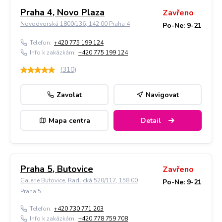
Praha 4, Novo Plaza
Zavřeno
Novodvorská 1800/136, 142 00 Praha 4
Po-Ne: 9-21
Telefon:
+420 775 199 124
Info k zakázkám:
+420 775 199 124
(
310
)
Zavolat
Navigovat
Mapa centra
Detail
Praha 5, Butovice
Zavřeno
Galerie Butovice, Radlická 520/117, 158 00
Po-Ne: 9-21
Praha 5
Telefon:
+420 730 771 203
Info k zakázkám:
+420 778 759 708