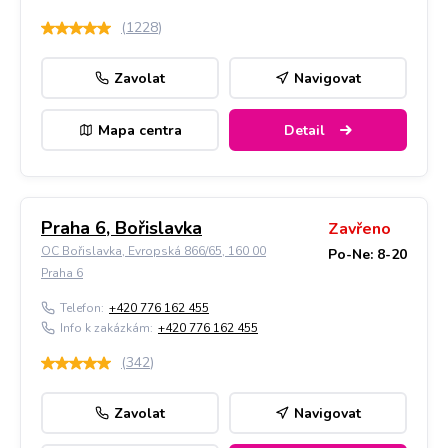
(
1228
)
Zavolat
Navigovat
Mapa centra
Detail
Praha 6, Bořislavka
Zavřeno
OC Bořislavka, Evropská 866/65, 160 00
Po-Ne: 8-20
Praha 6
Telefon:
+420 776 162 455
Info k zakázkám:
+420 776 162 455
(
342
)
Zavolat
Navigovat