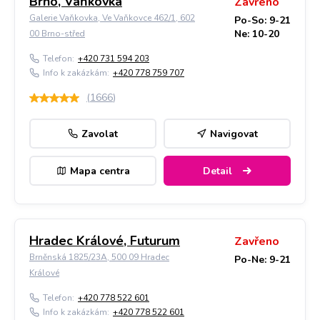
Brno, Vaňkovka
Zavřeno
Galerie Vaňkovka, Ve Vaňkovce 462/1, 602
Po-So: 9-21
Ne: 10-20
00 Brno-střed
Telefon:
+420 731 594 203
Info k zakázkám:
+420 778 759 707
(
1666
)
Zavolat
Navigovat
Mapa centra
Detail
Hradec Králové, Futurum
Zavřeno
Brněnská 1825/23A, 500 09 Hradec
Po-Ne: 9-21
Králové
Telefon:
+420 778 522 601
Info k zakázkám:
+420 778 522 601