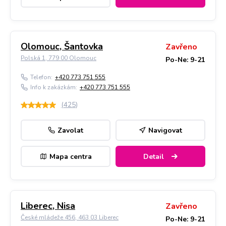
Olomouc, Šantovka
Zavřeno
Polská 1, 779 00 Olomouc
Po-Ne: 9-21
Telefon:
+420 773 751 555
Info k zakázkám:
+420 773 751 555
(
425
)
Zavolat
Navigovat
Mapa centra
Detail
Liberec, Nisa
Zavřeno
České mládeže 456, 463 03 Liberec
Po-Ne: 9-21