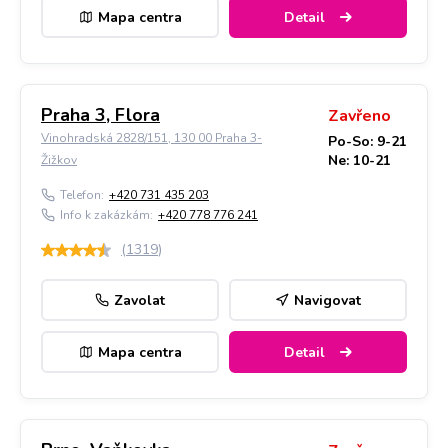
Mapa centra
Detail
Praha 3, Flora
Zavřeno
Vinohradská 2828/151, 130 00 Praha 3-
Po-So: 9-21
Ne: 10-21
Žižkov
Telefon:
+420 731 435 203
Info k zakázkám:
+420 778 776 241
(
1319
)
Zavolat
Navigovat
Mapa centra
Detail