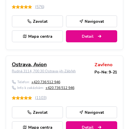
(
576
)
Zavolat
Navigovat
Mapa centra
Detail
Ostrava, Avion
Zavřeno
Rudná 3114, 700 30 Ostrava-jih-Zábřeh
Po-Ne: 9-21
Telefon:
+420 736 512 946
Info k zakázkám:
+420 736 512 946
(
1103
)
Zavolat
Navigovat
Mapa centra
Detail