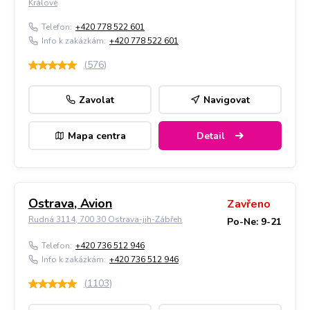
Králové
Telefon:
+420 778 522 601
Info k zakázkám:
+420 778 522 601
(
576
)
Zavolat
Navigovat
Mapa centra
Detail
Ostrava, Avion
Zavřeno
Rudná 3114, 700 30 Ostrava-jih-Zábřeh
Po-Ne: 9-21
Telefon:
+420 736 512 946
Info k zakázkám:
+420 736 512 946
(
1103
)