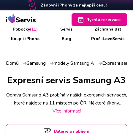
Zánovní iPhony za nejlepší cenu!
Rychlá rezervace
Pobočky
(11)
Servis
Záchrana dat
Koupit iPhone
Blog
Proč iLoveServis
Domů
Samsung
modely Samsung A
Expresní serv
Expresní servis Samsung A3
Oprava Samsung A3 probíhá v našich expresních servisech,
které najdete na 11 místech po ČR. Některé úkony
stihneme už do 30 minut, náročnější však zaberou i pár
Více informací
hodin. Abyste měli jistotu včasného servisu, rezervujte si
termín a hodinu online. Samsung A3 k opravě si u vás také
Baterie a nabíjení