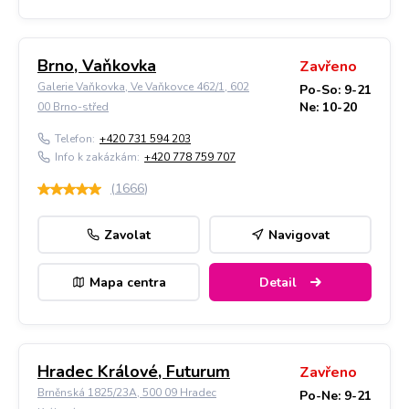
Brno, Vaňkovka
Zavřeno
Galerie Vaňkovka, Ve Vaňkovce 462/1, 602
Po-So: 9-21
Ne: 10-20
00 Brno-střed
Telefon:
+420 731 594 203
Info k zakázkám:
+420 778 759 707
(
1666
)
Zavolat
Navigovat
Mapa centra
Detail
Hradec Králové, Futurum
Zavřeno
Brněnská 1825/23A, 500 09 Hradec
Po-Ne: 9-21