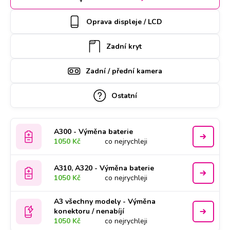
může vyzvednout náš kurýr, který vám ho poté zaveze
zpět. Kvalitu práce podtrhujeme doživotní zárukou a za díly
Oprava displeje / LCD
ručíme nadstandardně 2 roky.
Zadní kryt
Zadní / přední kamera
Ostatní
A300 - Výměna baterie
1050 Kč
co nejrychleji
A310, A320 - Výměna baterie
1050 Kč
co nejrychleji
A3 všechny modely - Výměna
konektoru / nenabíjí
1050 Kč
co nejrychleji