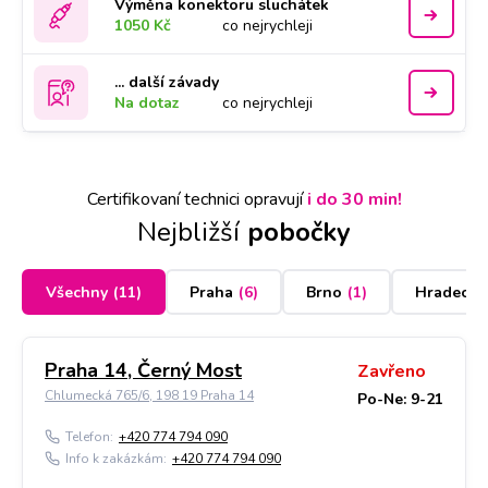
Výměna konektoru sluchátek
1050 Kč
co nejrychleji
... další závady
Na dotaz
co nejrychleji
Certifikovaní technici opravují
i do 30 min!
Nejbližší
pobočky
Všechny
(
11
)
Praha
(
6
)
Brno
(
1
)
Hradec K
Praha 14, Černý Most
Zavřeno
Chlumecká 765/6, 198 19 Praha 14
Po-Ne: 9-21
Telefon:
+420 774 794 090
Info k zakázkám:
+420 774 794 090