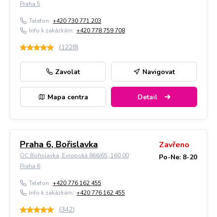
Praha 5
Telefon:
+420 730 771 203
Info k zakázkám:
+420 778 759 708
(
1228
)
Zavolat
Navigovat
Mapa centra
Detail
Praha 6, Bořislavka
Zavřeno
OC Bořislavka, Evropská 866/65, 160 00
Po-Ne: 8-20
Praha 6
Telefon:
+420 776 162 455
Info k zakázkám:
+420 776 162 455
(
342
)