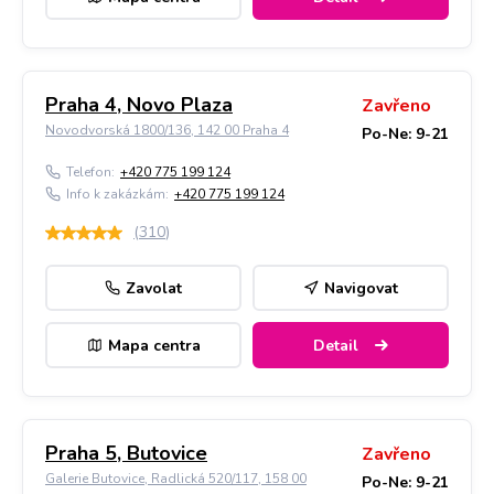
Praha 4, Novo Plaza
Zavřeno
Novodvorská 1800/136, 142 00 Praha 4
Po-Ne: 9-21
Telefon:
+420 775 199 124
Info k zakázkám:
+420 775 199 124
(
310
)
Zavolat
Navigovat
Mapa centra
Detail
Praha 5, Butovice
Zavřeno
Galerie Butovice, Radlická 520/117, 158 00
Po-Ne: 9-21