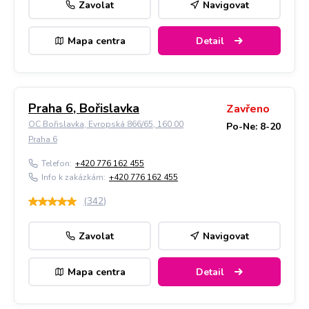
Zavolat
Navigovat
Mapa centra
Detail
Praha 6, Bořislavka
Zavřeno
OC Bořislavka, Evropská 866/65, 160 00
Po-Ne: 8-20
Praha 6
Telefon:
+420 776 162 455
Info k zakázkám:
+420 776 162 455
(
342
)
Zavolat
Navigovat
Mapa centra
Detail