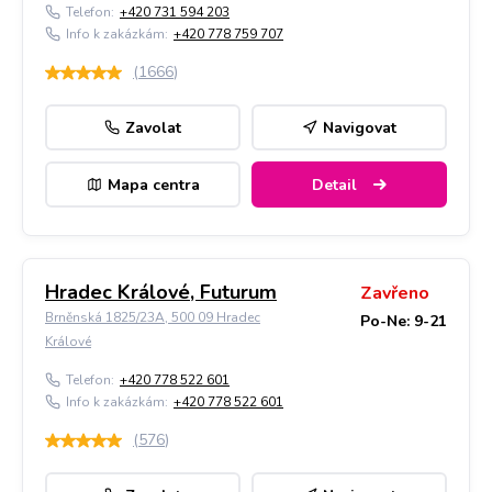
Telefon:
+420 731 594 203
Info k zakázkám:
+420 778 759 707
(
1666
)
Zavolat
Navigovat
Mapa centra
Detail
Hradec Králové, Futurum
Zavřeno
Brněnská 1825/23A, 500 09 Hradec
Po-Ne: 9-21
Králové
Telefon:
+420 778 522 601
Info k zakázkám:
+420 778 522 601
(
576
)