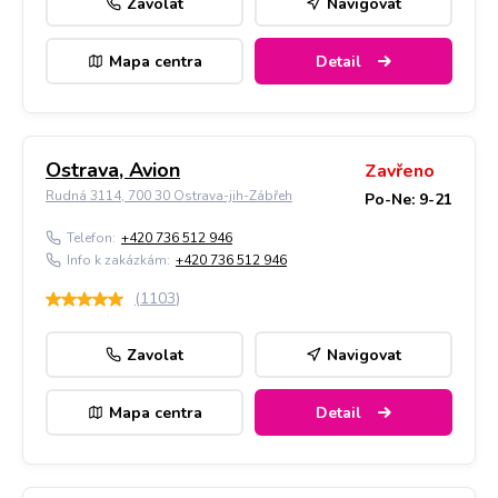
Zavolat
Navigovat
Mapa centra
Detail
Ostrava, Avion
Zavřeno
Rudná 3114, 700 30 Ostrava-jih-Zábřeh
Po-Ne: 9-21
Telefon:
+420 736 512 946
Info k zakázkám:
+420 736 512 946
(
1103
)
Zavolat
Navigovat
Mapa centra
Detail