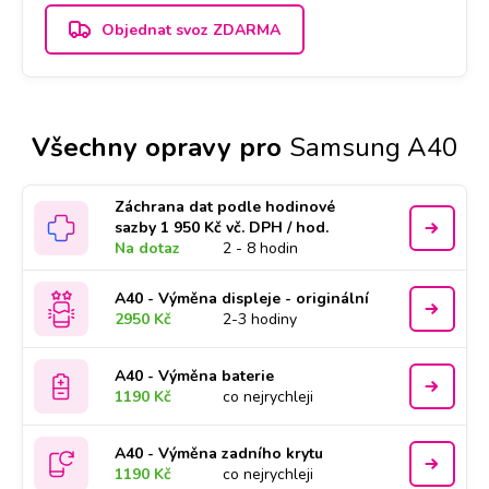
Objednat svoz ZDARMA
Všechny opravy pro
Samsung A40
Záchrana dat podle hodinové
sazby 1 950 Kč vč. DPH / hod.
Na dotaz
2 - 8 hodin
A40 - Výměna displeje - originální
2950 Kč
2-3 hodiny
A40 - Výměna baterie
1190 Kč
co nejrychleji
A40 - Výměna zadního krytu
1190 Kč
co nejrychleji