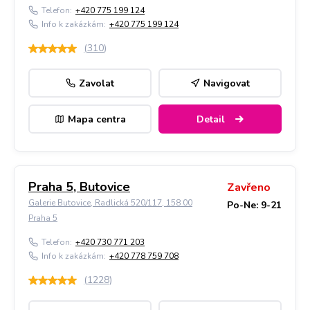
Telefon:
+420 775 199 124
Info k zakázkám:
+420 775 199 124
(
310
)
Zavolat
Navigovat
Mapa centra
Detail
Praha 5, Butovice
Zavřeno
Galerie Butovice, Radlická 520/117, 158 00
Po-Ne: 9-21
Praha 5
Telefon:
+420 730 771 203
Info k zakázkám:
+420 778 759 708
(
1228
)