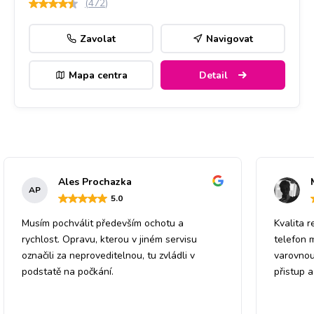
(
472
)
Zavolat
Navigovat
Mapa centra
Detail
Ales Prochazka
AP
5
.0
Musím pochválit především ochotu a
Kvalita r
rychlost. Opravu, kterou v jiném servisu
telefon 
označili za neproveditelnou, tu zvládli v
varovnou
podstatě na počkání.
přistup 