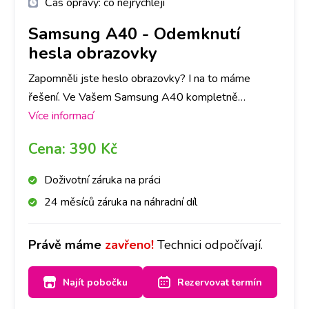
Čas opravy:
co nejrychleji
Samsung A40
-
Odemknutí
hesla obrazovky
Zapomněli jste heslo obrazovky? I na to máme
řešení. Ve Vašem Samsung A40 kompletně
přehrajeme software a telefon bude jako nový!
Více informací
Rozhodně ovšem doporučujeme zálohu dat v
Cena:
390 Kč
telefonu. Vzhledem k tomu, že heslo obrazovky
slouží jako ochrana všech dat, se při přehrání SW
Doživotní záruka na práci
data automaticky smažou.
24 měsíců záruka na náhradní díl
Právě máme
zavřeno!
Technici odpočívají.
Najít pobočku
Rezervovat termín