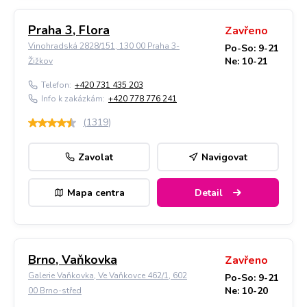
Praha 3, Flora
Zavřeno
Vinohradská 2828/151, 130 00 Praha 3-
Po-So: 9-21
Ne: 10-21
Žižkov
Telefon:
+420 731 435 203
Info k zakázkám:
+420 778 776 241
(
1319
)
Zavolat
Navigovat
Mapa centra
Detail
Brno, Vaňkovka
Zavřeno
Galerie Vaňkovka, Ve Vaňkovce 462/1, 602
Po-So: 9-21
Ne: 10-20
00 Brno-střed