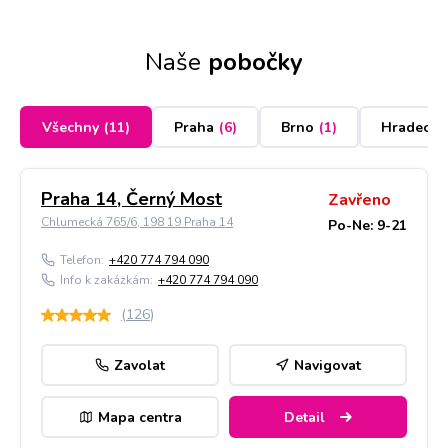
Naše
pobočky
Všechny
(
11
)
Praha
(
6
)
Brno
(
1
)
Hradec K
Praha 14, Černý Most
Zavřeno
Chlumecká 765/6, 198 19 Praha 14
Po-Ne: 9-21
Telefon:
+420 774 794 090
Info k zakázkám:
+420 774 794 090
(
126
)
Zavolat
Navigovat
Mapa centra
Detail