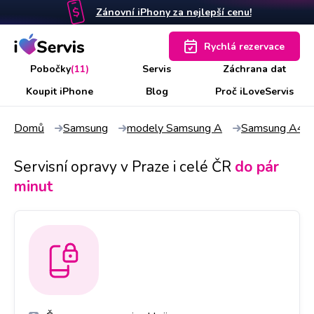
Zánovní iPhony za nejlepší cenu!
Rychlá rezervace
Pobočky
(11)
Servis
Záchrana dat
Koupit iPhone
Blog
Proč iLoveServis
Domů
Samsung
modely Samsung A
Samsung A40
Servisní opravy v Praze i celé ČR
do pár
minut