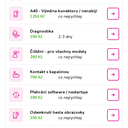
A40 - Výměna konektoru / nenabíjí
1250 Kč
co nejrychleji
Diagnostika
390 Kč
2-3 dny
Čištění - pro všechny modely
290 Kč
co nejrychleji
Kontakt s kapalinou
790 Kč
co nejrychleji
Přehrání software / nestartuje
390 Kč
co nejrychleji
Odemknutí hesla obrazovky
390 Kč
co nejrychleji