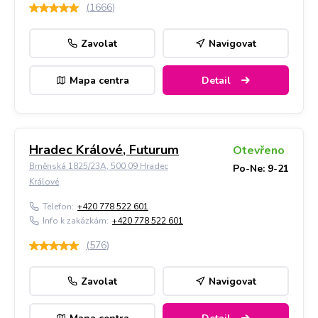
(
1666
)
Zavolat
Navigovat
Mapa centra
Detail
Hradec Králové, Futurum
Otevřeno
Brněnská 1825/23A, 500 09 Hradec
Po-Ne: 9-21
Králové
Telefon:
+420 778 522 601
Info k zakázkám:
+420 778 522 601
(
576
)
Zavolat
Navigovat