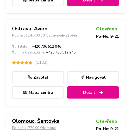
Mapa centra
Detail
Ostrava, Avion
Otevřeno
Rudná 3114, 700 30 Ostrava-jih-Zábřeh
Po-Ne: 9-21
Telefon:
+420 736 512 946
Info k zakázkám:
+420 736 512 946
(
1103
)
Zavolat
Navigovat
Mapa centra
Detail
Olomouc, Šantovka
Otevřeno
Polská 1, 779 00 Olomouc
Po-Ne: 9-21