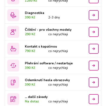
1250 Kč
co nejrychleji
Diagnostika
390 Kč
2-3 dny
Čištění - pro všechny modely
290 Kč
co nejrychleji
Kontakt s kapalinou
790 Kč
co nejrychleji
Přehrání software / nestartuje
390 Kč
co nejrychleji
Odemknutí hesla obrazovky
390 Kč
co nejrychleji
... další závady
Na dotaz
co nejrychleji