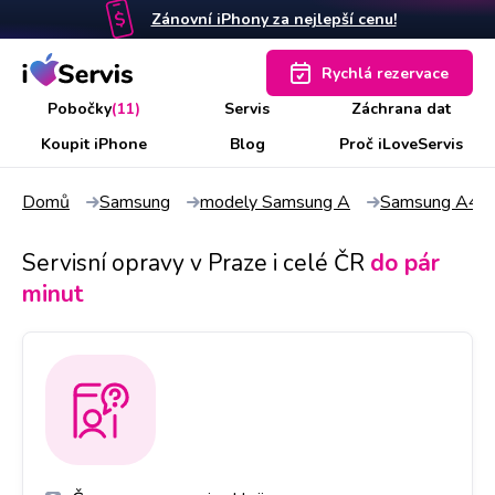
Zánovní iPhony za nejlepší cenu!
Rychlá rezervace
Pobočky
(11)
Servis
Záchrana dat
Koupit iPhone
Blog
Proč iLoveServis
Domů
Samsung
modely Samsung A
Samsung A40
Servisní opravy v Praze i celé ČR
do pár
minut