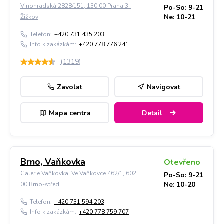
Vinohradská 2828/151, 130 00 Praha 3-
Po-So: 9-21
Ne: 10-21
Žižkov
Telefon:
+420 731 435 203
Info k zakázkám:
+420 778 776 241
(
1319
)
Zavolat
Navigovat
Mapa centra
Detail
Brno, Vaňkovka
Otevřeno
Galerie Vaňkovka, Ve Vaňkovce 462/1, 602
Po-So: 9-21
Ne: 10-20
00 Brno-střed
Telefon:
+420 731 594 203
Info k zakázkám:
+420 778 759 707