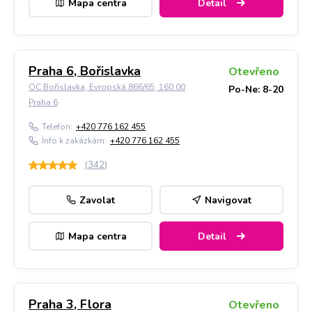
Mapa centra
Detail
Praha 6, Bořislavka
Otevřeno
OC Bořislavka, Evropská 866/65, 160 00
Po-Ne: 8-20
Praha 6
Telefon:
+420 776 162 455
Info k zakázkám:
+420 776 162 455
(
342
)
Zavolat
Navigovat
Mapa centra
Detail
Praha 3, Flora
Otevřeno