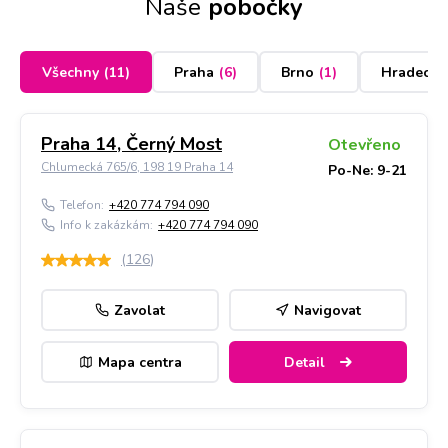
Naše
pobočky
Všechny
(
11
)
Praha
(
6
)
Brno
(
1
)
Hradec K
Praha 14, Černý Most
Otevřeno
Chlumecká 765/6, 198 19 Praha 14
Po-Ne: 9-21
Telefon:
+420 774 794 090
Info k zakázkám:
+420 774 794 090
(
126
)
Zavolat
Navigovat
Mapa centra
Detail