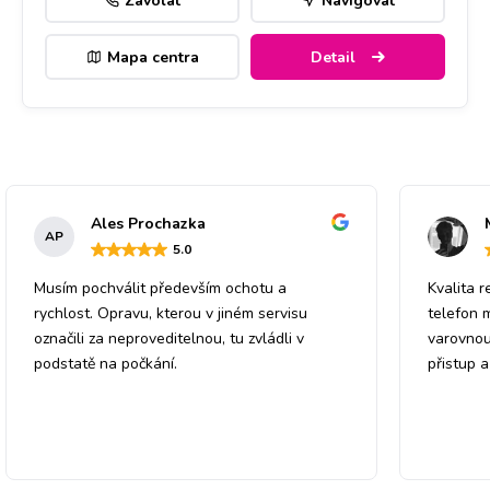
Zavolat
Navigovat
Mapa centra
Detail
Ales Prochazka
AP
5
.0
Musím pochválit především ochotu a
Kvalita r
rychlost. Opravu, kterou v jiném servisu
telefon 
označili za neproveditelnou, tu zvládli v
varovnou
podstatě na počkání.
přistup 