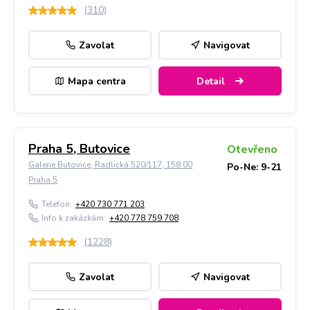
(
310
)
Zavolat
Navigovat
Mapa centra
Detail
Praha 5, Butovice
Otevřeno
Galerie Butovice, Radlická 520/117, 158 00
Po-Ne: 9-21
Praha 5
Telefon:
+420 730 771 203
Info k zakázkám:
+420 778 759 708
(
1228
)
Zavolat
Navigovat