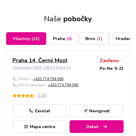
Naše
pobočky
Všechny
(
11
)
Praha
(
6
)
Brno
(
1
)
Hradec K
Praha 14, Černý Most
Zavřeno
Chlumecká 765/6, 198 19 Praha 14
Po-Ne: 9-21
Telefon:
+420 774 794 090
Info k zakázkám:
+420 774 794 090
(
126
)
Zavolat
Navigovat
Mapa centra
Detail