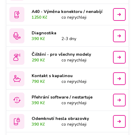
A40 - Výměna konektoru / nenabíjí
1250 Kč
co nejrychleji
Diagnostika
390 Kč
2-3 dny
Čištění - pro všechny modely
290 Kč
co nejrychleji
Kontakt s kapalinou
790 Kč
co nejrychleji
Přehrání software / nestartuje
390 Kč
co nejrychleji
Odemknutí hesla obrazovky
390 Kč
co nejrychleji