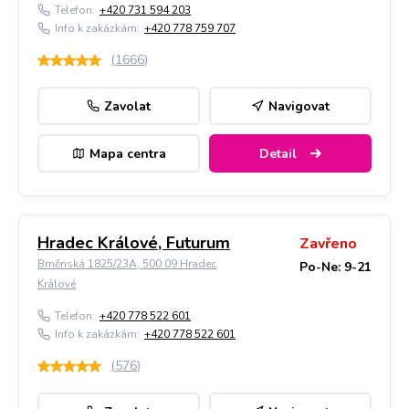
Telefon:
+420 731 594 203
Info k zakázkám:
+420 778 759 707
(
1666
)
Zavolat
Navigovat
Mapa centra
Detail
Hradec Králové, Futurum
Zavřeno
Brněnská 1825/23A, 500 09 Hradec
Po-Ne: 9-21
Králové
Telefon:
+420 778 522 601
Info k zakázkám:
+420 778 522 601
(
576
)