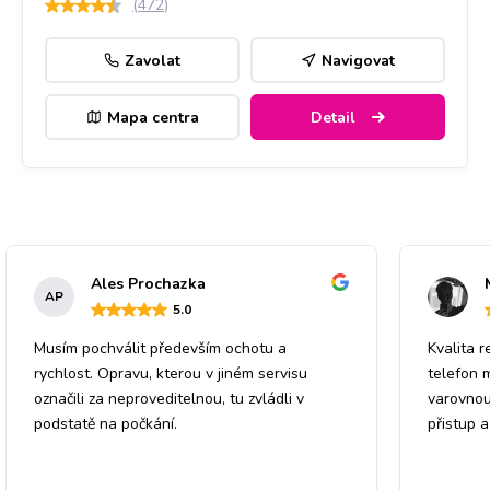
(
472
)
Zavolat
Navigovat
Mapa centra
Detail
Ales Prochazka
AP
5
.0
Musím pochválit především ochotu a
Kvalita r
rychlost. Opravu, kterou v jiném servisu
telefon 
označili za neproveditelnou, tu zvládli v
varovnou
podstatě na počkání.
přistup 