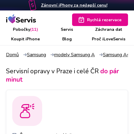
Zánovní iPhony za nejlepší cenu!
Rychlá rezervace
Pobočky
(11)
Servis
Záchrana dat
Koupit iPhone
Blog
Proč iLoveServis
Domů
Samsung
modely Samsung A
Samsung A40
Servisní opravy v Praze i celé ČR
do pár
minut