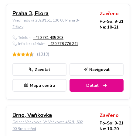
Praha 3, Flora
Zavřeno
Vinohradská 2828/151, 130 00 Praha 3-
Po-So: 9-21
Ne: 10-21
Žižkov
Telefon:
+420 731 435 203
Info k zakázkám:
+420 778 776 241
(
1319
)
Zavolat
Navigovat
Mapa centra
Detail
Brno, Vaňkovka
Zavřeno
Galerie Vaňkovka, Ve Vaňkovce 462/1, 602
Po-So: 9-21
Ne: 10-20
00 Brno-střed