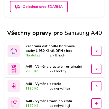
Objednat svoz ZDARMA
Všechny opravy pro
Samsung A40
Záchrana dat podle hodinové
sazby 1 950 Kč vč. DPH / hod.
Na dotaz
2 - 8 hodin
A40 - Výměna displeje - originální
2950 Kč
2-3 hodiny
A40 - Výměna baterie
1190 Kč
co nejrychleji
A40 - Výměna zadního krytu
1190 Kč
co nejrychleji