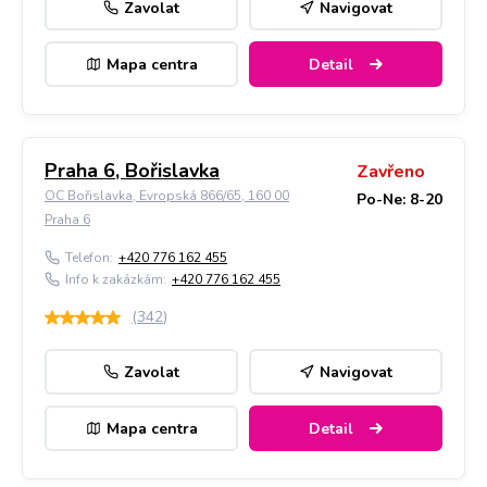
Zavolat
Navigovat
Mapa centra
Detail
Praha 6, Bořislavka
Zavřeno
OC Bořislavka, Evropská 866/65, 160 00
Po-Ne: 8-20
Praha 6
Telefon:
+420 776 162 455
Info k zakázkám:
+420 776 162 455
(
342
)
Zavolat
Navigovat
Mapa centra
Detail