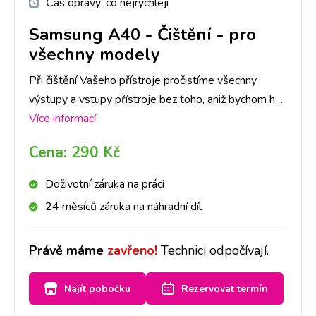
Čas opravy:
co nejrychleji
Samsung A40
-
Čištění - pro
všechny modely
Při čištění Vašeho přístroje pročistíme všechny
výstupy a vstupy přístroje bez toho, aniž bychom ho
museli rozebrat. Stačí se zastavit u nás na pobočce a
Více informací
za půl hodiny máte hotovo!
Cena:
290 Kč
Doživotní záruka na práci
24 měsíců záruka na náhradní díl
Právě máme
zavřeno!
Technici odpočívají.
Najít pobočku
Rezervovat termín