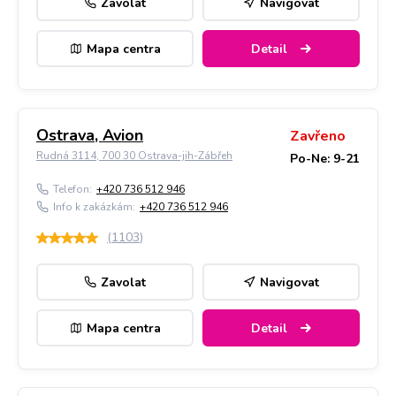
Zavolat
Navigovat
Mapa centra
Detail
Ostrava, Avion
Zavřeno
Rudná 3114, 700 30 Ostrava-jih-Zábřeh
Po-Ne: 9-21
Telefon:
+420 736 512 946
Info k zakázkám:
+420 736 512 946
(
1103
)
Zavolat
Navigovat
Mapa centra
Detail