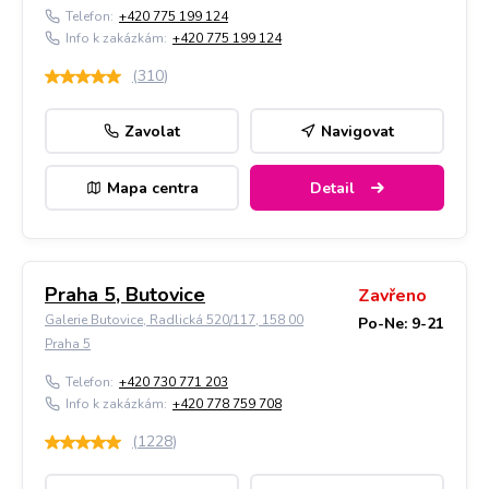
Telefon:
+420 775 199 124
Info k zakázkám:
+420 775 199 124
(
310
)
Zavolat
Navigovat
Mapa centra
Detail
Praha 5, Butovice
Zavřeno
Galerie Butovice, Radlická 520/117, 158 00
Po-Ne: 9-21
Praha 5
Telefon:
+420 730 771 203
Info k zakázkám:
+420 778 759 708
(
1228
)