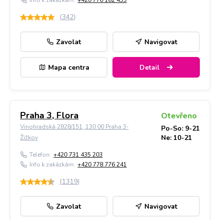
Info k zakázkám:
+420 776 162 455
(
342
)
Zavolat
Navigovat
Mapa centra
Detail
Praha 3, Flora
Otevřeno
Vinohradská 2828/151, 130 00 Praha 3-
Po-So: 9-21
Ne: 10-21
Žižkov
Telefon:
+420 731 435 203
Info k zakázkám:
+420 778 776 241
(
1319
)
Zavolat
Navigovat