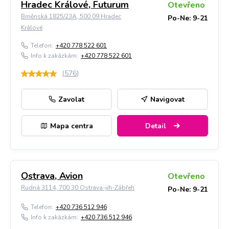
Hradec Králové, Futurum
Otevřeno
Brněnská 1825/23A, 500 09 Hradec
Po-Ne: 9-21
Králové
Telefon:
+420 778 522 601
Info k zakázkám:
+420 778 522 601
(
576
)
Zavolat
Navigovat
Mapa centra
Detail
Ostrava, Avion
Otevřeno
Rudná 3114, 700 30 Ostrava-jih-Zábřeh
Po-Ne: 9-21
Telefon:
+420 736 512 946
Info k zakázkám:
+420 736 512 946