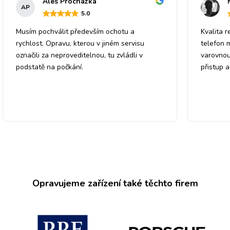
Ales Prochazka
AP
5
.0
Musím pochválit především ochotu a
Kvalita r
rychlost. Opravu, kterou v jiném servisu
telefon 
označili za neproveditelnou, tu zvládli v
varovnou
podstatě na počkání.
přistup 
Opravujeme zařízení také těchto firem