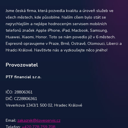
Jsme česká firma, která pozvedla kvalitu a úroveň služeb ve
všech městech, kde působíme. Naším cílem bylo stát se
nejrychlejším a nejlépe hodnoceným servisem mobilních
telefonů značek Apple iPhone, iPad, Macbook, Samsung,
Huawei, Xiaomi, Honor. Toto se nám povedlo již v 6 městech.
Expresně opravujeme v Praze, Brně, Ostravě, Olomouci, Liberci a
Hradci Králové. Navštivte nás a vyzkoušejte něco jiného!
Provozovatel
PTF financial s.r.o.
IČO: 28806361
DIČ: CZ28806361
Veverkova 1343/1 500 02, Hradec Králové
Email:
zakaznik@iloveservis.cz
Telefon:
+420 778 759 708