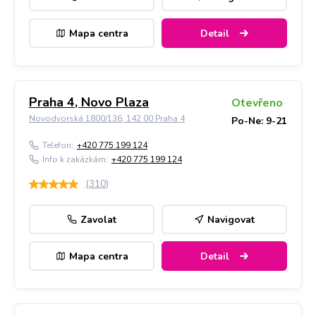
Mapa centra
Detail
Praha 4, Novo Plaza
Otevřeno
Novodvorská 1800/136, 142 00 Praha 4
Po-Ne: 9-21
Telefon:
+420 775 199 124
Info k zakázkám:
+420 775 199 124
(
310
)
Zavolat
Navigovat
Mapa centra
Detail