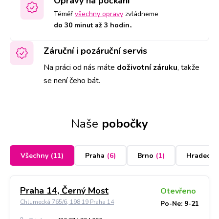
Opravy na počkání
Téměř
všechny opravy
zvládneme
do 30 minut až 3 hodin.
.
Záruční i pozáruční servis
Na práci od nás máte
doživotní záruku
,
takže
se není čeho bát.
Naše
pobočky
Všechny
(
11
)
Praha
(
6
)
Brno
(
1
)
Hradec K
Praha 14, Černý Most
Otevřeno
Chlumecká 765/6, 198 19 Praha 14
Po-Ne: 9-21