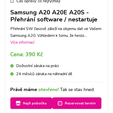
Čas opravy:
co nejrychleji
Samsung A20 A20E A20S
-
Přehrání software / nestartuje
Přehrání SW časově záleží na objemu dat ve Vašem
Samsung A20. Vzhledem k tomu, že heslo
obrazovky slouží jako ochrana dat ve Vašem
Více informací
telefonu, je nutné počítat se ztrátou všech dat.
Cena:
390 Kč
Doporučujeme tedy jejich zálohu.
Doživotní záruka na práci
24 měsíců záruka na náhradní díl
Právě máme
otevřeno!
Tak se stav hned:
Najít pobočku
Rezervovat termín