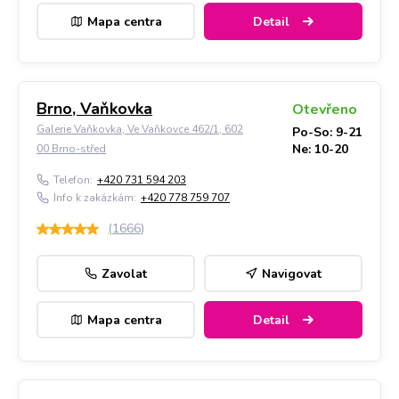
Mapa centra
Detail
Brno, Vaňkovka
Otevřeno
Galerie Vaňkovka, Ve Vaňkovce 462/1, 602
Po-So: 9-21
Ne: 10-20
00 Brno-střed
Telefon:
+420 731 594 203
Info k zakázkám:
+420 778 759 707
(
1666
)
Zavolat
Navigovat
Mapa centra
Detail