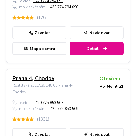
Telefon:
+420 774 794 090
Info k zakázkám:
+420 774 794 090
(
126
)
Zavolat
Navigovat
Mapa centra
Detail
Praha 4, Chodov
Otevřeno
Roztylská 2321/19, 148 00 Praha 4-
Po-Ne: 9-21
Chodov
Telefon:
+420 775 853 568
Info k zakázkám:
+420 775 853 569
(
1331
)
Zavolat
Navigovat