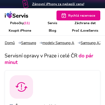
Zánovní iPhony za nejlepší cenu!
Rychlá rezervace
Pobočky
(11)
Servis
Záchrana dat
Koupit iPhone
Blog
Proč iLoveServis
Domů
Samsung
modely Samsung A
Samsung A20
Servisní opravy v Praze i celé ČR
do pár
minut