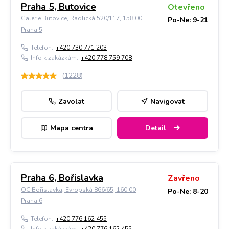
Praha 5, Butovice
Otevřeno
Galerie Butovice, Radlická 520/117, 158 00
Po-Ne: 9-21
Praha 5
Telefon:
+420 730 771 203
Info k zakázkám:
+420 778 759 708
(
1228
)
Zavolat
Navigovat
Mapa centra
Detail
Praha 6, Bořislavka
Zavřeno
OC Bořislavka, Evropská 866/65, 160 00
Po-Ne: 8-20
Praha 6
Telefon:
+420 776 162 455