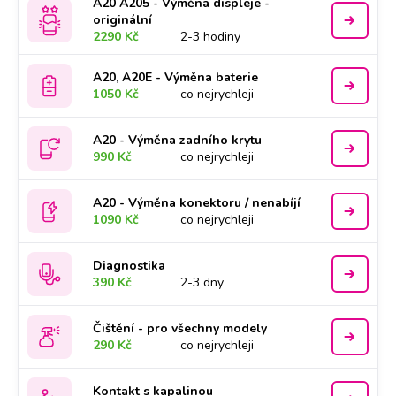
A20 A205 - Výměna displeje -
originální
2290 Kč
2-3 hodiny
A20, A20E - Výměna baterie
1050 Kč
co nejrychleji
A20 - Výměna zadního krytu
990 Kč
co nejrychleji
A20 - Výměna konektoru / nenabíjí
1090 Kč
co nejrychleji
Diagnostika
390 Kč
2-3 dny
Čištění - pro všechny modely
290 Kč
co nejrychleji
Kontakt s kapalinou