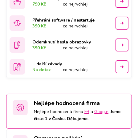
790 Kč
co nejrychleji
Přehrání software / nestartuje
390 Kč
co nejrychleji
Odemknutí hesla obrazovky
390 Kč
co nejrychleji
... další závady
Na dotaz
co nejrychleji
Nejlépe hodnocená firma
Nejlépe hodnocená firma
FB
a
Google
.
Jsme
číslo 1 v Česku. Děkujeme.