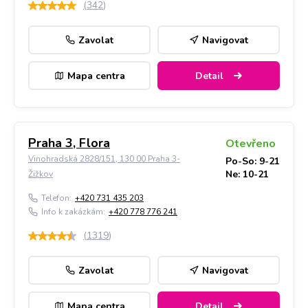
(
342
)
Zavolat
Navigovat
Mapa centra
Detail
Praha 3, Flora
Otevřeno
Vinohradská 2828/151, 130 00 Praha 3-
Po-So: 9-21
Ne: 10-21
Žižkov
Telefon:
+420 731 435 203
Info k zakázkám:
+420 778 776 241
(
1319
)
Zavolat
Navigovat
Mapa centra
Detail