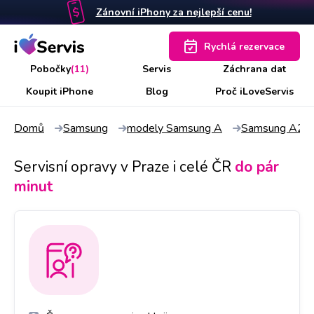
Zánovní iPhony za nejlepší cenu!
Rychlá rezervace
Pobočky
(11)
Servis
Záchrana dat
Koupit iPhone
Blog
Proč iLoveServis
Domů
Samsung
modely Samsung A
Samsung A20
Servisní opravy v Praze i celé ČR
do pár
minut