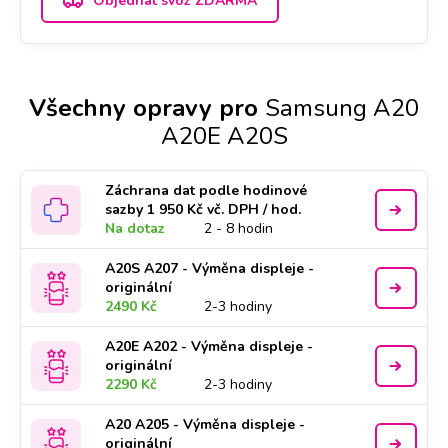
Objednat svoz ZDARMA
Všechny opravy pro
Samsung A20
A20E A20S
Záchrana dat podle hodinové
sazby 1 950 Kč vč. DPH / hod.
Na dotaz
2 - 8 hodin
A20S A207 - Výměna displeje -
originální
2490 Kč
2-3 hodiny
A20E A202 - Výměna displeje -
originální
2290 Kč
2-3 hodiny
A20 A205 - Výměna displeje -
originální