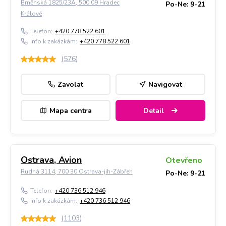
Brněnská 1825/23A, 500 09 Hradec
Po-Ne: 9-21
Králové
Telefon:
+420 778 522 601
Info k zakázkám:
+420 778 522 601
(
576
)
Zavolat
Navigovat
Mapa centra
Detail
Ostrava, Avion
Otevřeno
Rudná 3114, 700 30 Ostrava-jih-Zábřeh
Po-Ne: 9-21
Telefon:
+420 736 512 946
Info k zakázkám:
+420 736 512 946
(
1103
)