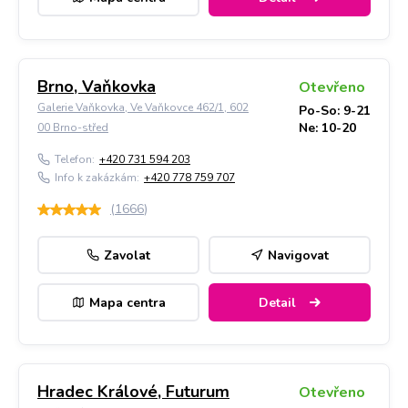
Brno, Vaňkovka
Otevřeno
Galerie Vaňkovka, Ve Vaňkovce 462/1, 602
Po-So: 9-21
Ne: 10-20
00 Brno-střed
Telefon:
+420 731 594 203
Info k zakázkám:
+420 778 759 707
(
1666
)
Zavolat
Navigovat
Mapa centra
Detail
Hradec Králové, Futurum
Otevřeno