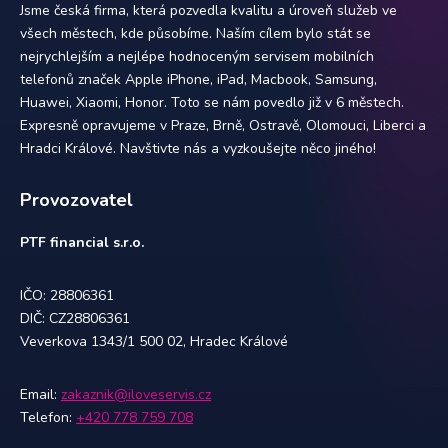
Jsme česká firma, která pozvedla kvalitu a úroveň služeb ve
všech městech, kde působíme. Naším cílem bylo stát se
nejrychlejším a nejlépe hodnoceným servisem mobilních
telefonů značek Apple iPhone, iPad, Macbook, Samsung,
Huawei, Xiaomi, Honor. Toto se nám povedlo již v 6 městech.
Expresně opravujeme v Praze, Brně, Ostravě, Olomouci, Liberci a
Hradci Králové. Navštivte nás a vyzkoušejte něco jiného!
Provozovatel
PTF financial s.r.o.
IČO: 28806361
DIČ: CZ28806361
Veverkova 1343/1 500 02, Hradec Králové
Email:
zakaznik@iloveservis.cz
Telefon:
+420 778 759 708