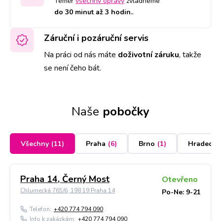
Téměř
všechny opravy
zvládneme
do 30 minut až 3 hodin.
.
Záruční i pozáruční servis
Na práci od nás máte
doživotní záruku
,
takže
se není čeho bát.
Naše
pobočky
Všechny
(
11
)
Praha
(
6
)
Brno
(
1
)
Hradec K
Praha 14, Černý Most
Otevřeno
Chlumecká 765/6, 198 19 Praha 14
Po-Ne: 9-21
Telefon:
+420 774 794 090
Info k zakázkám:
+420 774 794 090