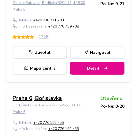
Galerie Butovice, Radlická 520/117, 158 00
Po-Ne: 9-21
Praha 5
Telefon:
+420 730 771 203
Info k zakázkám:
+420 778 759 708
(
1228
)
Zavolat
Navigovat
Mapa centra
Detail
Praha 6, Bořislavka
Otevřeno
OC Bořislavka, Evropská 866/65, 160 00
Po-Ne: 8-20
Praha 6
Telefon:
+420 776 162 455
Info k zakázkám:
+420 776 162 455