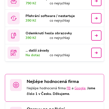
790 Kč
co nejrychleji
Přehrání software / nestartuje
390 Kč
co nejrychleji
Odemknutí hesla obrazovky
390 Kč
co nejrychleji
... další závady
Na dotaz
co nejrychleji
Nejlépe hodnocená firma
Nejlépe hodnocená firma
FB
a
Google
.
Jsme
číslo 1 v Česku. Děkujeme.