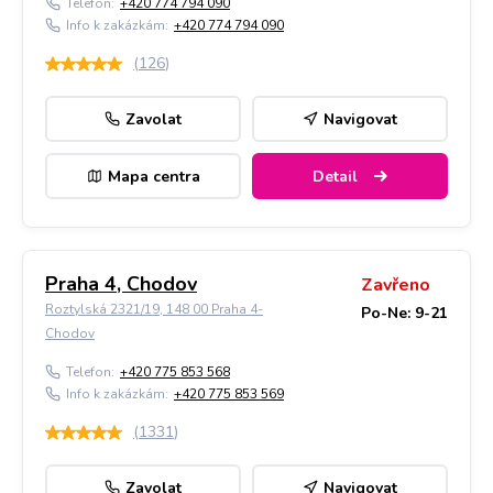
Telefon:
+420 774 794 090
Info k zakázkám:
+420 774 794 090
(
126
)
Zavolat
Navigovat
Mapa centra
Detail
Praha 4, Chodov
Zavřeno
Roztylská 2321/19, 148 00 Praha 4-
Po-Ne: 9-21
Chodov
Telefon:
+420 775 853 568
Info k zakázkám:
+420 775 853 569
(
1331
)
Zavolat
Navigovat