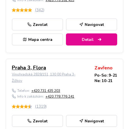
Info k zakázkám:
+420 776 162 455
(
342
)
Zavolat
Navigovat
Mapa centra
Detail
Praha 3, Flora
Zavřeno
Vinohradská 2828/151, 130 00 Praha 3-
Po-So: 9-21
Ne: 10-21
Žižkov
Telefon:
+420 731 435 203
Info k zakázkám:
+420 778 776 241
(
1319
)
Zavolat
Navigovat