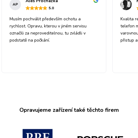
Ales Prochazka
AP
5
.0
Musím pochválit především ochotu a
Kvalita r
rychlost. Opravu, kterou v jiném servisu
telefon 
označili za neproveditelnou, tu zvládli v
varovnou
podstatě na počkání.
přistup 
Opravujeme zařízení také těchto firem