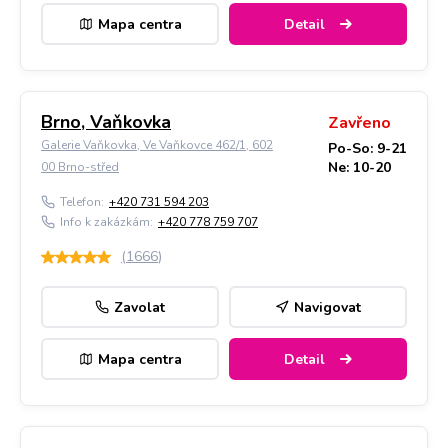
Mapa centra
Detail
Brno, Vaňkovka
Zavřeno
Galerie Vaňkovka, Ve Vaňkovce 462/1, 602
Po-So: 9-21
Ne: 10-20
00 Brno-střed
Telefon:
+420 731 594 203
Info k zakázkám:
+420 778 759 707
(
1666
)
Zavolat
Navigovat
Mapa centra
Detail