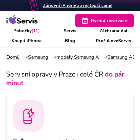
Zánovní iPhony za nejlepší cenu!
Rychlá rezervace
Pobočky
(11)
Servis
Záchrana dat
Koupit iPhone
Blog
Proč iLoveServis
Domů
Samsung
modely Samsung A
Samsung A20
Servisní opravy v Praze i celé ČR
do pár
minut