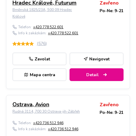
Hradec Králové, Futurum
Zavřeno
Brněnská 1825/23A, 500 09 Hradec
Po-Ne: 9-21
Králové
Telefon:
+420 778 522 601
Info k zakázkám:
+420 778 522 601
(
576
)
Zavolat
Navigovat
Mapa centra
Detail
Ostrava, Avion
Zavřeno
Rudná 3114, 700 30 Ostrava-jih-Zábřeh
Po-Ne: 9-21
Telefon:
+420 736 512 946
Info k zakázkám:
+420 736 512 946