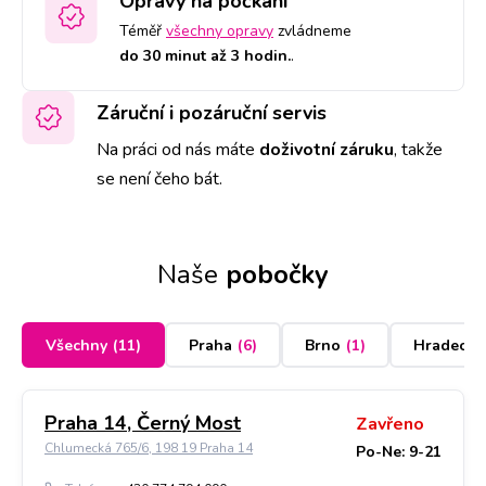
Opravy na počkání
Téměř
všechny opravy
zvládneme
do 30 minut až 3 hodin.
.
Záruční i pozáruční servis
Na práci od nás máte
doživotní záruku
,
takže
se není čeho bát.
Naše
pobočky
Všechny
(
11
)
Praha
(
6
)
Brno
(
1
)
Hradec K
Praha 14, Černý Most
Zavřeno
Chlumecká 765/6, 198 19 Praha 14
Po-Ne: 9-21