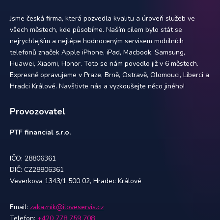
Jsme česká firma, která pozvedla kvalitu a úroveň služeb ve
všech městech, kde působíme. Naším cílem bylo stát se
nejrychlejším a nejlépe hodnoceným servisem mobilních
telefonů značek Apple iPhone, iPad, Macbook, Samsung,
Huawei, Xiaomi, Honor. Toto se nám povedlo již v 6 městech.
Expresně opravujeme v Praze, Brně, Ostravě, Olomouci, Liberci a
Hradci Králové. Navštivte nás a vyzkoušejte něco jiného!
Provozovatel
PTF financial s.r.o.
IČO: 28806361
DIČ: CZ28806361
Veverkova 1343/1 500 02, Hradec Králové
Email:
zakaznik@iloveservis.cz
Telefon:
+420 778 759 708