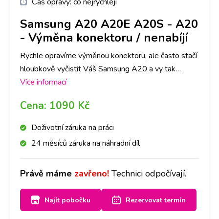
Čas opravy:
co nejrychleji
Samsung A20 A20E A20S
-
A20
- Výměna konektoru / nenabíjí
Rychle opravíme výměnou konektoru, ale často stačí
hloubkově vyčistit Váš Samsung A20 a vy tak
ušetříte čas i peníze. Nejlepší je nyní se zastavit na
Více informací
jakékoliv pobočce a hned se na to mrkneme.
Cena:
1090 Kč
Doživotní záruka na práci
24 měsíců záruka na náhradní díl
Právě máme
zavřeno!
Technici odpočívají.
Najít pobočku
Rezervovat termín