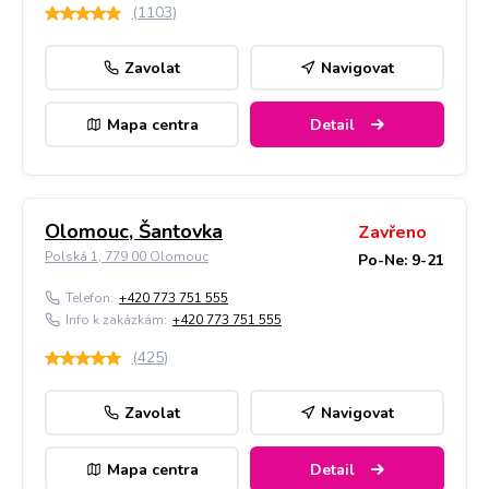
(
1103
)
Zavolat
Navigovat
Mapa centra
Detail
Olomouc, Šantovka
Zavřeno
Polská 1, 779 00 Olomouc
Po-Ne: 9-21
Telefon:
+420 773 751 555
Info k zakázkám:
+420 773 751 555
(
425
)
Zavolat
Navigovat
Mapa centra
Detail