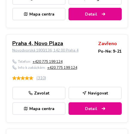
Mapa centra
Detail
Praha 4, Novo Plaza
Zavřeno
Novodvorská 1800/136, 142 00 Praha 4
Po-Ne: 9-21
Telefon:
+420 775 199 124
Info k zakázkám:
+420 775 199 124
(
310
)
Zavolat
Navigovat
Mapa centra
Detail