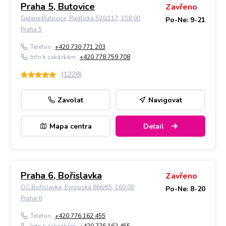
Praha 5, Butovice
Zavřeno
Galerie Butovice, Radlická 520/117, 158 00
Po-Ne: 9-21
Praha 5
Telefon:
+420 730 771 203
Info k zakázkám:
+420 778 759 708
(
1228
)
Zavolat
Navigovat
Mapa centra
Detail
Praha 6, Bořislavka
Zavřeno
OC Bořislavka, Evropská 866/65, 160 00
Po-Ne: 8-20
Praha 6
Telefon:
+420 776 162 455