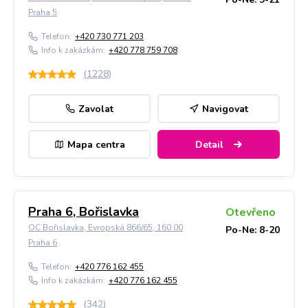
Praha 5
Telefon:
+420 730 771 203
Info k zakázkám:
+420 778 759 708
(
1228
)
Zavolat
Navigovat
Mapa centra
Detail
Praha 6, Bořislavka
Otevřeno
OC Bořislavka, Evropská 866/65, 160 00
Po-Ne: 8-20
Praha 6
Telefon:
+420 776 162 455
Info k zakázkám:
+420 776 162 455
(
342
)