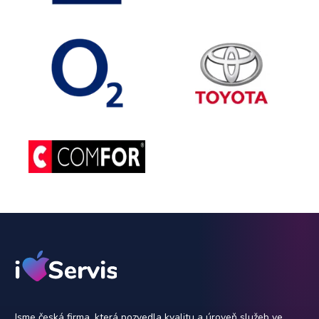
Jsme česká firma, která pozvedla kvalitu a úroveň služeb ve