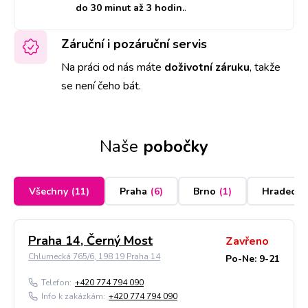
do 30 minut až 3 hodin.
.
Záruční i pozáruční servis
Na práci od nás máte
doživotní záruku
,
takže
se není čeho bát.
Naše
pobočky
Všechny
(
11
)
Praha
(
6
)
Brno
(
1
)
Hradec K
Praha 14, Černý Most
Zavřeno
Chlumecká 765/6, 198 19 Praha 14
Po-Ne: 9-21
Telefon:
+420 774 794 090
Info k zakázkám:
+420 774 794 090