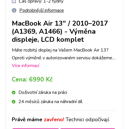
Čas opravy:
1-2 týdny
Podrobnější informace
MacBook Air 13" / 2010–2017
(A1369, A1466)
-
Výměna
displeje, LCD komplet
Máte rozbitý displej na Vašem MacBook Air 13?
Oproti výměně v autorizovaném servisu dokážeme
zaručit expresní provedení výměny a následnou
Více informací
záruku na provedenou výměnu.
Cena:
6990 Kč
Doživotní záruka na práci
24 měsíců záruka na náhradní díl
Právě máme
zavřeno!
Technici odpočívají.