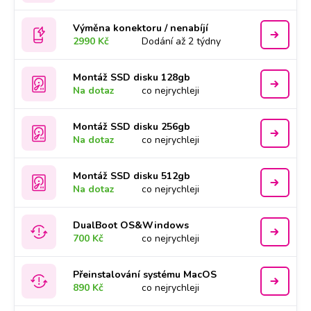
Výměna konektoru / nenabíjí
2990 Kč
Dodání až 2 týdny
Montáž SSD disku 128gb
Na dotaz
co nejrychleji
Montáž SSD disku 256gb
Na dotaz
co nejrychleji
Montáž SSD disku 512gb
Na dotaz
co nejrychleji
DualBoot OS&Windows
700 Kč
co nejrychleji
Přeinstalování systému MacOS
890 Kč
co nejrychleji