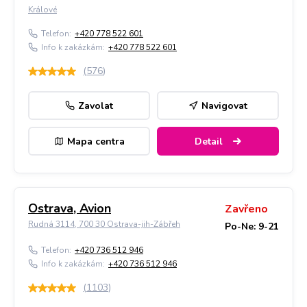
Králové
Telefon:
+420 778 522 601
Info k zakázkám:
+420 778 522 601
(
576
)
Zavolat
Navigovat
Mapa centra
Detail
Ostrava, Avion
Zavřeno
Rudná 3114, 700 30 Ostrava-jih-Zábřeh
Po-Ne: 9-21
Telefon:
+420 736 512 946
Info k zakázkám:
+420 736 512 946
(
1103
)