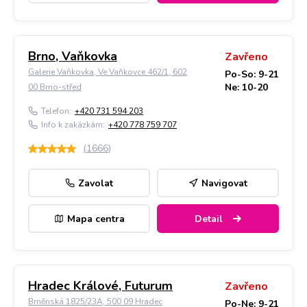
Brno, Vaňkovka
Zavřeno
Galerie Vaňkovka, Ve Vaňkovce 462/1, 602
Po-So: 9-21
Ne: 10-20
00 Brno-střed
Telefon:
+420 731 594 203
Info k zakázkám:
+420 778 759 707
(
1666
)
Zavolat
Navigovat
Mapa centra
Detail
Hradec Králové, Futurum
Zavřeno
Brněnská 1825/23A, 500 09 Hradec
Po-Ne: 9-21