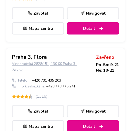
Zavolat
Navigovat
Mapa centra
Detail
Praha 3, Flora
Zavřeno
Vinohradská 2828/151, 130 00 Praha 3-
Po-So: 9-21
Ne: 10-21
Žižkov
Telefon:
+420 731 435 203
Info k zakázkám:
+420 778 776 241
(
1319
)
Zavolat
Navigovat
Mapa centra
Detail