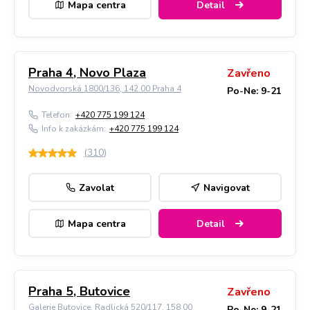
Mapa centra
Detail
Praha 4, Novo Plaza
Zavřeno
Novodvorská 1800/136, 142 00 Praha 4
Po-Ne: 9-21
Telefon:
+420 775 199 124
Info k zakázkám:
+420 775 199 124
(
310
)
Zavolat
Navigovat
Mapa centra
Detail
Praha 5, Butovice
Zavřeno
Galerie Butovice, Radlická 520/117, 158 00
Po-Ne: 9-21