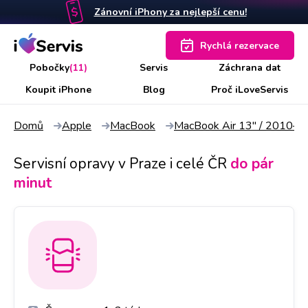
Zánovní iPhony za nejlepší cenu!
Rychlá rezervace
Pobočky
(11)
Servis
Záchrana dat
Koupit iPhone
Blog
Proč iLoveServis
Domů
Apple
MacBook
MacBook Air 13" / 2010–
Servisní opravy v Praze i celé ČR
do pár
minut