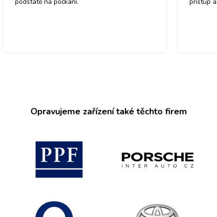
podstatě na počkání.
přistup 
Opravujeme zařízení také těchto firem