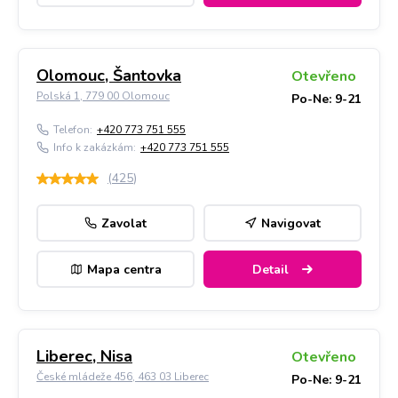
Olomouc, Šantovka
Otevřeno
Polská 1, 779 00 Olomouc
Po-Ne: 9-21
Telefon:
+420 773 751 555
Info k zakázkám:
+420 773 751 555
(
425
)
Zavolat
Navigovat
Mapa centra
Detail
Liberec, Nisa
Otevřeno
České mládeže 456, 463 03 Liberec
Po-Ne: 9-21