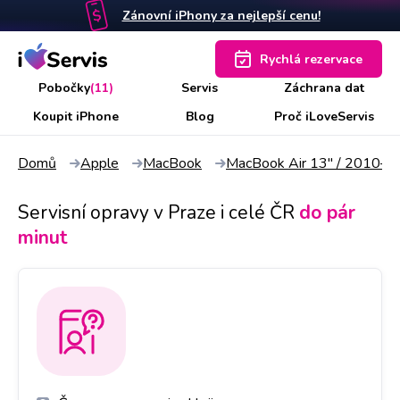
Zánovní iPhony za nejlepší cenu!
Rychlá rezervace
Pobočky
(11)
Servis
Záchrana dat
Koupit iPhone
Blog
Proč iLoveServis
Domů
Apple
MacBook
MacBook Air 13" / 2010–
Servisní opravy v Praze i celé ČR
do pár
minut