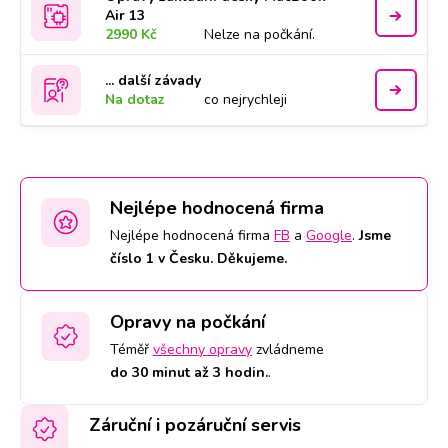
Air 13
2990 Kč
Nelze na počkání.
... další závady
Na dotaz
co nejrychleji
Nejlépe hodnocená firma
Nejlépe hodnocená firma
FB
a
Google
.
Jsme
číslo 1 v Česku. Děkujeme.
Opravy na počkání
Téměř
všechny opravy
zvládneme
do 30 minut až 3 hodin.
.
Záruční i pozáruční servis