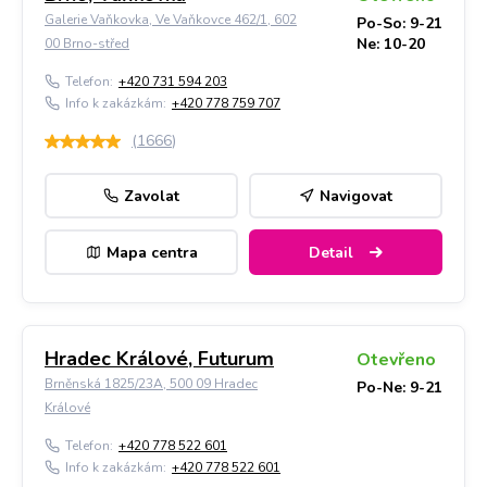
Galerie Vaňkovka, Ve Vaňkovce 462/1, 602
Po-So: 9-21
Ne: 10-20
00 Brno-střed
Telefon:
+420 731 594 203
Info k zakázkám:
+420 778 759 707
(
1666
)
Zavolat
Navigovat
Mapa centra
Detail
Hradec Králové, Futurum
Otevřeno
Brněnská 1825/23A, 500 09 Hradec
Po-Ne: 9-21
Králové
Telefon:
+420 778 522 601
Info k zakázkám:
+420 778 522 601