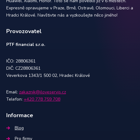
Huawei, Xiaomi, Honor. Toto se nám povedlo již v 6 městech.
Expresně opravujeme v Praze, Brně, Ostravě, Olomouci, Liberci a
Hradci Králové. Navštivte nás a vyzkoušejte něco jiného!
Provozovatel
PTF financial s.r.o.
IČO: 28806361
DIČ: CZ28806361
Veverkova 1343/1 500 02, Hradec Králové
Email:
zakaznik@iloveservis.cz
Telefon:
+420 778 759 708
Informace
Blog
Pro firmy