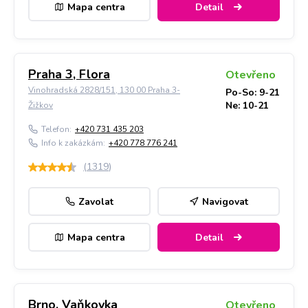
Mapa centra
Detail
Praha 3, Flora
Otevřeno
Vinohradská 2828/151, 130 00 Praha 3-
Po-So: 9-21
Ne: 10-21
Žižkov
Telefon:
+420 731 435 203
Info k zakázkám:
+420 778 776 241
(
1319
)
Zavolat
Navigovat
Mapa centra
Detail
Brno, Vaňkovka
Otevřeno