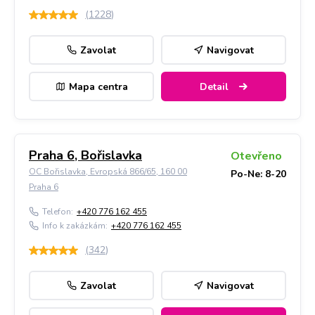
(
1228
)
Zavolat
Navigovat
Mapa centra
Detail
Praha 6, Bořislavka
Otevřeno
OC Bořislavka, Evropská 866/65, 160 00
Po-Ne: 8-20
Praha 6
Telefon:
+420 776 162 455
Info k zakázkám:
+420 776 162 455
(
342
)
Zavolat
Navigovat