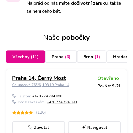
Na práci od nás máte
doživotní záruku
,
takže
se není čeho bát.
Naše
pobočky
Všechny
(
11
)
Praha
(
6
)
Brno
(
1
)
Hradec K
Praha 14, Černý Most
Otevřeno
Chlumecká 765/6, 198 19 Praha 14
Po-Ne: 9-21
Telefon:
+420 774 794 090
Info k zakázkám:
+420 774 794 090
(
126
)
Zavolat
Navigovat