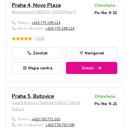
Praha 4, Novo Plaza
Otevřeno
Novodvorská 1800/136, 142 00 Praha 4
Po-Ne: 9-21
Telefon:
+420 775 199 124
Info k zakázkám:
+420 775 199 124
(
310
)
Zavolat
Navigovat
Mapa centra
Detail
Praha 5, Butovice
Otevřeno
Galerie Butovice, Radlická 520/117, 158 00
Po-Ne: 9-21
Praha 5
Telefon:
+420 730 771 203
Info k zakázkám:
+420 778 759 708