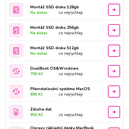
Montáž SSD disku 128gb
Na dotaz
co nejrychleji
Montáž SSD disku 256gb
Na dotaz
co nejrychleji
Montáž SSD disku 512gb
Na dotaz
co nejrychleji
DualBoot OS&Windows
700 Kč
co nejrychleji
Přeinstalování systému MacOS
890 Kč
co nejrychleji
Záloha dat
950 Kč
co nejrychleji
Opravy základní desky MacBook