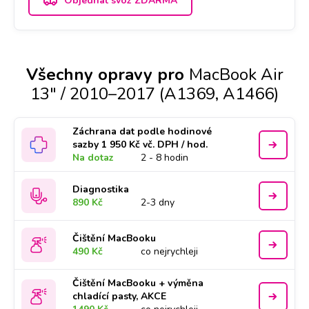
Objednat svoz ZDARMA
Všechny opravy pro
MacBook Air
13" / 2010–2017 (A1369, A1466)
Záchrana dat podle hodinové
sazby 1 950 Kč vč. DPH / hod.
Na dotaz
2 - 8 hodin
Diagnostika
890 Kč
2-3 dny
Čištění MacBooku
490 Kč
co nejrychleji
Čištění MacBooku + výměna
chladící pasty, AKCE