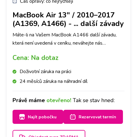
Čas opravy:
co nejrychleji
MacBook Air 13" / 2010–2017
(A1369, A1466)
-
... další závady
Máte-li na Vašem MacBook A1466 další závadu,
která není uvedená v ceníku, neváhejte nás
kontaktovat.
Cena:
Na dotaz
Doživotní záruka na práci
24 měsíců záruka na náhradní díl
Právě máme
otevřeno!
Tak se stav hned:
Najít pobočku
Rezervovat termín