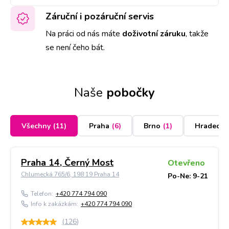
Záruční i pozáruční servis
Na práci od nás máte
doživotní záruku
,
takže
se není čeho bát.
Naše
pobočky
Všechny
(
11
)
Praha
(
6
)
Brno
(
1
)
Hradec K
Praha 14, Černý Most
Otevřeno
Chlumecká 765/6, 198 19 Praha 14
Po-Ne: 9-21
Telefon:
+420 774 794 090
Info k zakázkám:
+420 774 794 090
(
126
)