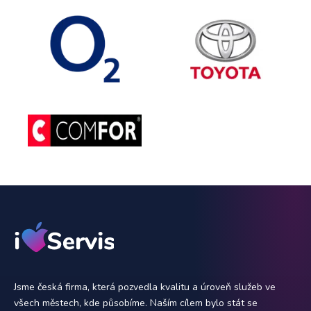
Jsme česká firma, která pozvedla kvalitu a úroveň služeb ve
všech městech, kde působíme. Naším cílem bylo stát se