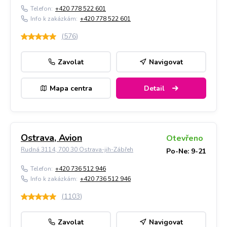
Telefon:
+420 778 522 601
Info k zakázkám:
+420 778 522 601
(
576
)
Zavolat
Navigovat
Mapa centra
Detail
Ostrava, Avion
Otevřeno
Rudná 3114, 700 30 Ostrava-jih-Zábřeh
Po-Ne: 9-21
Telefon:
+420 736 512 946
Info k zakázkám:
+420 736 512 946
(
1103
)
Zavolat
Navigovat