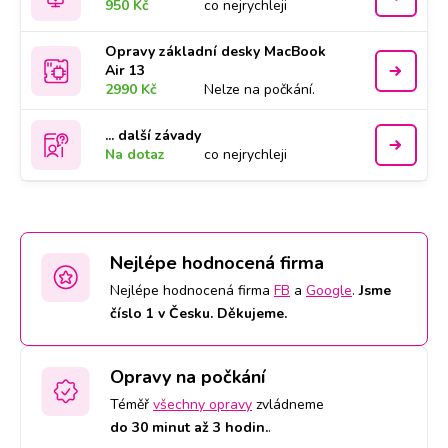
950 Kč
co nejrychleji
Opravy základní desky MacBook
Air 13
2990 Kč
Nelze na počkání.
... další závady
Na dotaz
co nejrychleji
Nejlépe hodnocená firma
Nejlépe hodnocená firma
FB
a
Google
.
Jsme
číslo 1 v Česku. Děkujeme.
Opravy na počkání
Téměř
všechny opravy
zvládneme
do 30 minut až 3 hodin.
.