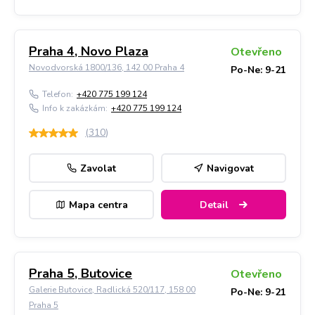
Praha 4, Novo Plaza
Otevřeno
Novodvorská 1800/136, 142 00 Praha 4
Po-Ne: 9-21
Telefon:
+420 775 199 124
Info k zakázkám:
+420 775 199 124
(
310
)
Zavolat
Navigovat
Mapa centra
Detail
Praha 5, Butovice
Otevřeno
Galerie Butovice, Radlická 520/117, 158 00
Po-Ne: 9-21
Praha 5