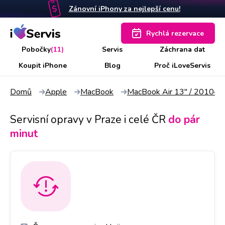
Zánovní iPhony za nejlepší cenu!
Rychlá rezervace
Pobočky
(11)
Servis
Záchrana dat
Koupit iPhone
Blog
Proč iLoveServis
Domů
Apple
MacBook
MacBook Air 13" / 2010–
Servisní opravy v Praze i celé ČR
do pár
minut