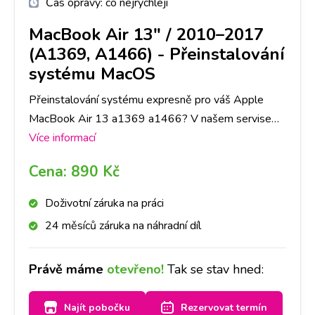
Čas opravy:
co nejrychleji
MacBook Air 13" / 2010–2017
(A1369, A1466)
-
Přeinstalování
systému MacOS
Přeinstalování systému expresně pro váš Apple
MacBook Air 13 a1369 a1466? V našem servise
mobilních telefonů a tabletů opravíme na Apple
Více informací
jakoukoli závadu rychle a na počkání. Na pobočkách
Cena:
890 Kč
iLoveServis po celé ČR máme velké sklady dílů, tak
abyste ještě DNES měli svůj Apple MacBook Air
Doživotní záruka na práci
13 a1369 a1466 opravený v Praze, Brně, Ostravě,
24 měsíců záruka na náhradní díl
Olomouci, Liberci, Pardubicích a Českých
Budějovicích.
Právě máme
otevřeno!
Tak se stav hned:
Najít pobočku
Rezervovat termín