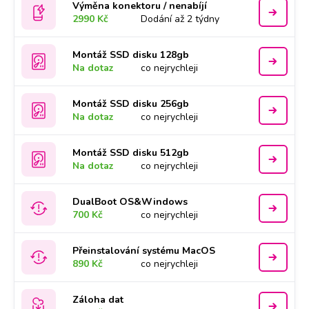
Výměna konektoru / nenabíjí
2990 Kč
Dodání až 2 týdny
Montáž SSD disku 128gb
Na dotaz
co nejrychleji
Montáž SSD disku 256gb
Na dotaz
co nejrychleji
Montáž SSD disku 512gb
Na dotaz
co nejrychleji
DualBoot OS&Windows
700 Kč
co nejrychleji
Přeinstalování systému MacOS
890 Kč
co nejrychleji
Záloha dat