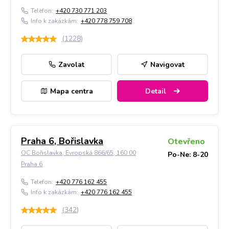
Telefon:
+420 730 771 203
Info k zakázkám:
+420 778 759 708
(
1228
)
Zavolat
Navigovat
Mapa centra
Detail
Praha 6, Bořislavka
Otevřeno
OC Bořislavka, Evropská 866/65, 160 00
Po-Ne: 8-20
Praha 6
Telefon:
+420 776 162 455
Info k zakázkám:
+420 776 162 455
(
342
)