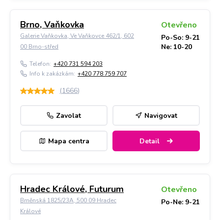
Brno, Vaňkovka
Otevřeno
Galerie Vaňkovka, Ve Vaňkovce 462/1, 602
Po-So: 9-21
Ne: 10-20
00 Brno-střed
Telefon:
+420 731 594 203
Info k zakázkám:
+420 778 759 707
(
1666
)
Zavolat
Navigovat
Mapa centra
Detail
Hradec Králové, Futurum
Otevřeno
Brněnská 1825/23A, 500 09 Hradec
Po-Ne: 9-21
Králové