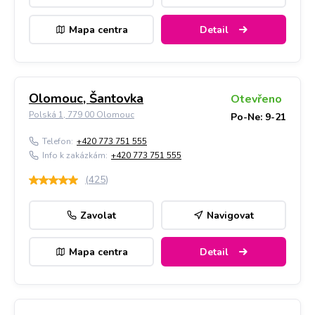
Mapa centra
Detail
Olomouc, Šantovka
Otevřeno
Polská 1, 779 00 Olomouc
Po-Ne: 9-21
Telefon:
+420 773 751 555
Info k zakázkám:
+420 773 751 555
(
425
)
Zavolat
Navigovat
Mapa centra
Detail