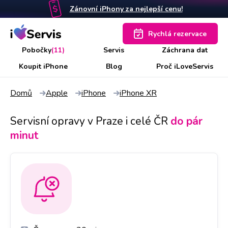
Zánovní iPhony za nejlepší cenu!
Rychlá rezervace
Pobočky
(11)
Servis
Záchrana dat
Koupit iPhone
Blog
Proč iLoveServis
Domů
Apple
iPhone
iPhone XR
Servisní opravy v Praze i celé ČR
do pár
minut