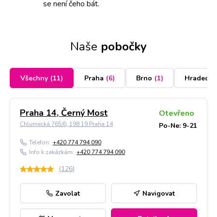
se není čeho bát.
Naše
pobočky
Všechny
(
11
)
Praha
(
6
)
Brno
(
1
)
Hradec K
Praha 14, Černý Most
Otevřeno
Chlumecká 765/6, 198 19 Praha 14
Po-Ne: 9-21
Telefon:
+420 774 794 090
Info k zakázkám:
+420 774 794 090
(
126
)
Zavolat
Navigovat