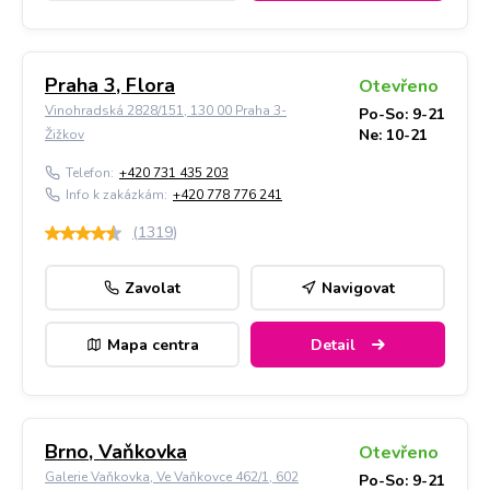
Praha 3, Flora
Otevřeno
Vinohradská 2828/151, 130 00 Praha 3-
Po-So: 9-21
Ne: 10-21
Žižkov
Telefon:
+420 731 435 203
Info k zakázkám:
+420 778 776 241
(
1319
)
Zavolat
Navigovat
Mapa centra
Detail
Brno, Vaňkovka
Otevřeno
Galerie Vaňkovka, Ve Vaňkovce 462/1, 602
Po-So: 9-21