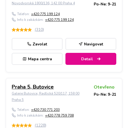
Novodvorská 1800/136, 142 00 Praha 4
Po-Ne: 9-21
Telefon:
+420 775 199 124
Info k zakázkám:
+420 775 199 124
(
310
)
Zavolat
Navigovat
Mapa centra
Detail
Praha 5, Butovice
Otevřeno
Galerie Butovice, Radlická 520/117, 158 00
Po-Ne: 9-21
Praha 5
Telefon:
+420 730 771 203
Info k zakázkám:
+420 778 759 708
(
1228
)