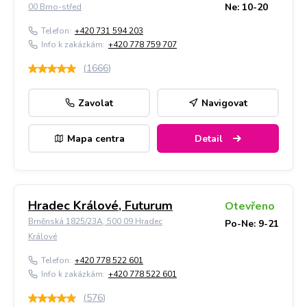
Ne: 10-20
00 Brno-střed
Telefon:
+420 731 594 203
Info k zakázkám:
+420 778 759 707
(
1666
)
Zavolat
Navigovat
Mapa centra
Detail
Hradec Králové, Futurum
Otevřeno
Brněnská 1825/23A, 500 09 Hradec
Po-Ne: 9-21
Králové
Telefon:
+420 778 522 601
Info k zakázkám:
+420 778 522 601
(
576
)