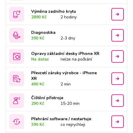
Výměna zadního krytu
2890 Kč
2 hodiny
Diagnostika
390 Kč
2-3 dny
Opravy základní desky iPhone XR
Na dotaz
nelze na počkání
Převzetí záruky výrobce - iPhone
XR
490 Kč
2 min
Čištění přístroje
290 Kč
15-20 min
Přehrání software / nestartuje
390 Kč
co nejrychleji