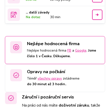
... další závady
Na dotaz
30 min
Nejlépe hodnocená firma
Nejlépe hodnocená firma
FB
a
Google
.
Jsme
číslo 1 v Česku. Děkujeme.
Opravy na počkání
Téměř
všechny opravy
zvládneme
do 30 minut až 3 hodin.
.
Záruční i pozáruční servis
Na práci od nás máte
doživotní záruku
,
takže