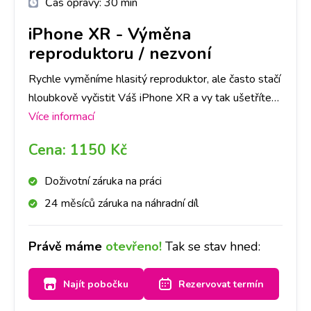
Čas opravy:
30 min
iPhone XR
-
Výměna
reproduktoru / nezvoní
Rychle vyměníme hlasitý reproduktor, ale často stačí
hloubkově vyčistit Váš iPhone XR a vy tak ušetříte
čas i peníze. Doporučujeme si udělat rezervaci nebo
Více informací
zavolat na vybranou pobočku, abychom měli díl
Cena:
1150 Kč
připraven. Reproduktor pak vyčistíme nebo
vyměníme a přístroj bude opět hlasitý.
Doživotní záruka na práci
24 měsíců záruka na náhradní díl
Právě máme
otevřeno!
Tak se stav hned:
Najít pobočku
Rezervovat termín