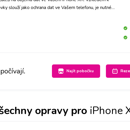
vky slouží jako ochrana dat ve Vašem telefonu, je nutné
ech dat. Doporučujeme tedy jejich zálohu.
počívají.
Najít pobočku
Reze
šechny opravy pro
iPhone 