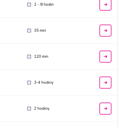
2 - 8 hodin
35 min
120 min
3-4 hodiny
2 hodiny