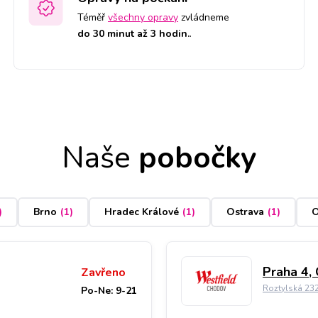
Téměř
všechny opravy
zvládneme
do 30 minut až 3 hodin.
.
Naše
pobočky
)
Brno
(
1
)
Hradec Králové
(
1
)
Ostrava
(
1
)
O
Praha 4,
Zavřeno
Roztylská 23
Po-Ne: 9-21