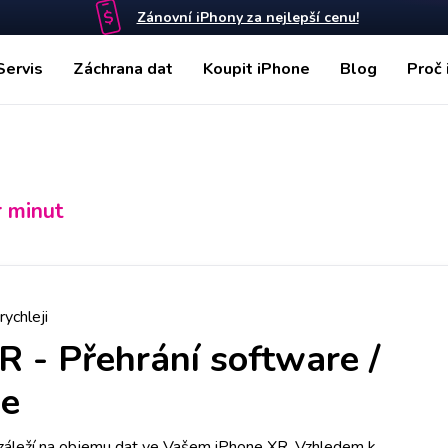
Zánovní iPhony za nejlepší cenu!
Servis
Záchrana dat
Koupit iPhone
Blog
Proč 
r minut
rychleji
XR
-
Přehrání software /
je
záleží na objemu dat ve Vašem iPhone XR. Vzhledem k