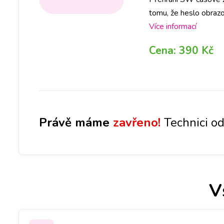
tomu, že heslo obrazo
počítat se ztrátou vš
Více informací
Cena:
390 Kč
Právě máme
zavřeno!
Technici od
V