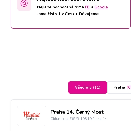
Nejlépe hodnocená firma
FB
a
Google
.
Jsme číslo 1 v Česku. Děkujeme.
Všechny
(
11
)
Praha
(
6
Praha 14, Černý Most
Chlumecká 765/6, 198 19 Praha 14