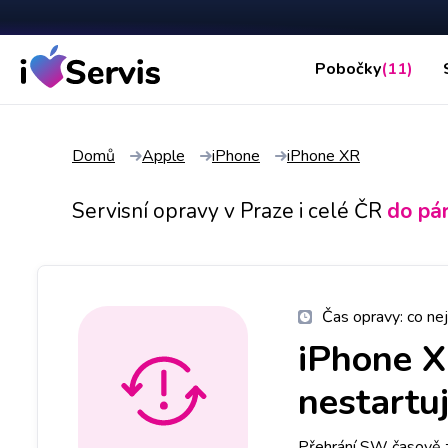
Pobočky
(11)
Domů
Apple
iPhone
iPhone XR
Servisní opravy v Praze i celé ČR
do pá
Čas opravy:
co nej
iPhone 
nestartu
Přehrání SW časově 