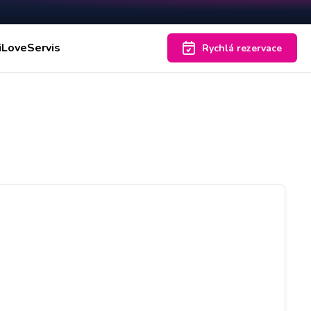
iLoveServis
Rychlá rezervace