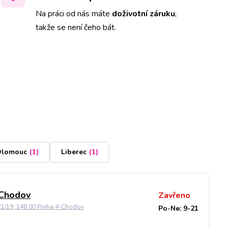
Na práci od nás máte
doživotní záruku
,
takže se není čeho bát.
lomouc
(
1
)
Liberec
(
1
)
 Chodov
Zavřeno
21/19, 148 00 Praha 4-Chodov
Po-Ne: 9-21