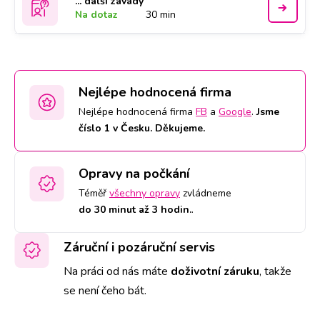
... další závady
Na dotaz
30 min
Nejlépe hodnocená firma
Nejlépe hodnocená firma
FB
a
Google
.
Jsme
číslo 1 v Česku. Děkujeme.
Opravy na počkání
Téměř
všechny opravy
zvládneme
do 30 minut až 3 hodin.
.
Záruční i pozáruční servis
Na práci od nás máte
doživotní záruku
,
takže
se není čeho bát.