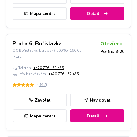
Mapa centra
Detail
Praha 6, Bořislavka
Otevřeno
OC Bořislavka, Evropská 866/65, 160 00
Po-Ne: 8-20
Praha 6
Telefon:
+420 776 162 455
Info k zakázkám:
+420 776 162 455
(
342
)
Zavolat
Navigovat
Mapa centra
Detail