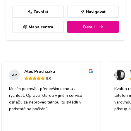
Zavolat
Navigovat
Mapa centra
Detail
Ales Prochazka
AP
5
.0
Musím pochválit především ochotu a
Kvalita r
rychlost. Opravu, kterou v jiném servisu
telefon 
označili za neproveditelnou, tu zvládli v
varovnou
podstatě na počkání.
přistup 