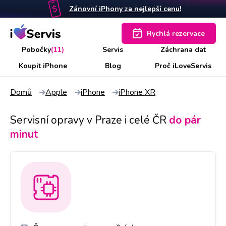
Zánovní iPhony za nejlepší cenu!
Rychlá rezervace
Pobočky
(11)
Servis
Záchrana dat
Koupit iPhone
Blog
Proč iLoveServis
Domů
Apple
iPhone
iPhone XR
Servisní opravy v Praze i celé ČR
do pár
minut