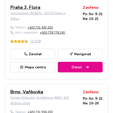
Praha 3, Flora
Zavřeno
Vinohradská 2828/151, 130 00 Praha 3-
Po-So: 9-21
Ne: 10-21
Žižkov
Telefon:
+420 731 435 203
Info k zakázkám:
+420 778 776 241
(
1319
)
Zavolat
Navigovat
Mapa centra
Detail
Brno, Vaňkovka
Zavřeno
Galerie Vaňkovka, Ve Vaňkovce 462/1, 602
Po-So: 9-21
Ne: 10-20
00 Brno-střed
Telefon:
+420 731 594 203