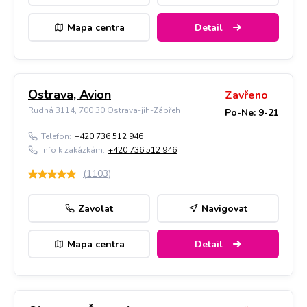
Mapa centra
Detail
Ostrava, Avion
Zavřeno
Rudná 3114, 700 30 Ostrava-jih-Zábřeh
Po-Ne: 9-21
Telefon:
+420 736 512 946
Info k zakázkám:
+420 736 512 946
(
1103
)
Zavolat
Navigovat
Mapa centra
Detail