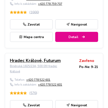
Info k zakázkám:
+420 778 759 707
(
1666
)
Zavolat
Navigovat
Mapa centra
Detail
Hradec Králové, Futurum
Zavřeno
Brněnská 1825/23A, 500 09 Hradec
Po-Ne: 9-21
Králové
Telefon:
+420 778 522 601
Info k zakázkám:
+420 778 522 601
(
576
)
Zavolat
Navigovat