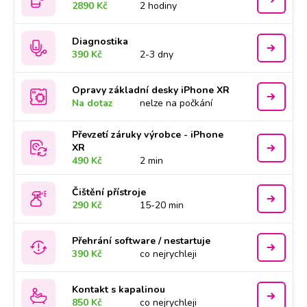
2890 Kč
2 hodiny
Diagnostika
390 Kč
2-3 dny
Opravy základní desky iPhone XR
Na dotaz
nelze na počkání
Převzetí záruky výrobce - iPhone
XR
490 Kč
2 min
Čištění přístroje
290 Kč
15-20 min
Přehrání software / nestartuje
390 Kč
co nejrychleji
Kontakt s kapalinou
850 Kč
co nejrychleji