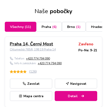
Naše
pobočky
Všechny
(
11
)
Praha
(
6
)
Brno
(
1
)
Hradec K
Praha 14, Černý Most
Zavřeno
Chlumecká 765/6, 198 19 Praha 14
Po-Ne: 9-21
Telefon:
+420 774 794 090
Info k zakázkám:
+420 774 794 090
(
126
)
Zavolat
Navigovat
Mapa centra
Detail