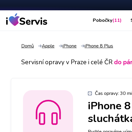
Pobočky
(11)
Domů
Apple
iPhone
iPhone 8 Plus
Servisní opravy v Praze i celé ČR
do pá
Čas opravy:
30 mi
iPhone 8
sluchátk
Rychle opravíme výměn