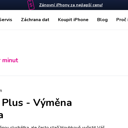
Zánovní iPhony za nejlepší cenu!
Servis
Záchrana dat
Koupit iPhone
Blog
Proč 
r minut
n
 Plus
-
Výměna
a
ou sluchátka, ale často stačí hloubkově vyčistit Váš