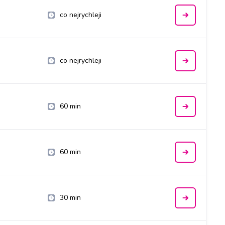
co nejrychleji
co nejrychleji
60 min
60 min
30 min