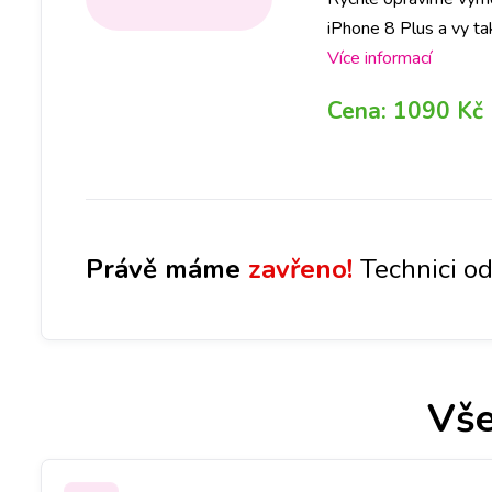
iPhone 8 Plus a vy ta
nebo zavolat na vybra
Více informací
vyčistíme nebo vymění
Cena:
1090 Kč
Právě máme
zavřeno!
Technici od
Vše