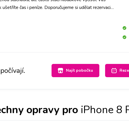
k ušetříte čas i peníze. Doporučujeme si udělat rezervaci
nou pobočku, abychom měli díl připraven. Sluchátko pak
me a volajícího zase krásně uslyšíte.
počívají.
Najít pobočku
Reze
chny opravy pro
iPhone 8 