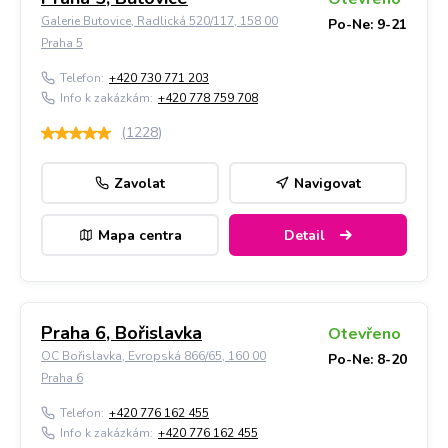
Galerie Butovice, Radlická 520/117, 158 00
Po-Ne: 9-21
Praha 5
Telefon:
+420 730 771 203
Info k zakázkám:
+420 778 759 708
(
1228
)
Zavolat
Navigovat
Mapa centra
Detail
Praha 6, Bořislavka
Otevřeno
OC Bořislavka, Evropská 866/65, 160 00
Po-Ne: 8-20
Praha 6
Telefon:
+420 776 162 455
Info k zakázkám:
+420 776 162 455