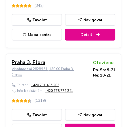
(
342
)
Zavolat
Navigovat
Mapa centra
Detail
Praha 3, Flora
Otevřeno
Vinohradská 2828/151, 130 00 Praha 3-
Po-So: 9-21
Ne: 10-21
Žižkov
Telefon:
+420 731 435 203
Info k zakázkám:
+420 778 776 241
(
1319
)
Zavolat
Navigovat