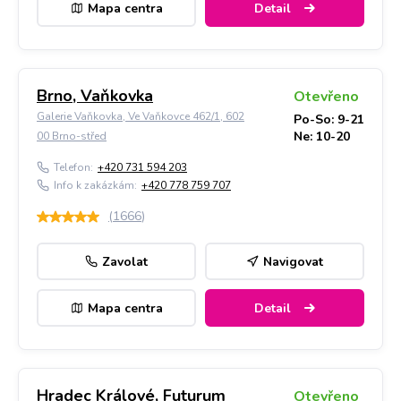
Mapa centra
Detail
Brno, Vaňkovka
Otevřeno
Galerie Vaňkovka, Ve Vaňkovce 462/1, 602
Po-So: 9-21
Ne: 10-20
00 Brno-střed
Telefon:
+420 731 594 203
Info k zakázkám:
+420 778 759 707
(
1666
)
Zavolat
Navigovat
Mapa centra
Detail
Hradec Králové, Futurum
Otevřeno