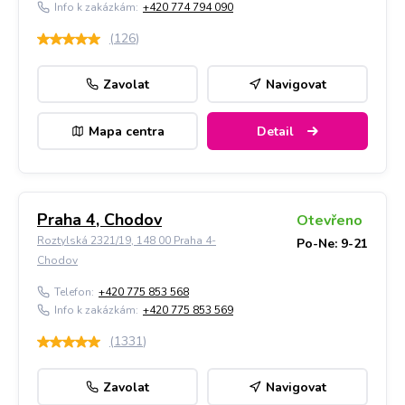
Info k zakázkám:
+420 774 794 090
(
126
)
Zavolat
Navigovat
Mapa centra
Detail
Praha 4, Chodov
Otevřeno
Roztylská 2321/19, 148 00 Praha 4-
Po-Ne: 9-21
Chodov
Telefon:
+420 775 853 568
Info k zakázkám:
+420 775 853 569
(
1331
)
Zavolat
Navigovat