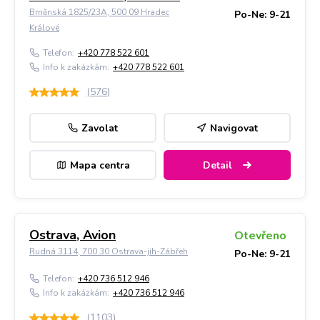
Brněnská 1825/23A, 500 09 Hradec
Po-Ne: 9-21
Králové
Telefon:
+420 778 522 601
Info k zakázkám:
+420 778 522 601
(
576
)
Zavolat
Navigovat
Mapa centra
Detail
Ostrava, Avion
Otevřeno
Rudná 3114, 700 30 Ostrava-jih-Zábřeh
Po-Ne: 9-21
Telefon:
+420 736 512 946
Info k zakázkám:
+420 736 512 946
(
1103
)