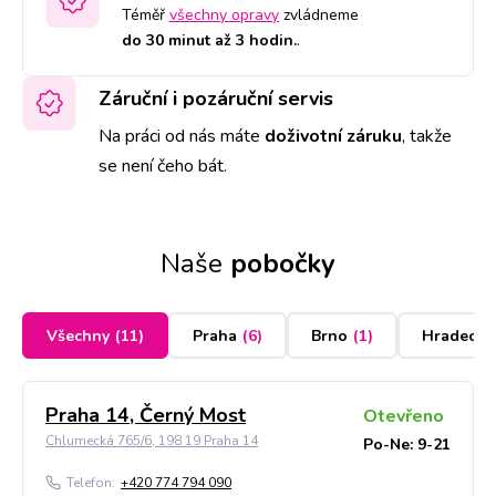
Téměř
všechny opravy
zvládneme
do 30 minut až 3 hodin.
.
Záruční i pozáruční servis
Na práci od nás máte
doživotní záruku
,
takže
se není čeho bát.
Naše
pobočky
Všechny
(
11
)
Praha
(
6
)
Brno
(
1
)
Hradec K
Praha 14, Černý Most
Otevřeno
Chlumecká 765/6, 198 19 Praha 14
Po-Ne: 9-21
Telefon:
+420 774 794 090