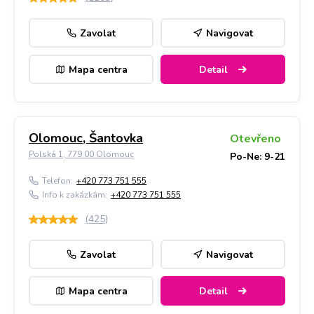
Zavolat
Navigovat
Mapa centra
Detail
Olomouc, Šantovka
Otevřeno
Polská 1, 779 00 Olomouc
Po-Ne: 9-21
Telefon:
+420 773 751 555
Info k zakázkám:
+420 773 751 555
(
425
)
Zavolat
Navigovat
Mapa centra
Detail