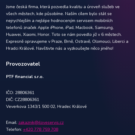
Jsme česká firma, která pozvedla kvalitu a úroveň služeb ve
všech městech, kde působíme. Naším cílem bylo stát se
nejrychlejším a nejlépe hodnoceným servisem mobilních
telefonů značek Apple iPhone, iPad, Macbook, Samsung,
Huawei, Xiaomi, Honor. Toto se nám povedlo již v 6 městech.
Expresně opravujeme v Praze, Brně, Ostravě, Olomouci, Liberci a
Hradci Králové. Navštivte nás a vyzkoušejte něco jiného!
Provozovatel
PTF financial s.r.o.
IČO: 28806361
DIČ: CZ28806361
Veverkova 1343/1 500 02, Hradec Králové
Email:
zakaznik@iloveservis.cz
Telefon:
+420 778 759 708