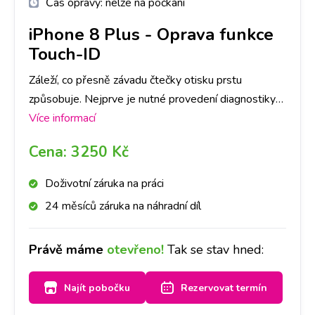
Čas opravy:
nelze na počkání
iPhone 8 Plus
-
Oprava funkce
Touch-ID
Záleží, co přesně závadu čtečky otisku prstu
způsobuje. Nejprve je nutné provedení diagnostiky
Vašeho iPhone 8 Plus , abychom dokázali určit, co
Více informací
danou závadu způsobuje. Následně, po jejím
Cena:
3250 Kč
provedení, se s Vámi spojíme a domluvíme se na
dalším postupu a ceně opravy.
Doživotní záruka na práci
24 měsíců záruka na náhradní díl
Právě máme
otevřeno!
Tak se stav hned:
Najít pobočku
Rezervovat termín