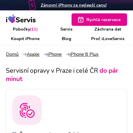
Zánovní iPhony za nejlepší cenu!
Rychlá rezervace
Pobočky
(11)
Servis
Záchrana dat
Koupit iPhone
Blog
Proč iLoveServis
Domů
Apple
iPhone
iPhone 8 Plus
Servisní opravy v Praze i celé ČR
do pár
minut